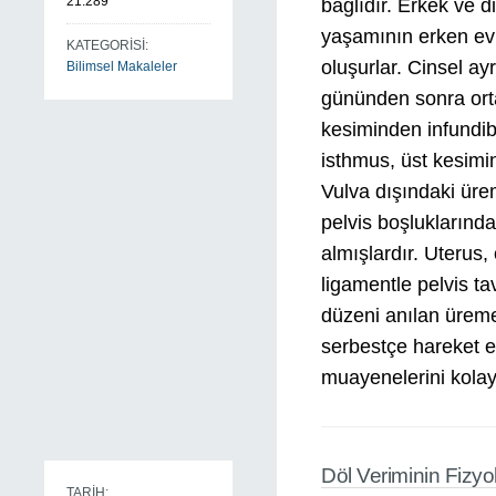
21.289
bağlıdır. Erkek ve d
yaşamının erken ev
KATEGORİSİ:
oluşurlar. Cinsel a
Bilimsel Makaleler
gününden sonra orta
kesiminden infundi
isthmus, üst kesimi
Vulva dışındaki ür
pelvis boşluklarınd
almışlardır. Uterus, 
ligamentle pelvis ta
düzeni anılan üreme
serbestçe hareket et
muayenelerini kolayl
Döl Veriminin Fizyol
TARİH: