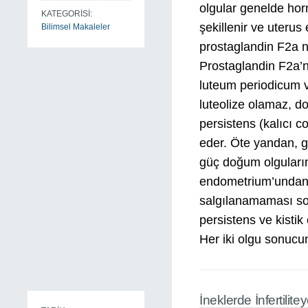
olgular genelde hor
KATEGORİSİ:
şekillenir ve uterus
Bilimsel Makaleler
prostaglandin F2a 
Prostaglandin F2a’
luteum periodicum v
luteolize olamaz, 
persistens (kalıcı 
eder. Öte yandan, g
güç doğum olguları
endometrium’undan l
salgılanamaması so
persistens ve kistik 
Her iki olgu sonucu
İneklerde İnfertili