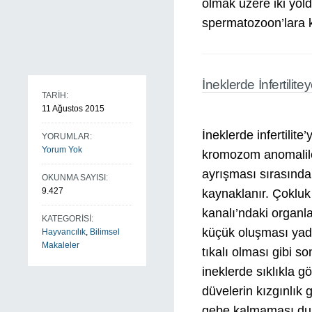
olmak üzere iki yol
spermatozoon’lara 
İneklerde İnfertili
TARİH:
11 Ağustos 2015
İneklerde infertilit
YORUMLAR:
Yorum Yok
kromozom anomalile
ayrışması sırasında
OKUNMA SAYISI:
9.427
kaynaklanır. Çokluk
kanalı’ndaki organl
KATEGORİSİ:
küçük oluşması yad
Hayvancılık
,
Bilimsel
Makaleler
tıkalı olması gibi s
ineklerde sıklıkla 
düvelerin kızgınlı
gebe kalmaması dur