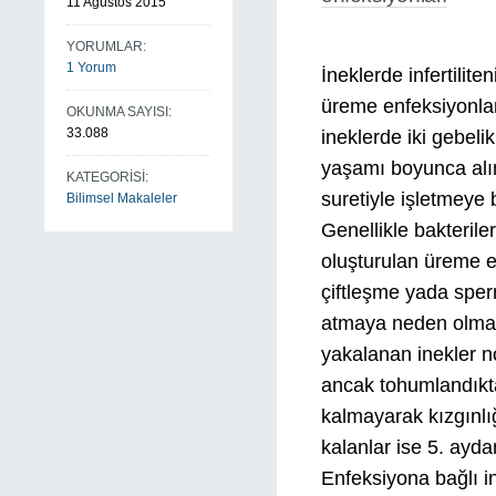
11 Ağustos 2015
YORUMLAR:
1 Yorum
İneklerde infertilit
üreme enfeksiyonlar
OKUNMA SAYISI:
33.088
ineklerde iki gebel
yaşamı boyunca alı
KATEGORİSİ:
suretiyle işletmeye 
Bilimsel Makaleler
Genellikle bakterile
oluşturulan üreme en
çiftleşme yada sper
atmaya neden olmala
yakalanan inekler no
ancak tohumlandıkta
kalmayarak kızgınlı
kalanlar ise 5. ayd
Enfeksiyona bağlı in