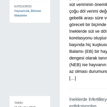
süt veriminin öneml
KATEGORİSİ:
çoğu döl verimi değe
Hayvancılık
,
Bilimsel
Makaleler
gebelik arası süre 
göreceli bir biçimd
İneklerde süt ve döl
korelasyonu oluştur
başında hiç kuşkusuz
Balansı (EB) bir hay
dengesi olarak tanım
(NEB) ise hayvanın 
az olması durumund
[…]
İneklerde İnfertili
TARİH:
enfeksiyonları