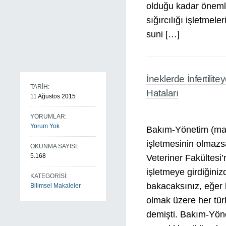
olduğu kadar öneml
sığırcılığı işletmele
suni […]
İneklerde İnfertil
TARİH:
Hataları
11 Ağustos 2015
YORUMLAR:
Yorum Yok
Bakım-Yönetim (man
işletmesinin olmazs
OKUNMA SAYISI:
5.168
Veteriner Fakültesi’
işletmeye girdiğin
KATEGORİSİ:
bakacaksınız, eğer k
Bilimsel Makaleler
olmak üzere her türl
demişti. Bakım-Yöne