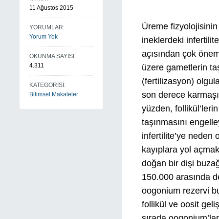
11 Ağustos 2015
Üreme fizyolojisinin 
YORUMLAR:
Yorum Yok
ineklerdeki infertili
açısından çok önemli
OKUNMA SAYISI:
4.311
üzere gametlerin taş
(fertilizasyon) olgu
KATEGORİSİ:
son derece karmaşı
Bilimsel Makaleler
yüzden, follikül’ler
taşınmasını engelley
infertilite’ye neden
kayıplara yol açm
doğan bir dişi buzağ
150.000 arasında değ
oogonium rezervi b
follikül ve oosit ge
sırada oogonium’lar