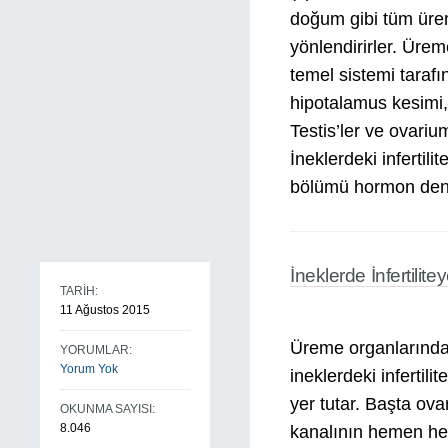
doğum gibi tüm ürem
yönlendirirler. Üre
temel sistemi tarafı
hipotalamus kesimi, 
Testis’ler ve ovariu
İneklerdeki infertil
bölümü hormon den
İneklerde İnfertilit
TARİH:
11 Ağustos 2015
Üreme organlarında 
YORUMLAR:
Yorum Yok
ineklerdeki infertili
yer tutar. Başta ov
OKUNMA SAYISI:
8.046
kanalının hemen her