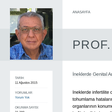
ANASAYFA
PROF.
İneklerde Genital 
TARİH:
11 Ağustos 2015
İneklerde infertilite
YORUMLAR:
Yorum Yok
tohumlama hataların
organlarının konumun
OKUNMA SAYISI: