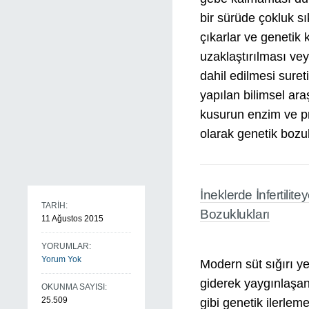
bir sürüde çokluk sı
çıkarlar ve genetik
uzaklaştırılması vey
dahil edilmesi sureti
yapılan bilimsel ara
kusurun enzim ve pr
olarak genetik bozu
İneklerde İnfertil
TARİH:
Bozuklukları
11 Ağustos 2015
YORUMLAR:
Yorum Yok
Modern süt sığırı yet
giderek yaygınlaşan
OKUNMA SAYISI:
25.509
gibi genetik ilerleme