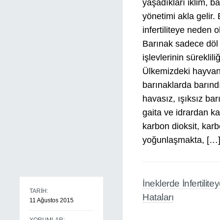
yaşadıkları iklim, b
yönetimi akla gelir
infertiliteye neden o
Barınak sadece döl 
işlevlerinin sürekli
Ülkemizdeki hayvan
barınaklarda barındı
havasız, ışıksız ba
gaita ve idrardan 
karbon dioksit, kar
yoğunlaşmakta, […
İneklerde İnfertil
TARİH:
Hataları
11 Ağustos 2015