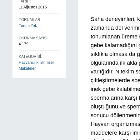
TARİH:
11 Ağustos 2015
Saha deneyimleri, kı
YORUMLAR:
Yorum Yok
zamanda döl verimi 
tohumlanan üreme sağ
OKUNMA SAYISI:
4.179
gebe kalamadığını gö
sıklıkla olmasa da
KATEGORİSİ:
olgularında ilk akla
Hayvancılık
,
Bilimsel
Makaleler
varlığıdır. Nitekim
çiftleştirmelerde sp
inek gebe kalabilme
spermalarına karşı 
oluştuğunu ve sperm
sonucu döllenmenin
Hayvan organizması
maddelere karşı im