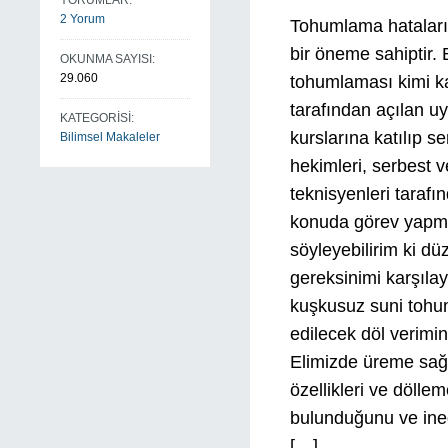
YORUMLAR:
2 Yorum
Tohumlama hataları 
bir öneme sahiptir. B
OKUNMA SAYISI:
29.060
tohumlaması kimi ka
tarafından açılan 
KATEGORİSİ:
kurslarına katılıp s
Bilimsel Makaleler
hekimleri, serbest v
teknisyenleri taraf
konuda görev yapmış
söyleyebilirim ki d
gereksinimi karşıla
kuşkusuz suni tohu
edilecek döl verimi
Elimizde üreme sağlı
özellikleri ve döll
bulunduğunu ve ineği
[…]