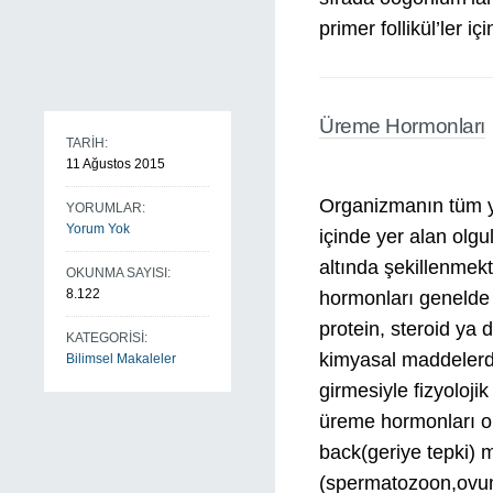
primer follikül’ler i
Üreme Hormonları
TARİH:
11 Ağustos 2015
Organizmanın tüm ya
YORUMLAR:
Yorum Yok
içinde yer alan olgu
altında şekillenme
OKUNMA SAYISI:
8.122
hormonları genelde 
protein, steroid ya 
KATEGORİSİ:
kimyasal maddelerd
Bilimsel Makaleler
girmesiyle fizyoloji
üreme hormonları o
back(geriye tepki) 
(spermatozoon,ovum)