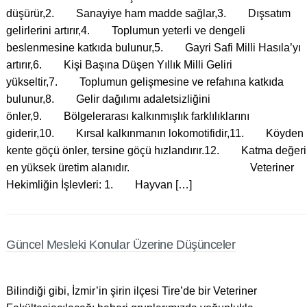
düşürür,2. Sanayiye ham madde sağlar,3. Dışsatım
gelirlerini artırır,4. Toplumun yeterli ve dengeli
beslenmesine katkıda bulunur,5. Gayri Safi Milli Hasıla’yı
artırır,6. Kişi Başına Düşen Yıllık Milli Geliri
yükseltir,7. Toplumun gelişmesine ve refahına katkıda
bulunur,8. Gelir dağılımı adaletsizliğini
önler,9. Bölgelerarası kalkınmışlık farklılıklarını
giderir,10. Kırsal kalkınmanın lokomotifidir,11. Köyden
kente göçü önler, tersine göçü hızlandırır.12. Katma değeri
en yüksek üretim alanıdır. Veteriner
Hekimliğin İşlevleri: 1. Hayvan […]
Güncel Mesleki Konular Üzerine Düşünceler
Bilindiği gibi, İzmir’in şirin ilçesi Tire’de bir Veteriner