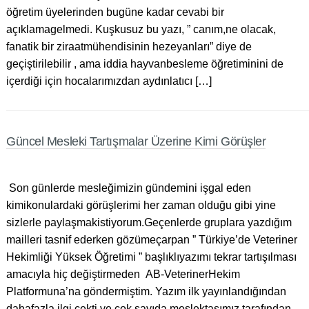
öğretim üyelerinden bugüne kadar cevabi bir
açıklamagelmedi. Kuşkusuz bu yazı, ” canım,ne olacak,
fanatik bir ziraatmühendisinin hezeyanları” diye de
geçiştirilebilir , ama iddia hayvanbesleme öğretiminini de
içerdiği için hocalarımızdan aydınlatıcı […]
Güncel Mesleki Tartışmalar Üzerine Kimi Görüşler
Son günlerde mesleğimizin gündemini işgal eden
kimikonulardaki görüşlerimi her zaman olduğu gibi yine
sizlerle paylaşmakistiyorum.Geçenlerde gruplara yazdığım
mailleri tasnif ederken gözümeçarpan ” Türkiye’de Veteriner
Hekimliği Yüksek Öğretimi ” başlıklıyazımı tekrar tartışılması
amacıyla hiç değiştirmeden AB-VeterinerHekim
Platformuna’na göndermiştim. Yazım ilk yayınlandığından
dahafazla ilgi çekti ve çok sayıda meslektaşımız tarafından