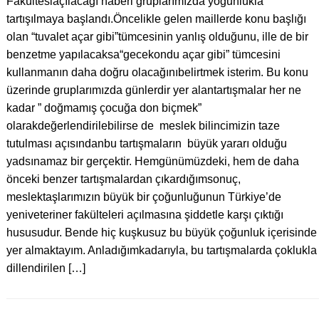
Fakültesiaçılacağı haberi gruplarımızda yoğunlukla
tartışılmaya başlandı.Öncelikle gelen maillerde konu başlığı
olan “tuvalet açar gibi”tümcesinin yanlış olduğunu, ille de bir
benzetme yapılacaksa“gecekondu açar gibi” tümcesini
kullanmanın daha doğru olacağınıbelirtmek isterim. Bu konu
üzerinde gruplarımızda günlerdir yer alantartışmalar her ne
kadar ” doğmamış çocuğa don biçmek”
olarakdeğerlendirilebilirse de meslek bilincimizin taze
tutulması açısındanbu tartışmaların büyük yararı olduğu
yadsınamaz bir gerçektir. Hemgünümüzdeki, hem de daha
önceki benzer tartışmalardan çıkardığımsonuç,
meslektaşlarımızın büyük bir çoğunluğunun Türkiye’de
yeniveteriner fakülteleri açılmasına şiddetle karşı çıktığı
hususudur. Bende hiç kuşkusuz bu büyük çoğunluk içerisinde
yer almaktayım. Anladığımkadarıyla, bu tartışmalarda çoklukla
dillendirilen […]