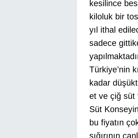
kesilince be
kiloluk bir t
yıl ithal edi
sadece gittik
yapılmaktadı
Türkiye’nin k
kadar düşükt
et ve çiğ süt
Süt Konseyini
bu fiyatın ço
sığırının canl