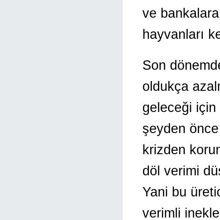
ve bankalara
hayvanları k
Son dönemde
oldukça azal
geleceği için
şeyden önce k
krizden koru
döl verimi dü
Yani bu üreti
verimli inekl