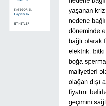
nedene bağlı 
Yorum Yok
yaşanan kriz 
KATEGORİSİ:
Hayvancılık
nedene bağlı
ETİKETLER:
döneminde en
bağlı olarak
elektrik, bit
boğa sperması
maliyetleri ol
olağan dışı a
fiyatını beli
geçimini sağ