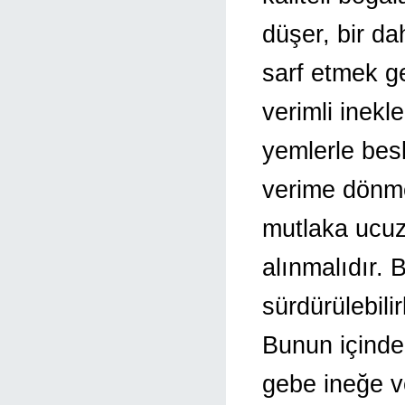
düşer, bir d
sarf etmek g
verimli inekle
yemlerle besl
verime dönme
mutlaka ucuz
alınmalıdır. B
sürdürülebili
Bunun içinde
gebe ineğe ve