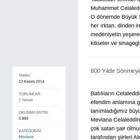
Muhammet Celaleddi
O dönemde Büyük Se
her ırktan, dinden in
medeniyetin yeşerece
kiliseler ve sinagogl
800 Yıldır Sönmeye
TARİH:
13 Kasım 2014
Batılıların Celaledd
YORUMLAR:
1 Yorum
efendim anlamına g
tanımladığımız büyü
OKUNMA SAYISI:
5.886
Mevlana Celaleddin-
çok satan şair olmu
KATEGORİSİ:
tarafından şiirleri A
Mevlana