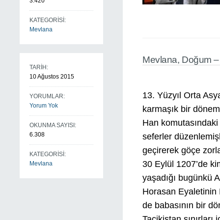
3.420
KATEGORİSİ:
Mevlana
Mevlana, Doğum – 
TARİH:
10 Ağustos 2015
13. Yüzyıl Orta Asy
YORUMLAR:
Yorum Yok
karmaşık bir dönemd
Han komutasındaki 
OKUNMA SAYISI:
6.308
seferler düzenlemişl
geçirerek göçe zorla
KATEGORİSİ:
30 Eylül 1207’de ki
Mevlana
yaşadığı bugünkü Af
Horasan Eyaletinin 
de babasının bir dö
Tacikistan sınırları