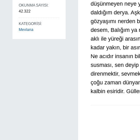
düşünmeyen neye yar
OKUNMA SAYISI:
42.322
daldığım derya. Aşk
gözyaşımı nerden bi
KATEGORİSİ:
desem, Balığım ya n
Mevlana
aklı ile yüreği aras
kadar yakın, bir ası
Ne acıdır insanın b
susması, sen deyip
direnmektir, sevme
çoğu zaman dünyanı
kalbin esiridir. Güll