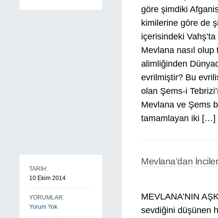
göre şimdiki Afganis
kimilerine göre de şi
içerisindeki Vahş’t
Mevlana nasıl olup t
alimliğinden Dünyac
evrilmiştir? Bu evri
olan Şems-i Tebrizi’
Mevlana ve Şems bir 
tamamlayan iki […]
Mevlana’dan İncile
TARİH:
10 Ekim 2014
MEVLANA’NIN AŞKA 
YORUMLAR:
Yorum Yok
sevdiğini düşünen h