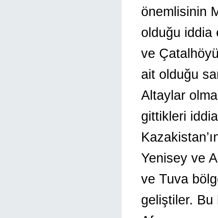
önemlisinin M
olduğu iddia
ve Çatalhöyük
ait olduğu sa
Altaylar olma
gittikleri idd
Kazakistan’ı
Yenisey ve A
ve Tuva bölge
geliştiler. B