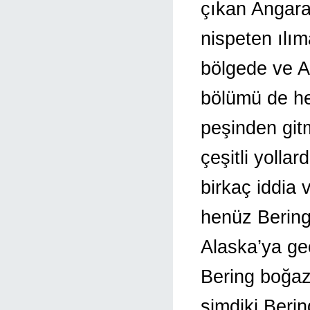
çıkan Angara 
nispeten ılı
bölgede ve A
bölümü de he
peşinden git
çeşitli yolla
birkaç iddia 
henüz Beringi
Alaska’ya geç
Bering boğazı
şimdiki Berin