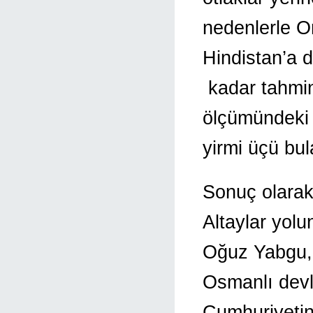
nedenlerle O
Hindistan’a 
kadar tahmin
ölçümündeki 
yirmi üçü bul
Sonuç olarak 
Altaylar yolu
Oğuz Yabgu, 
Osmanlı devle
Cumhuriyetini