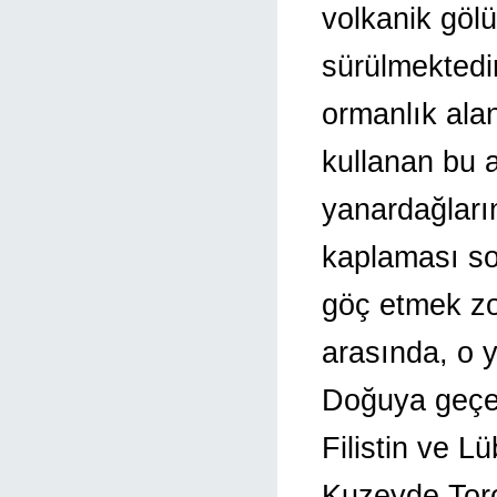
volkanik gölü
sürülmektedi
ormanlık ala
kullanan bu a
yanardağların
kaplaması so
göç etmek zor
arasında, o 
Doğuya geçere
Filistin ve L
Kuzeyde Tor