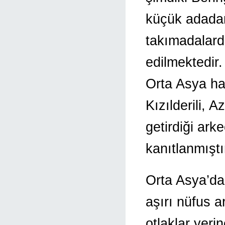
küçük adadan
takımadalarda
edilmektedir.
Orta Asya ha
Kızılderili, 
getirdiği ark
kanıtlanmıştı
Orta Asya’da
aşırı nüfus a
otlaklar yeri