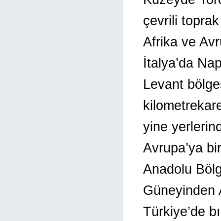
çevrili topra
Afrika ve Av
İtalya’da Nap
Levant bölges
kilometrekare
yine yerlerin
Avrupa’ya bi
Anadolu Bölg
Güneyinden A
Türkiye’de bı