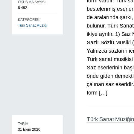
form vardır. Türk 
OKUNMA SAYISI:
8.492
bestelenmiş eserler
de aralarında şarkı, 
KATEGORİSİ:
bulunur. Türk Sana
Türk Sanat Müziği
ikiye ayrılır. 1) Saz
Sazlı-Sözlü Musiki 
Yalnızca sazların ic
Türk sanat musikisi 
Saz eserlerinin başl
önde giden demektir
çalınan saz eseridi
form […]
Türk Sanat Müziğ
TARİH:
31 Ekim 2020