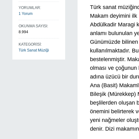
Türk sanat müziğind
YORUMLAR:
1 Yorum
Makam deyimini ilk
Abdülkadir Maragi k
OKUNMA SAYISI:
8.994
anlamı bulunulan yer
Günümüzde bilinen
KATEGORİSİ:
kullanılmaktadır. B
Türk Sanat Müziği
bestelenmiştir. Mak
olması ve çoğunun 
adına üzücü bir du
Ana (Basit) Makaml
Bileşik (Mürekkep)
beşlilerden oluşan 
önemini belirterek v
yeni nağmeler oluşt
denir. Dizi makamın 