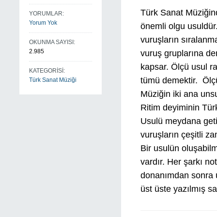
Türk Sanat Müziği
YORUMLAR:
Yorum Yok
önemli olgu usuldür
vuruşların sıralanm
OKUNMA SAYISI:
2.985
vuruş gruplarına den
kapsar. Ölçü usul r
KATEGORİSİ:
tümü demektir. Ölçü 
Türk Sanat Müziği
Müziğin iki ana unsu
Ritim deyiminin Türk
Usulü meydana getir
vuruşların çeşitli z
Bir usulün oluşabilm
vardır. Her şarkı n
donanımdan sonra us
üst üste yazılmış say