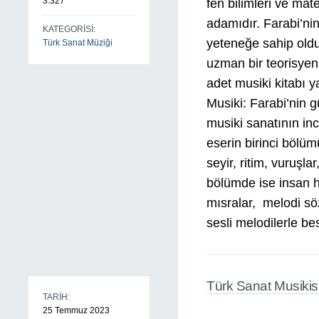
3.327
fen bilimleri ve mat
adamıdır. Farabi’ni
KATEGORİSİ:
yeteneğe sahip olduğ
Türk Sanat Müziği
uzman bir teorisyen 
adet musiki kitabı y
Musiki: Farabi’nin 
musiki sanatının ince
eserin birinci böl
seyir, ritim, vuruşla
bölümde ise insan h
mısralar, melodi sö
sesli melodilerle be
Türk Sanat Musikis
TARİH:
25 Temmuz 2023