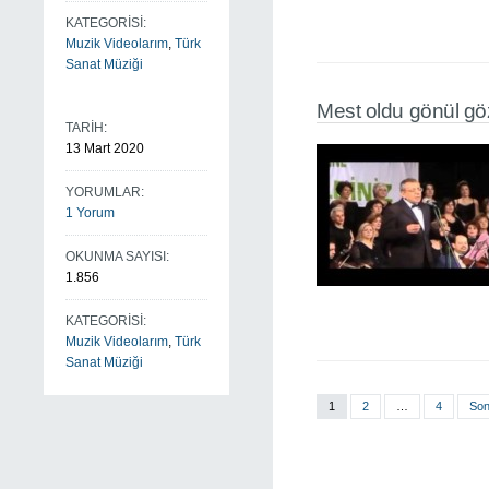
KATEGORİSİ:
Muzik Videolarım
,
Türk
Sanat Müziği
Mest oldu gönül g
TARİH:
13 Mart 2020
YORUMLAR:
1 Yorum
OKUNMA SAYISI:
1.856
KATEGORİSİ:
Muzik Videolarım
,
Türk
Sanat Müziği
1
2
…
4
Son