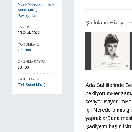
Muzik Videolarım
,
Türk
Sanat Müziği
,
Paylaşımlarım
Şarkıların Hikayeler
TARİH:
25 Ocak 2022
YORUMLAR:
7 Yorum
OKUNMA SAYISI:
28.400
KATEGORİSİ:
Ada Sahillerinde Be
Türk Sanat Müziği
bekliyorumHer zama
seviyor istiyorumBe
içinNerede o mis gi
yapraklarBana mesk
Şadiye’m başın için