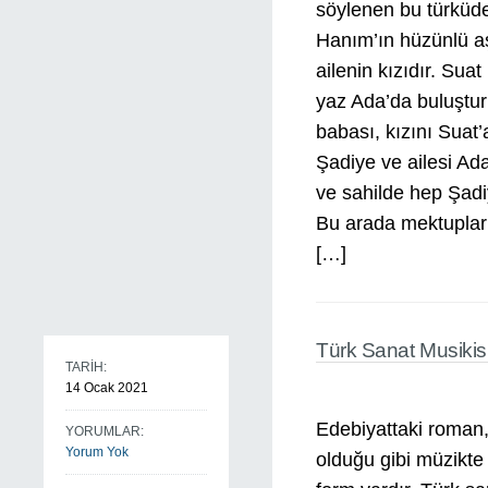
söylenen bu türküd
Hanım’ın hüzünlü aşk
ailenin kızıdır. Suat 
yaz Ada’da buluşturu
babası, kızını Suat
Şadiye ve ailesi Ada
ve sahilde hep Şadi
Bu arada mektuplar
[…]
Türk Sanat Musiki
TARİH:
14 Ocak 2021
Edebiyattaki roman, 
YORUMLAR:
Yorum Yok
olduğu gibi müzikte