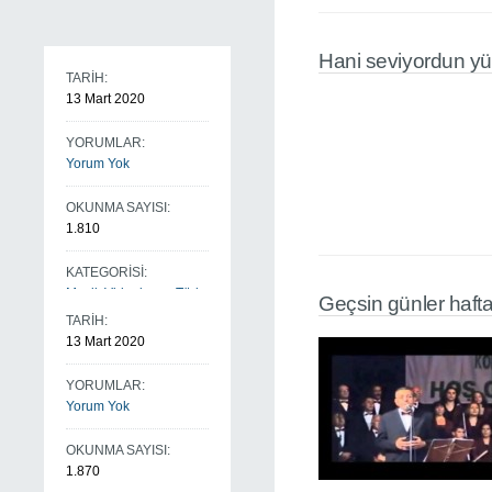
Hani seviyordun yü
TARİH:
13 Mart 2020
YORUMLAR:
Yorum Yok
OKUNMA SAYISI:
1.810
KATEGORİSİ:
Muzik Videolarım
,
Türk
Geçsin günler hafta
Sanat Müziği
TARİH:
13 Mart 2020
YORUMLAR:
Yorum Yok
OKUNMA SAYISI:
1.870