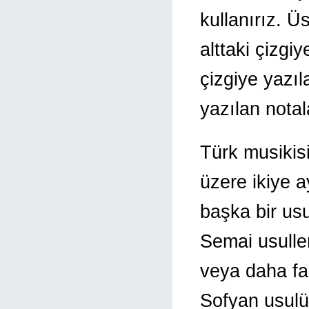
kullanırız. Ü
alttaki çizgiy
çizgiye yazıl
yazılan notal
Türk musikis
üzere ikiye a
başka bir us
Semai usulleri
veya daha faz
Sofyan usulü