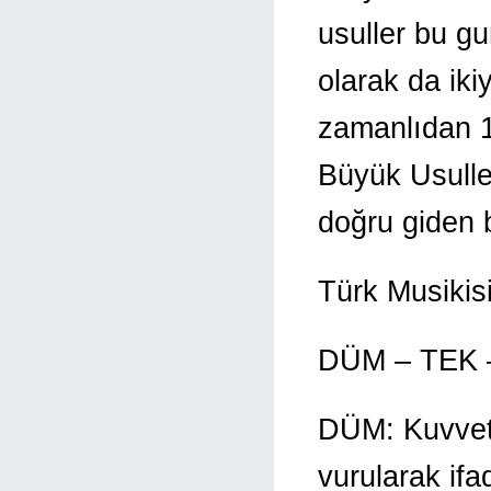
usuller bu g
olarak da ikiy
zamanlıdan 1
Büyük Usulle
doğru giden b
Türk Musikisi
DÜM – TEK 
DÜM: Kuvvetl
vurularak ifad