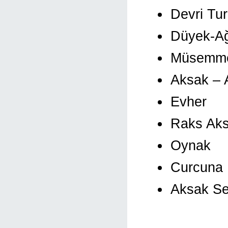
Devri Tu
Düyek-Ağ
Müsemmen
Aksak – 
Evher
Raks Aks
Oynak
Curcuna
Aksak Se