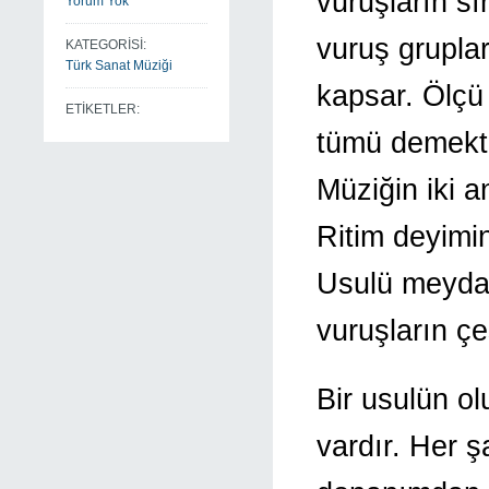
vuruşların s
Yorum Yok
vuruş gruplar
KATEGORİSİ:
Türk Sanat Müziği
kapsar. Ölçü 
ETİKETLER:
tümü demektir
Müziğin iki a
Ritim deyimin
Usulü meydan
vuruşların çe
Bir usulün ol
vardır. Her 