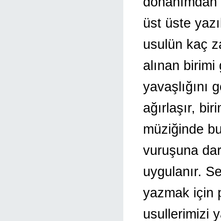
donanımdan s
üst üste yazı
usulün kaç z
alınan birimi
yavaşlığını g
ağırlaşır, bi
müziğinde bu
vuruşuna darb
uygulanır. Se
yazmak için p
usullerimizi y