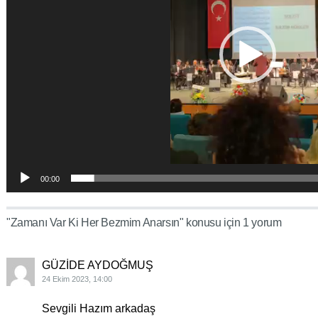
00:00
"Zamanı Var Ki Her Bezmim Anarsın" konusu için 1 yorum
GÜZIDE AYDOĞMUŞ
24 Ekim 2023, 14:00
Sevgili Hazım arkadaş