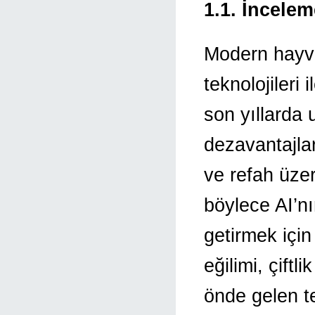
1.1. İncele
Modern hayva
teknolojileri 
son yıllarda 
dezavantajlar
ve refah üzer
böylece AI’n
getirmek için
eğilimi, çiftl
önde gelen te