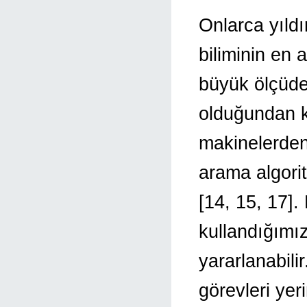
Onlarca yıldı
biliminin en a
büyük ölçüde
olduğundan k
makinelerden
arama algori
[14, 15, 17].
kullandığım
yararlanabili
görevleri yer