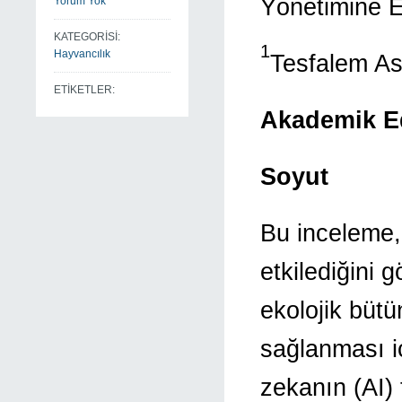
Yönetimine E
Yorum Yok
KATEGORİSİ:
1
Hayvancılık
Tesfalem A
ETİKETLER:
Akademik E
Soyut
Bu inceleme,
etkilediğini 
ekolojik büt
sağlanması i
zekanın (AI) 