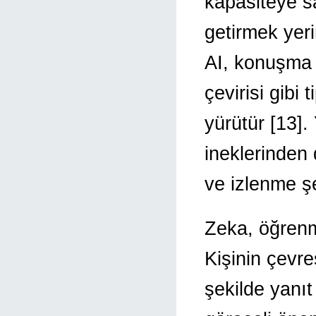
kapasiteye sa
getirmek yeri
AI, konuşma t
çevirisi gibi
yürütür [13]
ineklerinden
ve izlenme şe
Zeka, öğrenm
Kişinin çevre
şekilde yanıt