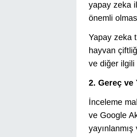
yapay zeka il
önemli olması
Yapay zeka t
hayvan çiftliğ
ve diğer ilgil
2. Gereç ve
İnceleme mak
ve Google Ak
yayınlanmış 