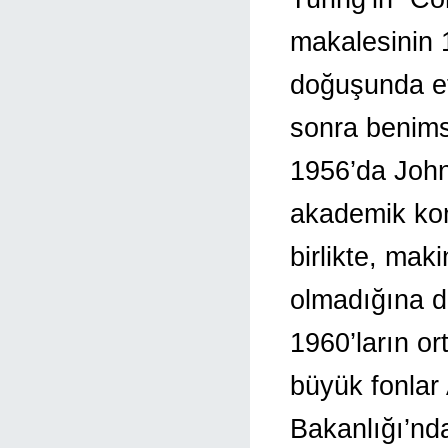
makalesinin 
doğuşunda et
sonra benimse
1956’da John 
akademik kon
birlikte, ma
olmadığına d
1960’ların or
büyük fonlar
Bakanlığı’nd