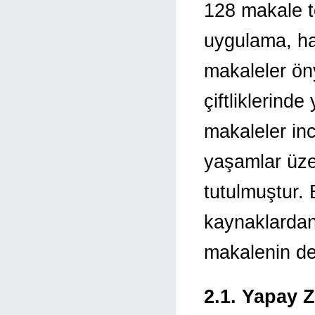
128 makale t
uygulama, hay
makaleler öny
çiftliklerind
makaleler inc
yaşamlar üze
tutulmuştur. 
kaynaklardan 
makalenin de
2.1. Yapay 