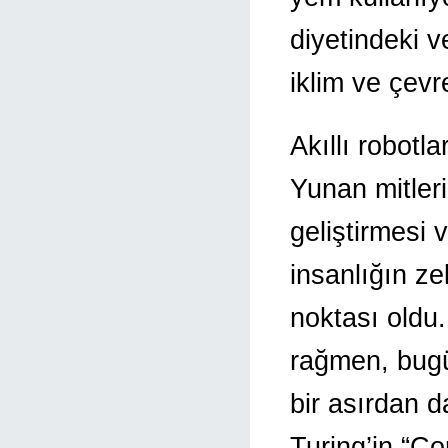
diyetindeki v
iklim ve çevre
Akıllı robotl
Yunan mitleri
geliştirmesi 
insanlığın z
noktası oldu
rağmen, bugün
bir asırdan d
Turing’in “Co