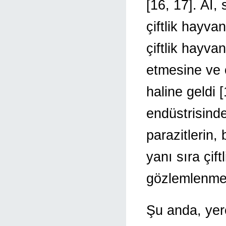
[16, 17]. AI,
çiftlik hayva
çiftlik hayva
etmesine ve 
haline geldi 
endüstrisinde
parazitlerin,
yanı sıra çift
gözlemlenmesi
Şu anda, yere