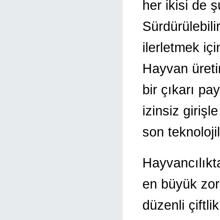
her ikisi de 
Sürdürülebili
ilerletmek için
Hayvan üreti
bir çıkarı pay
izinsiz giriş
son teknolojil
Hayvancılıkt
en büyük zorlu
düzenli çiftl