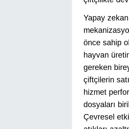
Yapay zekanı
mekanizasyon 
önce sahip old
hayvan üreti
gereken bire
çiftçilerin sa
hizmet perfo
dosyaları bir
Çevresel etki