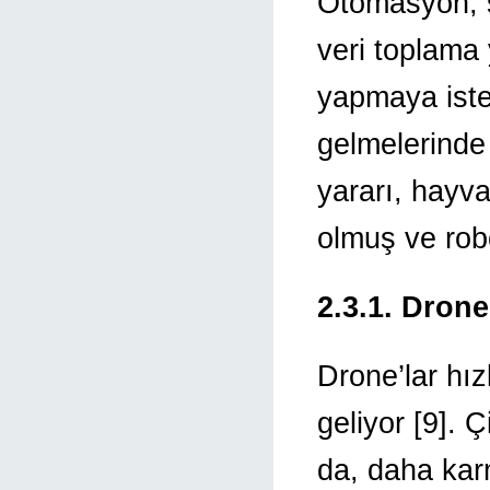
Otomasyon, sü
veri toplama 
yapmaya istek
gelmelerinde
yararı, hayva
olmuş ve robo
2.3.1. Drone
Drone’lar hız
geliyor [9]. Ç
da, daha kar