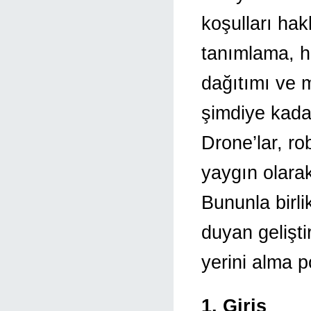
koşulları ha
tanımlama, ha
dağıtımı ve 
şimdiye kadar
Drone’lar, rob
yaygın olarak
Bununla birlik
duyan gelişt
yerini alma po
1. Giriş