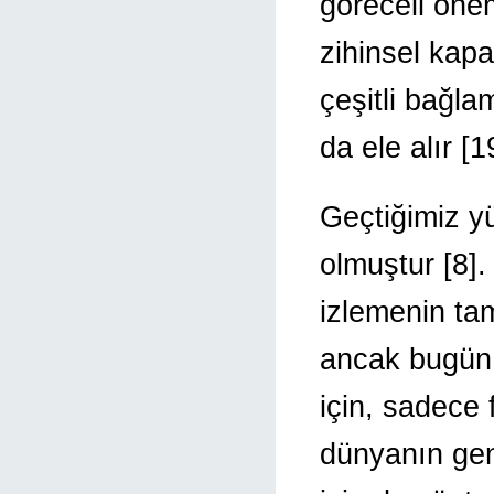
göreceli önem
zihinsel kap
çeşitli bağla
da ele alır [1
Geçtiğimiz yü
olmuştur [8].
izlemenin t
ancak bugün o
için, sadece 
dünyanın gen