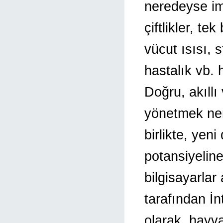
neredeyse imk
çiftlikler, tek
vücut ısısı, 
hastalık vb. 
Doğru, akıllı
yönetmek ner
birlikte, yeni
potansiyeline 
bilgisayarla
tarafından İn
olarak, hayvan