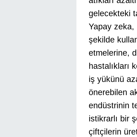
atıkları aza
gelecekteki ta
Yapay zeka, ç
şekilde kulla
etmelerine, d
hastalıkları 
iş yükünü az
önerebilen ak
endüstrinin t
istikrarlı bir
çiftçilerin ür