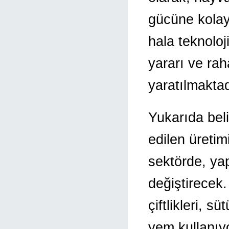
gücüne kolayc
hala teknoloj
yararı ve rah
yaratılmaktad
Yukarıda beli
edilen üretim
sektörde, ya
değiştirecek.
çiftlikleri, s
yem kullanıyo