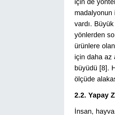
için de yöntem
madalyonun ik
vardı. Büyük ö
yönlerden so
ürünlere olan
için daha az 
büyüdü [8]. H
ölçüde alakas
2.2. Yapay Z
İnsan, hayvan