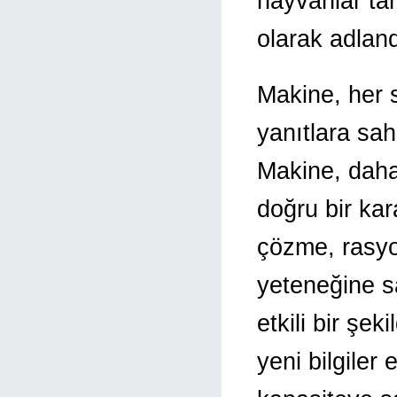
hayvanlar ta
olarak adlandı
Makine, her 
yanıtlara sah
Makine, daha
doğru bir kar
çözme, rasyo
yeteneğine sa
etkili bir şe
yeni bilgile