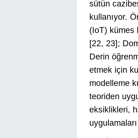
sütün cazibe
kullanıyor. Ö
(IoT) kümes h
[22, 23]; Dom
Derin öğrenme
etmek için ku
modelleme ku
teoriden uygu
eksiklikleri,
uygulamaları