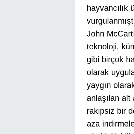
hayvancılık ü
vurgulanmıştı
John McCarth
teknoloji, kü
gibi birçok h
olarak uygula
yaygın olara
anlaşılan alt 
rakipsiz bir
aza indirmel