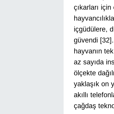
çıkarları için
hayvancılıkla
içgüdülere, d
güvendi [32].
hayvanın tek
az sayıda ins
ölçekte dağıl
yaklaşık on y
akıllı telefon
çağdaş teknol