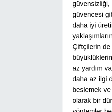
güvensizliği,
güvencesi gib
daha iyi üreti
yaklaşımların
Çiftçilerin d
büyüklükleri
az yardım var
daha az ilgi 
beslemek ve 
olarak bir dü
yöntemler ben