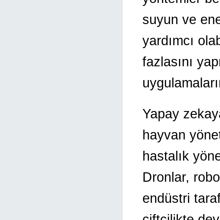
suyun ve ene
yardımcı olabi
fazlasını ya
uygulamaların
Yapay zekaya 
hayvan yöneti
hastalık yönet
Dronlar, robot
endüstri tar
çiftçilikte d