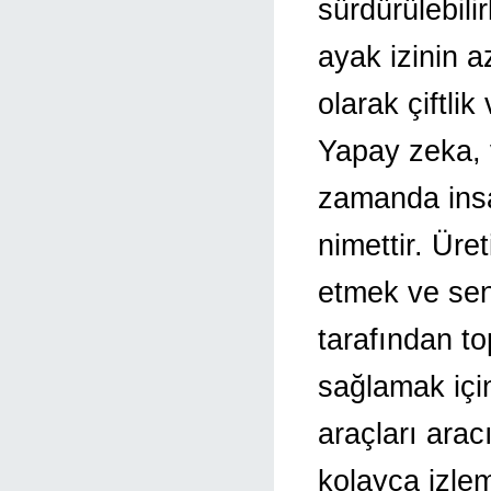
sürdürülebilir
ayak izinin 
olarak çiftlik
Yapay zeka, v
zamanda insan
nimettir. Üre
etmek ve sens
tarafından to
sağlamak içi
araçları arac
kolayca izlem