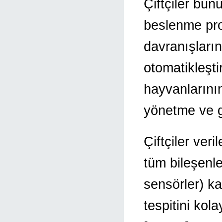
Çiftçiler bun
beslenme pro
davranışların
otomatikleştir
hayvanlarının
yönetme ve ge
Çiftçiler veri
tüm bileşenle
sensörler) ka
tespitini kola