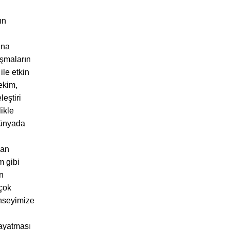
ın
ına
ışmaların
le etkin
ekim,
eştiri
ikle
Dünyada
dan
m gibi
n
 çok
onseyimize
dayatması