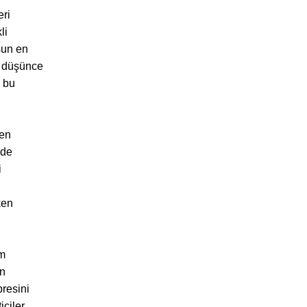
eri
li
sun en
r düşünce
a bu
en
ede
i
ken
em
in
resini
iciler