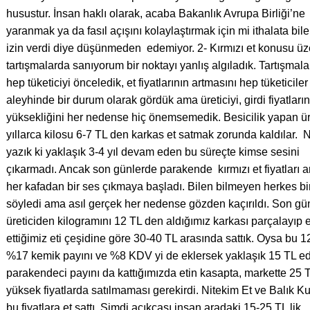
husustur. İnsan haklı olarak, acaba Bakanlık Avrupa Birliği’ne
yaranmak ya da fasıl açışını kolaylaştırmak için mi ithalata bil
izin verdi diye düşünmeden edemiyor. 2- Kırmızı et konusu üz
tartışmalarda sanıyorum bir noktayı yanlış algıladık. Tartışmal
hep tüketiciyi önceledik, et fiyatlarının artmasını hep tüketiciler
aleyhinde bir durum olarak gördük ama üreticiyi, girdi fiyatların
yüksekliğini her nedense hiç önemsemedik. Besicilik yapan üre
yıllarca kilosu 6-7 TL den karkas et satmak zorunda kaldılar. 
yazık ki yaklaşık 3-4 yıl devam eden bu süreçte kimse sesini
çıkarmadı. Ancak son günlerde parakende kırmızı et fiyatları a
her kafadan bir ses çıkmaya başladı. Bilen bilmeyen herkes bi
söyledi ama asıl gerçek her nedense gözden kaçırıldı. Son gü
üreticiden kilogramını 12 TL den aldığımız karkası parçalayıp 
ettiğimiz eti çeşidine göre 30-40 TL arasında sattık. Oysa bu 1
%17 kemik payını ve %8 KDV yi de eklersek yaklaşık 15 TL ed
parakendeci payını da kattığımızda etin kasapta, markette 25 
yüksek fiyatlarda satılmaması gerekirdi. Nitekim Et ve Balık 
bu fiyatlara et sattı. Şimdi açıkçası insan aradaki 15-25 TL lik