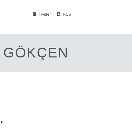
Twitter
RSS
M GÖKÇEN
üm