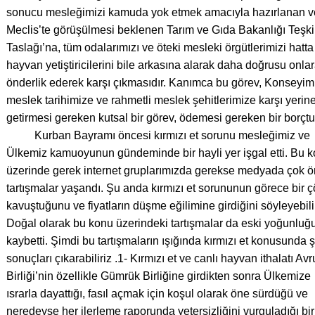
sonucu mesleğimizi kamuda yok etmek amacıyla hazırlanan v
Meclis’te görüşülmesi beklenen Tarım ve Gıda Bakanlığı Teşk
Taslağı’na, tüm odalarımızı ve öteki mesleki örgütlerimizi hatta
hayvan yetiştiricilerini bile arkasına alarak daha doğrusu onla
önderlik ederek karşı çıkmasıdır. Kanımca bu görev, Konseyimi
meslek tarihimize ve rahmetli meslek şehitlerimize karşı yerin
getirmesi gereken kutsal bir görev, ödemesi gereken bir borçtu
Kurban Bayramı öncesi kırmızı et sorunu mesleğimiz ve
Ülkemiz kamuoyunun gündeminde bir hayli yer işgal etti. Bu 
üzerinde gerek internet gruplarımızda gerekse medyada çok ö
tartışmalar yaşandı. Şu anda kırmızı et sorununun görece bir
kavuştuğunu ve fiyatların düşme eğilimine girdiğini söyleyebilir
Doğal olarak bu konu üzerindeki tartışmalar da eski yoğunluğ
kaybetti. Şimdi bu tartışmaların ışığında kırmızı et konusunda 
sonuçları çıkarabiliriz .1- Kırmızı et ve canlı hayvan ithalatı Av
Birliği’nin özellikle Gümrük Birliğine girdikten sonra Ülkemize
ısrarla dayattığı, fasıl açmak için koşul olarak öne sürdüğü ve
neredeyse her ilerleme raporunda yetersizliğini vurguladığı bir