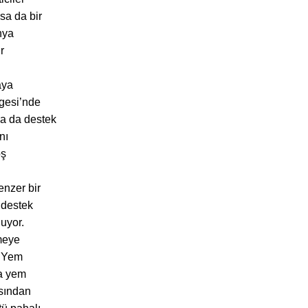
sa da bir
nya
r
aya
lgesi’nde
da da destek
nı
oş
enzer bir
 destek
luyor.
rmeye
. Yem
ma yem
asından