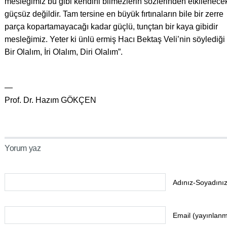
mesleğimiz bu gibi kendini bilmezlerin sözlerinden etkilenece
güçsüz değildir. Tam tersine en büyük fırtınaların bile bir zerre
parça kopartamayacağı kadar güçlü, tunçtan bir kaya gibidir
mesleğimiz. Yeter ki ünlü ermiş Hacı Bektaş Veli’nin söylediği 
Bir Olalım, İri Olalım, Diri Olalım”.
—
Prof. Dr. Hazım GÖKÇEN
Yorum yaz
Adınız-Soyadınız
Email (yayınlan