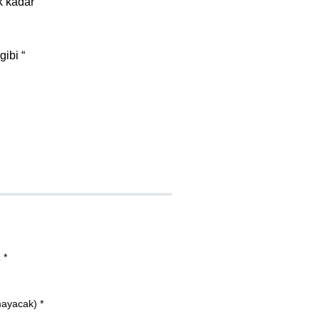
k kadar
gibi “
 *
mayacak) *