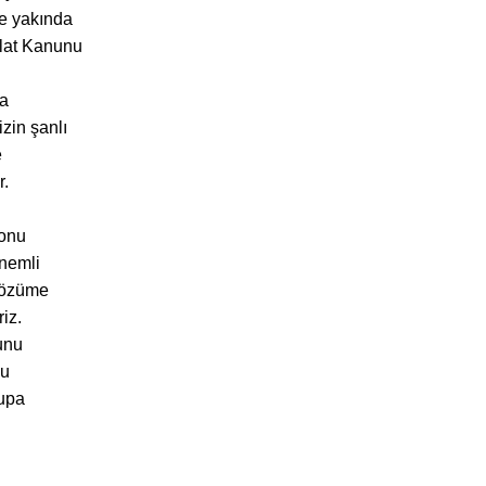
e yakında
ilat Kanunu
ra
zin şanlı
e
r.
konu
nemli
 çözüme
iz.
unu
şu
rupa