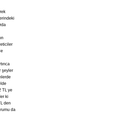
erek
erindeki
arda
ın
ticiler
Ne
rtınca
r şeyler
nlerde
elde
2 TL ye
er ki
TL den
Kurumu da