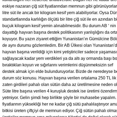
eskiye nazaran çiğ süt fiyatlarından memnun gibi görünüyorlar
litre süt ile ancak bir kilogram kesif yem alabiliyorlar. Oysa Dü
standartlarında karlılığın ölçütü bir litre çiğ süt ile en azından bi
buçuk kilogram kesif yemin alınabilmesidir. Bu durum AB ‘ nin
dayattığı hayvan başına destek politikasının yanlışlığını da ort
koyuyor. Bu yazın ziyaret ettiğim Yunanistan’ın Gümülcine Bö
de aynı durumu gözlemledim. Bir AB Ülkesi olan Yunanistan’
hayvan başına verildiği için kimi yetiştiriciler sadece yaşaması
sağlayacak kadar yem verdikleri ya da altı ay ormanda başı b
bıraktıkları koyun ve sığırlarını verimlerini düşünmeksizin sırf
destek almak için elde bulunduruyorlar. Bizde de neredeyse b
durum söz konusu. Hayvan başına verilen ortalama 250 TL lik
zaten girdileri pahalı olan sütün daha az üretilmesine neden o
Süte litre başına verilen 4 kuruşluk destek ise üretimi özendi
yetmiyor. Gelin şimdi hep birlikte şöyle bir muhasebe yapalım
fiyatlarının yüksekliği her ne kadar çiğ sütü pahalılaştırıyor a
bitkisi üreten çiftçiyi de memnun ediyor. Çiğ sütün pahalı olm