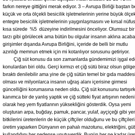
farkın nereye gittiğini merak ediyor. 3 – Avrupa Birliği baştan b
küçük ve orta ölçekli besicilik işletmelerinin yerine büyük ölçek
entegre besicilik işletmelerinin yaygınlaşmasını ve kırsal nüfu
kısa sürede %5 düzeyine indirilmesini önceliyor. Olumsuz bi
tarzı gibi görülecek ama bütün bu olgular insanın aklına acab
girişimler dışarıda Avrupa Birliğini, içeride de belli bir mutlu
azınlığı memnun etmek için mi kotarılıyor sorusunu getiriyor.
Çiğ süt konusu da son zamanlarda gündemimizi işgal ed
konulardan biri oldu. Gerçi kırmızı et çiğ sütü biraz olsun gölg
bıraktı denilebilir ama yine de çiğ sütün temel bir gıda maddes
olması ve milyonlarca insanın uğraş alanı içerisine girmesi
güncelliğini korumasına neden oldu. Çiğ süt konusunu tartışır
kanımca bir de yanlış yaptık ve çiğ sütteki fiyat artışının nedeni
olarak hep yem fiyatlarının yüksekliğini gösterdik. Oysa yemi
oluşturan arpa, buğday, pamuk, pancar, yulaf, ayçiçeği gibi y
bitkilerini üretenlerin de küçük çiftçiler olduğunu ve bu çiftçiler
üretim yaparken Dünyanın en pahalı mazotunu, elektriğini, güb
kullandığını her nedense unutuverdik. Bugün her ne kadar üret