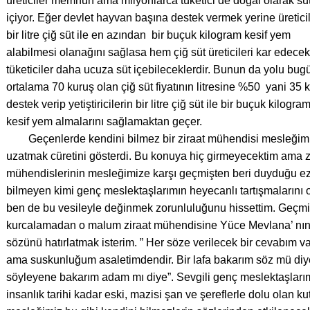
üreticiler memnun ama milyonlarca tüketici de doğal olarak sü
içiyor. Eğer devlet hayvan başına destek vermek yerine üretici
bir litre çiğ süt ile en azından bir buçuk kilogram kesif yem
alabilmesi olanağını sağlasa hem çiğ süt üreticileri kar edec
tüketiciler daha ucuza süt içebileceklerdir. Bunun da yolu bug
ortalama 70 kuruş olan çiğ süt fiyatının litresine %50 yani 35 
destek verip yetiştiricilerin bir litre çiğ süt ile bir buçuk kilogra
kesif yem almalarını sağlamaktan geçer.
Geçenlerde kendini bilmez bir ziraat mühendisi mesleğimi
uzatmak cüretini gösterdi. Bu konuya hiç girmeyecektim ama z
mühendislerinin mesleğimize karşı geçmişten beri duyduğu ezi
bilmeyen kimi genç meslektaşlarımın heyecanlı tartışmalarını
ben de bu vesileyle değinmek zorunluluğunu hissettim. Geçmiş
kurcalamadan o malum ziraat mühendisine Yüce Mevlana’ nın
sözünü hatırlatmak isterim. ” Her söze verilecek bir cevabım va
ama suskunluğum asaletimdendir. Bir lafa bakarım söz mü diye
söyleyene bakarım adam mı diye”. Sevgili genç meslektaşlarım,
insanlık tarihi kadar eski, mazisi şan ve şereflerle dolu olan ku