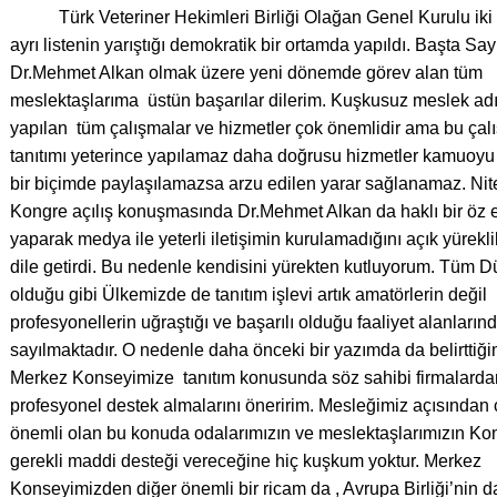
Türk Veteriner Hekimleri Birliği Olağan Genel Kurulu iki
ayrı listenin yarıştığı demokratik bir ortamda yapıldı. Başta Say
Dr.Mehmet Alkan olmak üzere yeni dönemde görev alan tüm
meslektaşlarıma üstün başarılar dilerim. Kuşkusuz meslek ad
yapılan tüm çalışmalar ve hizmetler çok önemlidir ama bu çal
tanıtımı yeterince yapılamaz daha doğrusu hizmetler kamuoyu i
bir biçimde paylaşılamazsa arzu edilen yarar sağlanamaz. Nit
Kongre açılış konuşmasında Dr.Mehmet Alkan da haklı bir öz el
yaparak medya ile yeterli iletişimin kurulamadığını açık yüreklil
dile getirdi. Bu nedenle kendisini yürekten kutluyorum. Tüm 
olduğu gibi Ülkemizde de tanıtım işlevi artık amatörlerin değil
profesyonellerin uğraştığı ve başarılı olduğu faaliyet alanların
sayılmaktadır. O nedenle daha önceki bir yazımda da belirttiği
Merkez Konseyimize tanıtım konusunda söz sahibi firmalarda
profesyonel destek almalarını öneririm. Mesleğimiz açısından
önemli olan bu konuda odalarımızın ve meslektaşlarımızın K
gerekli maddi desteği vereceğine hiç kuşkum yoktur. Merkez
Konseyimizden diğer önemli bir ricam da , Avrupa Birliği’nin 