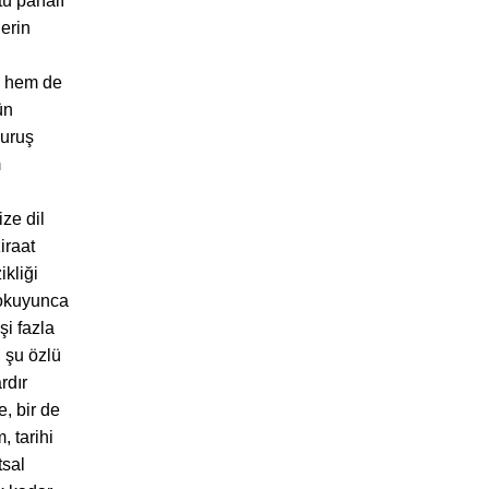
tü pahalı
lerin
ek hem de
ün
kuruş
m
ze dil
iraat
kliği
 okuyunca
i fazla
 şu özlü
rdır
, bir de
 tarihi
tsal