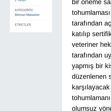
bir öneme sahi
2 Yorum
KATEGORİSİ:
tohumlaması 
Bilimsel Makaleler
tarafından a
ETİKETLER:
katılıp serti
veteriner hek
tarafından u
yapmış bir ki
düzenlenen s
karşılayacak
tohumlamanın
olumsuz yönd