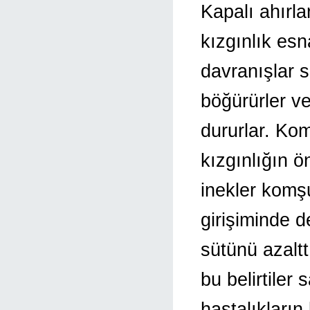
Kapalı ahırla
kızgınlık esn
davranışlar s
böğürürler ve
dururlar. Ko
kızgınlığın ön
inekler komş
girişiminde d
sütünü azaltt
bu belirtiler
hastalıkları