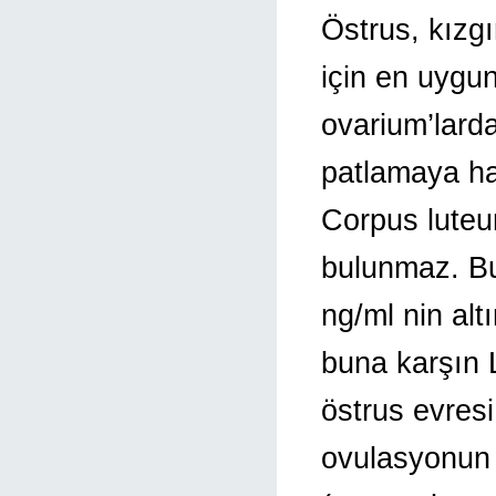
Östrus, kızg
için en uygun
ovarium’larda
patlamaya haz
Corpus luteu
bulunmaz. Bu
ng/ml nin alt
buna karşın 
östrus evresi
ovulasyonun 