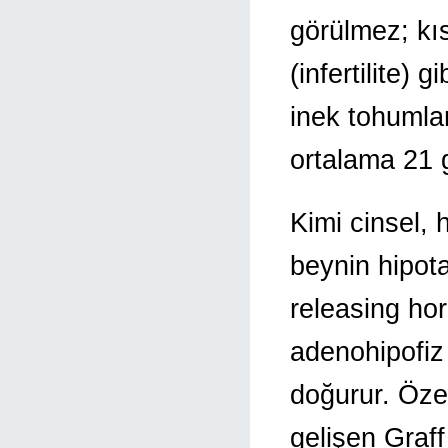
görülmez; kısı
(infertilite) 
inek tohuml
ortalama 21 g
Kimi cinsel,
beynin hipot
releasing hor
adenohipofiz
doğurur. Öze
gelişen Graff