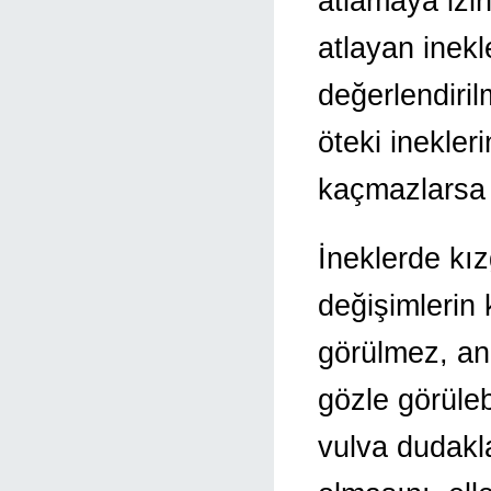
atlamaya izi
atlayan inekl
değerlendiril
öteki inekler
kaçmazlarsa o
İneklerde kı
değişimlerin k
görülmez, anc
gözle görüle
vulva dudakl