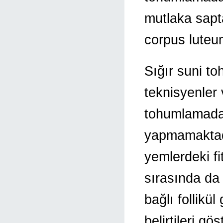
mutlaka sapt
corpus luteum
Sığır suni t
teknisyenler
tohumlamadan
yapmamaktadı
yemlerdeki fi
sırasında da
bağlı follikü
belirtileri g