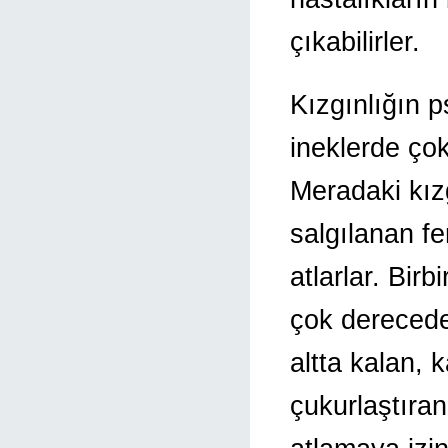
çıkabilirler.
Kızgınlığın p
ineklerde ço
Meradaki kızg
salgılanan fer
atlarlar. Bir
çok derecede
altta kalan, 
çukurlaştıra