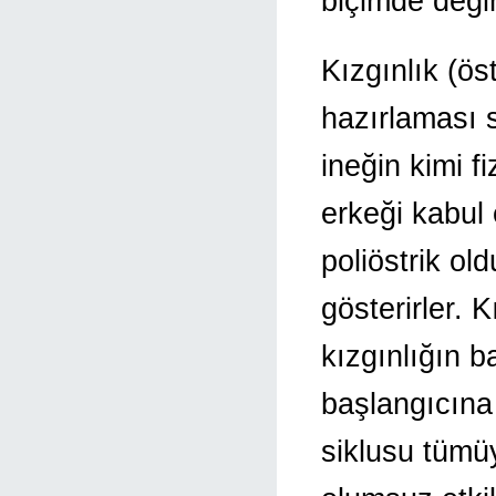
biçimde değin
Kızgınlık (ös
hazırlaması s
ineğin kimi fi
erkeği kabul 
poliöstrik old
gösterirler. K
kızgınlığın b
başlangıcına 
siklusu tümüy