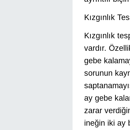
Kızgınlık Tes
Kızgınlık tespi
vardır. Özelli
gebe kalamay
sorunun kayn
saptanamayış
ay gebe kala
zarar verdiği
ineğin iki a