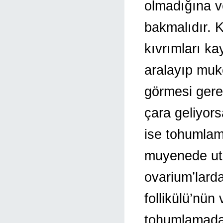
olmadığına v
bakmalıdır. K
kıvrımları k
aralayıp muk
görmesi gerek
çara geliyors
ise tohumlam
muyenede ute
ovarium’larda
follikülü’nün
tohumlamada