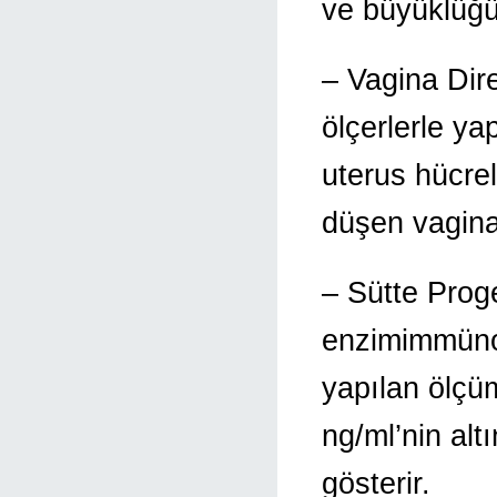
ve büyüklüğü
– Vagina Dir
ölçerlerle y
uterus hücrel
düşen vagina
– Sütte Prog
enzimimmünoa
yapılan ölçü
ng/ml’nin al
gösterir.