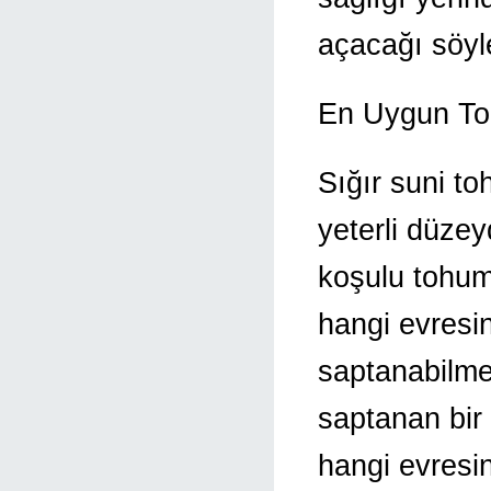
açacağı söyle
En Uygun To
Sığır suni t
yeterli düzey
koşulu tohum
hangi evresi
saptanabilmes
saptanan bir
hangi evresi