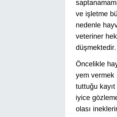
saptanamama
ve işletme b
nedenle hayv
veteriner he
düşmektedir.
Öncelikle ha
yem vermek iç
tuttuğu kayıt
iyice gözleme
olası inekler