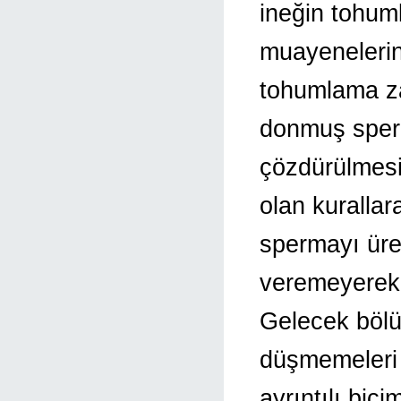
ineğin tohum
muayeneleri
tohumlama z
donmuş sper
çözdürülmesi
olan kuralla
spermayı üre
veremeyerek 
Gelecek bölü
düşmemeleri 
ayrıntılı biç