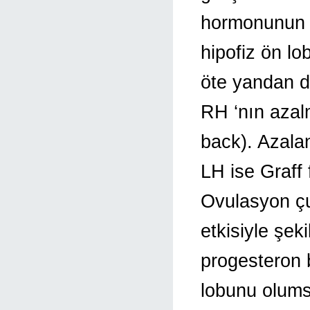
hormonunun k
hipofiz ön lo
öte yandan d
RH ‘nın azalm
back). Azalan
LH ise Graff 
Ovulasyon çu
etkisiyle şek
progesteron b
lobunu olums