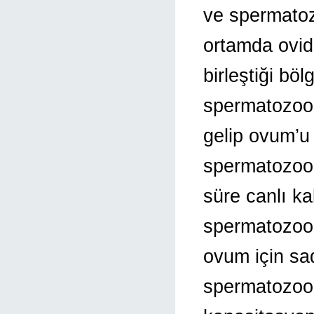
ve spermatozo
ortamda ovid
birleştiği b
spermatozoon
gelip ovum’u
spermatozoo
süre canlı ka
spermatozoon’
ovum için sad
spermatozoon’