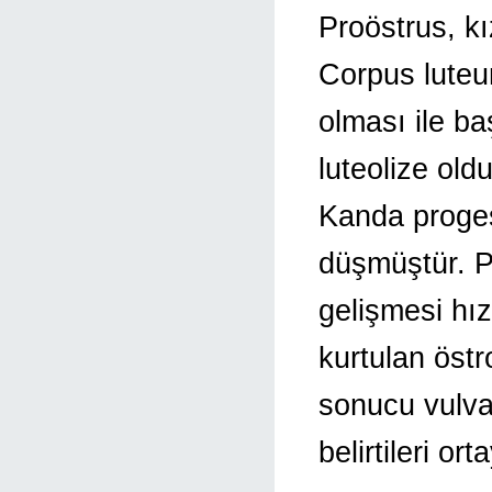
Proöstrus, kı
Corpus luteum
olması ile ba
luteolize ol
Kanda proges
düşmüştür. Pr
gelişmesi hı
kurtulan öst
sonucu vulva
belirtileri o