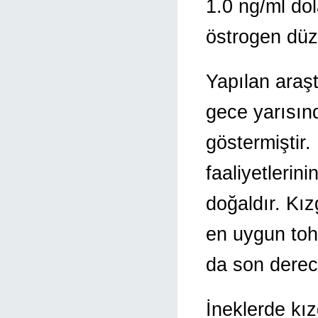
1.0 ng/ml do
östrogen düz
Yapılan araş
gece yarısın
göstermiştir. 
faaliyetlerin
doğaldır. Kız
en uygun to
da son derec
İneklerde kız