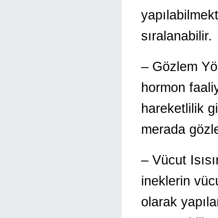
yapılabilmek
sıralanabilir.
– Gözlem Yön
hormon faaliye
hareketlilik g
merada gözle
– Vücut Isıs
ineklerin vüc
olarak yapıla