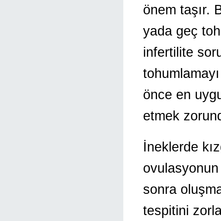
önem taşır. B
yada geç to
infertilite s
tohumlamayı
önce en uygu
etmek zorund
İneklerde kız
ovulasyonun 
sonra oluşm
tespitini zo