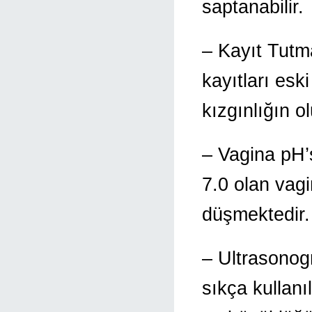
saptanabilir.
– Kayıt Tutma
kayıtları esk
kızgınlığın o
– Vagina pH’
7.0 olan vagi
düşmektedir.
– Ultrasonogr
sıkça kullanı