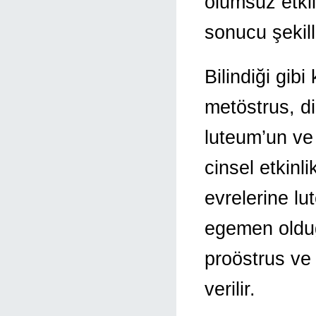
olumsuz etkil
sonucu şekil
Bilindiği gibi
metöstrus, d
luteum’un ve
cinsel etkinl
evrelerine lu
egemen olduğu
proöstrus ve 
verilir.