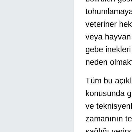
tohumlamaya 
veteriner hek
veya hayvan s
gebe inekler
neden olmakt
Tüm bu açıkla
konusunda ger
ve teknisyen
zamanının te
sağlığı yerind