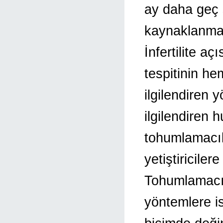
ay daha geç 
kaynaklanma
İnfertilite a
tespitinin he
ilgilendiren y
ilgilendiren
tohumlamacıla
yetiştiriciler
Tohumlamacıl
yöntemlere is