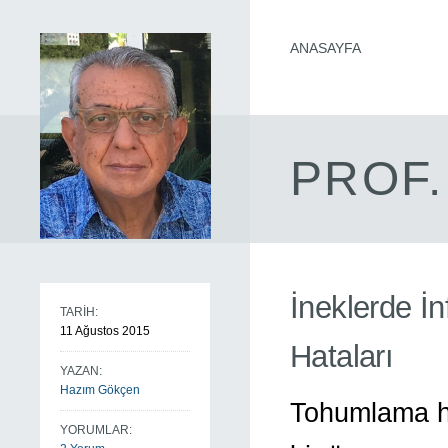
ANASAYFA
PROF.
İneklerde İ
TARİH:
11 Ağustos 2015
Hataları
YAZAN:
Hazım Gökçen
Tohumlama ha
YORUMLAR: