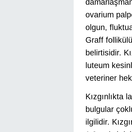
damarlaşmanı
ovarium palpe
olgun, fluktu
Graff follikü
belirtisidir.
luteum kesin
veteriner hek
Kızgınlıkta l
bulgular çok
ilgilidir. Kı