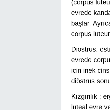
(corpus luteu
evrede kanda
başlar. Ayrıc
corpus luteu
Diöstrus, ös
evrede corp
için inek cin
diöstrus sonu
Kızgınlık ; e
luteal evre v