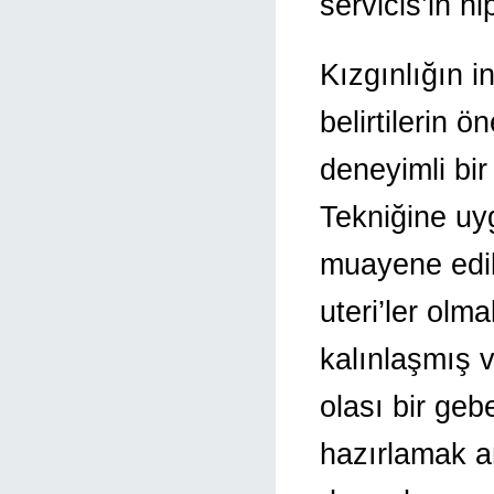
servicis’in h
Kızgınlığın 
belirtilerin 
deneyimli bir
Tekniğine uyg
muayene edil
uteri’ler olma
kalınlaşmış 
olası bir ge
hazırlamak a