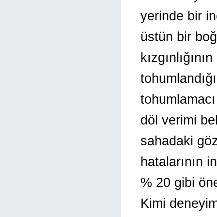
yerinde bir i
üstün bir bo
kızgınlığını
tohumlandığı
tohumlamacı 
döl verimi be
sahadaki gö
hatalarının i
% 20 gibi öne
Kimi deneyim