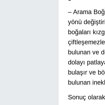
– Arama Boğa
yönü değişti
boğaları kızg
çiftleşemezl
bulunan ve d
dolayı patlay
bulaşır ve bö
bulunan inekl
Sonuç olarak 