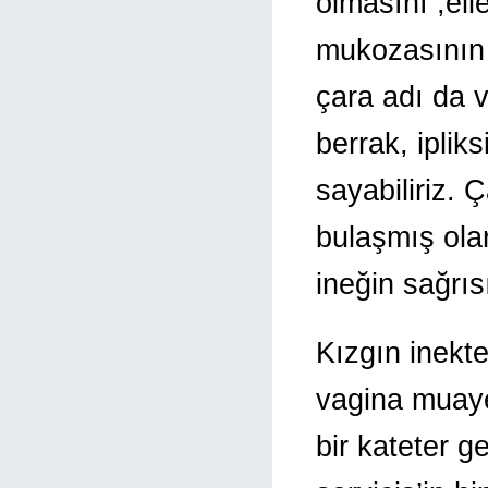
olmasını ,el
mukozasının 
çara adı da 
berrak, ipli
sayabiliriz.
bulaşmış olar
ineğin sağrıs
Kızgın inekt
vagina muaye
bir kateter g