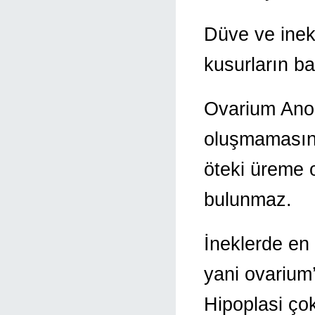
Düve ve inekl
kusurların baş
Ovarium Anom
oluşmamasına
öteki üreme o
bulunmaz.
İneklerde en 
yani ovarium’
Hipoplasi çok