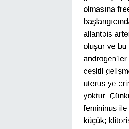
olmasına fre
başlangıcınd
allantois ar
oluşur ve bu 
androgen’ler
çeşitli geliş
uterus yeteri
yoktur. Çünk
femininus il
küçük; klitor