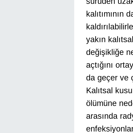
sürüden uzak
kalıtımının d
kaldırılabilir
yakın kalıts
değişikliğe n
açtığını orta
da geçer ve ç
Kalıtsal kusu
ölümüne neden
arasında rady
enfeksiyonlar 