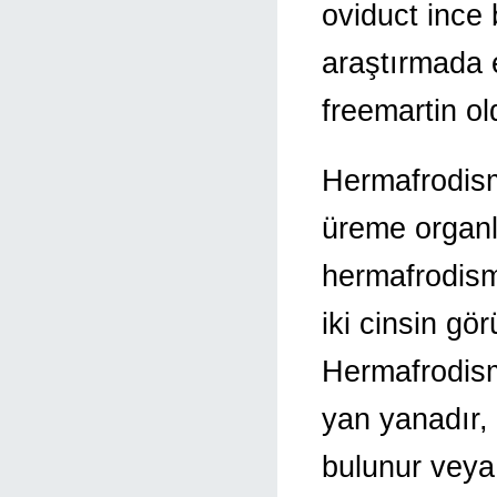
oviduct ince b
araştırmada e
freemartin o
Hermafrodism
üreme organl
hermafrodismu
iki cinsin gö
Hermafrodism
yan yanadır, y
bulunur veya 