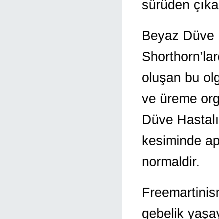
sürüden çıkar
Beyaz Düve H
Shorthorn’la
oluşan bu olg
ve üreme orga
Düve Hastalığ
kesiminde apl
normaldir.
Freemartinism
gebelik yaşay