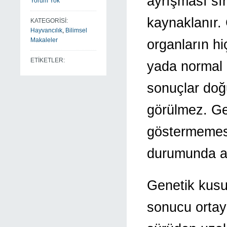
ayrışması sı
Yorum Yok
kaynaklanır.
KATEGORİSİ:
Hayvancılık
,
Bilimsel
Makaleler
organların h
ETİKETLER:
yada normal b
sonuçlar doğu
görülmez. Ge
göstermemes
durumunda an
Genetik kusur
sonucu ortay