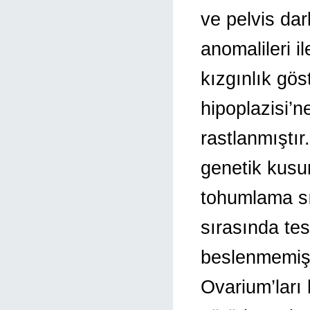
ve pelvis dar
anomalileri i
kızgınlık gö
hipoplazisi’n
rastlanmıştır
genetik kusu
tohumlama sı
sırasında te
beslenmemiş 
Ovarium’ları 