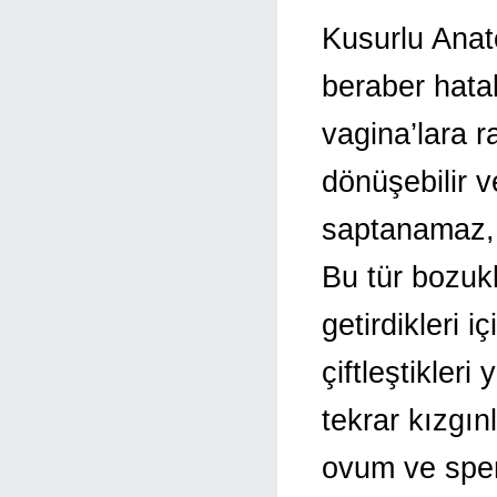
Kusurlu Anat
beraber hatal
vagina’lara r
dönüşebilir v
saptanamaz, a
Bu tür bozukl
getirdikleri i
çiftleştikler
tekrar kızgın
ovum ve spem