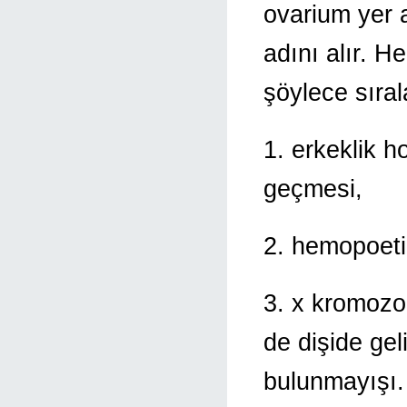
ovarium yer a
adını alır. 
şöylece sırala
1. erkeklik h
geçmesi,
2. hemopoeti
3. x kromozo
de dişide ge
bulunmayışı.