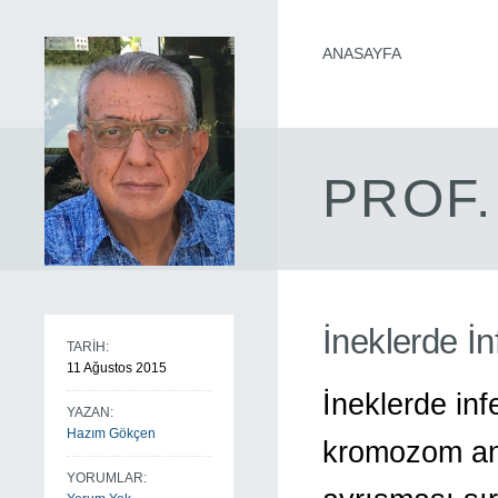
ANASAYFA
PROF.
İneklerde İn
TARİH:
11 Ağustos 2015
İneklerde inf
YAZAN:
Hazım Gökçen
kromozom ano
YORUMLAR: