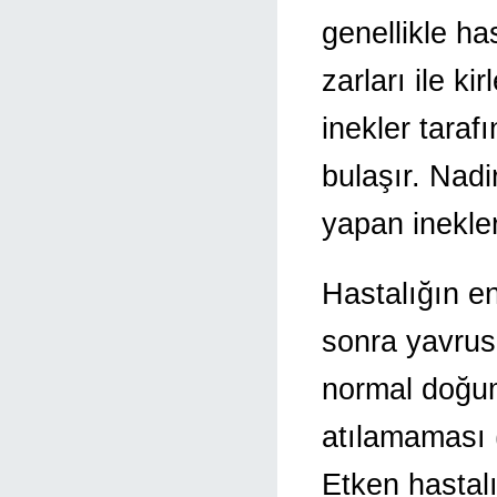
genellikle has
zarları ile k
inekler taraf
bulaşır. Nad
yapan inekleri
Hastalığın en
sonra yavrus
normal doğu
atılamaması 
Etken hastalı