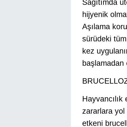
Sağıtımda ute
hijyenik olma
Aşılama koru
sürüdeki tüm 
kez uygulanır
başlamadan o
BRUCELLOZ
Hayvancılık 
zararlara yol
etkeni brucel