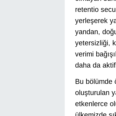
retentio sec
yerleşerek y
yandan, doğ
yetersizliği,
verimi bağışı
daha da akti
Bu bölümde ö
oluşturulan y
etkenlerce o
ülkemizde sık