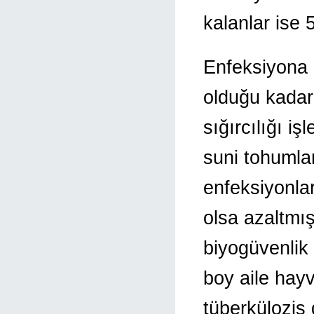
kalanlar ise
Enfeksiyona b
olduğu kadar
sığırcılığı i
suni tohumla
enfeksiyonları
olsa azaltmış
biyogüvenlik 
boy aile hayv
tüberkülozis