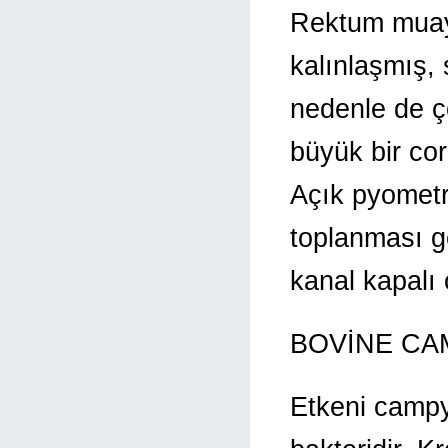
Rektum muaye
kalınlaşmış, 
nedenle de ço
büyük bir co
Açık pyometra
toplanması gö
kanal kapalı o
BOVİNE CA
Etkeni campyl