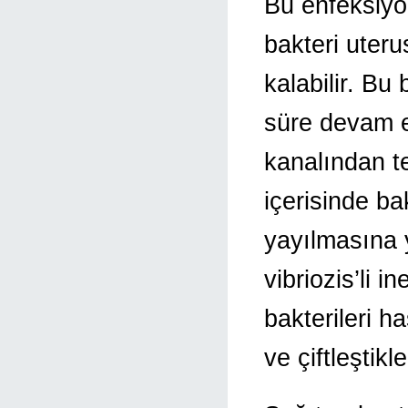
Bu enfeksiyon
bakteri uteru
kalabilir. Bu
süre devam e
kanalından te
içerisinde ba
yayılmasına 
vibriozis’li i
bakterileri 
ve çiftleştikl