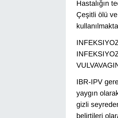
Hastalığın te
Çeşitli ölü v
kullanılmakta
INFEKSIYOZ
INFEKSIYO
VULVAVAGINI
IBR-IPV gere
yaygın olara
gizli seyreden
belirtileri o