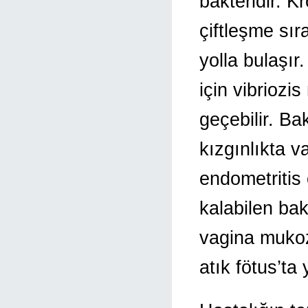
bakteridir. K
çiftleşme sır
yolla bulaşı
için vibriozi
geçebilir. Ba
kızgınlıkta v
endometritis
kalabilen bak
vagina muko
atık fötus’ta y