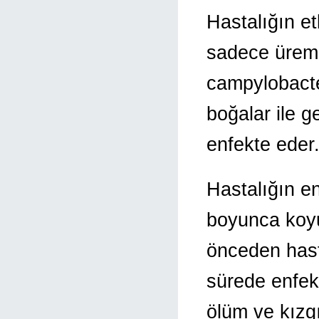
Hastalığın et
sadece üreme
campylobacter
boğalar ile g
enfekte eder
Hastalığın en
boyunca koyu
önceden hast
sürede enfek
ölüm ve kızgı