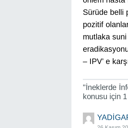
Sürüde belli 
pozitif olanl
mutlaka suni
eradikasyonu
– IPV’ e karş
"İneklerde İn
konusu için 
YADIG
26 Kasım 20