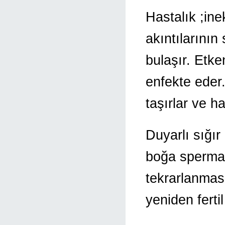
Hastalık ;inek
akıntılarının
bulaşır. Etk
enfekte eder
taşırlar ve h
Duyarlı sığır
boğa spermala
tekrarlanmas
yeniden fertil