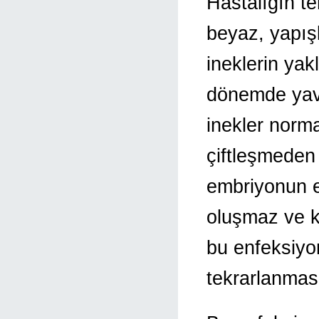
Hastalığın te
beyaz, yapışka
ineklerin yak
dönemde yav
inekler norma
çiftleşmede
embriyonun 
oluşmaz ve kı
bu enfeksiyo
tekrarlanmas