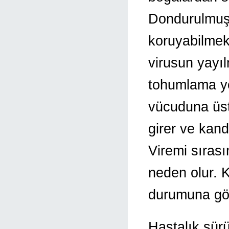
Dondurulmuş 
koruyabilmek
virusun yayı
tohumlama yol
vücuduna üst
girer ve kand
Viremi sıras
neden olur. K
durumuna gör
Hastalık sür