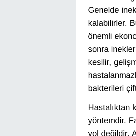
Genelde inekl
kalabilirler. 
önemli ekono
sonra inekler
kesilir, geli
hastalanmazl
bakterileri çi
Hastalıktan 
yöntemdir. Fa
yol değildir.