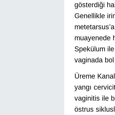
gösterdiği h
Genellikle ir
metetarsus’a
muayenede he
Spekülum il
vaginada bol m
Üreme Kanalı
yangı cervicit
vaginitis ile 
östrus siklu