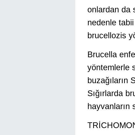
onlardan da 
nedenle tabi
brucellozis y
Brucella enfe
yöntemlerle s
buzağıların S
Sığırlarda br
hayvanların 
TRİCHOMON