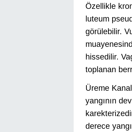
Özellikle kro
luteum pseud
görülebilir. V
muayenesinde
hissedilir. 
toplanan berra
Üreme Kanalı
yangının deva
karekterized
derece yangı