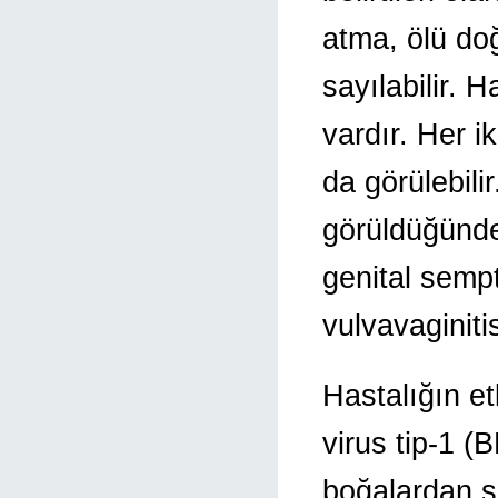
atma, ölü doğ
sayılabilir. 
vardır. Her ik
da görülebil
görüldüğünde 
genital semp
vulvavaginitis
Hastalığın e
virus tip-1 (
boğalardan s