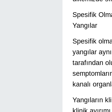
Spesifik Olm
Yangılar
Spesifik olm
yangılar aynı
tarafından o
semptomların
kanalı organl
Yangıların kl
klinik ayırım