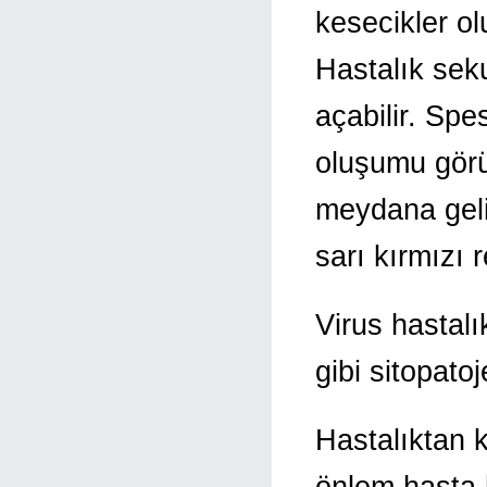
kesecikler olu
Hastalık sek
açabilir. Spe
oluşumu görül
meydana geli
sarı kırmızı
Virus hastalık
gibi sitopato
Hastalıktan 
önlem hasta h