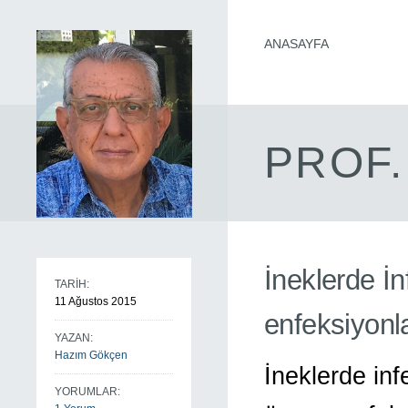
ANASAYFA
PROF.
İneklerde İ
TARİH:
11 Ağustos 2015
enfeksiyonla
YAZAN:
Hazım Gökçen
İneklerde inf
YORUMLAR: