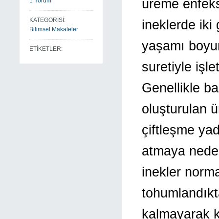
üreme enfeks
1 Yorum
KATEGORİSİ:
ineklerde ik
Bilimsel Makaleler
yaşamı boyun
ETİKETLER:
suretiyle işl
Genellikle ba
oluşturulan ü
çiftleşme ya
atmaya neden
inekler norma
tohumlandıkta
kalmayarak k