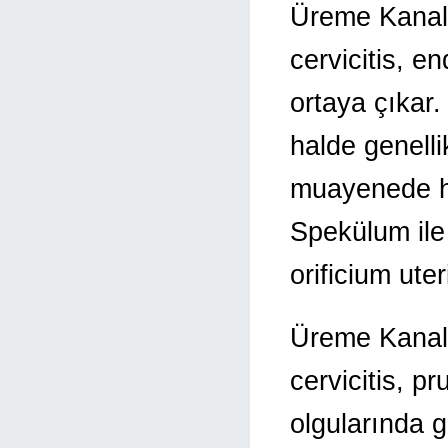
Üreme Kanalı
cervicitis, en
ortaya çıkar.
halde genell
muayenede he
Spekülum ile
orificium ute
Üreme Kanalı
cervicitis, pr
olgularında g