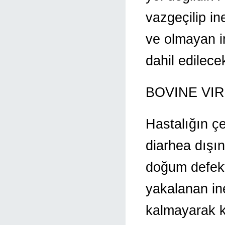
vazgeçilip in
ve olmayan in
dahil edilece
BOVINE VIR
Hastalığın çe
diarhea dışı
doğum defekti
yakalanan ine
kalmayarak kı