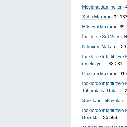
Mevlana’dan İnciler
- 
Saba Makamı
- 39.13
Hüseyni Makamı
- 35.
İneklerde Süt Verimi
Nihavent Makamı
- 33
İneklerde İnfertilite
enfeksiyo...
- 33.081
Hüzzam Makamı
- 31.
İneklerde İnfertilitey
Tohumlama Hatal...
- 
Şarkıların Hikayeleri
-
İneklerde İnfertilite
Bozukl...
- 25.508