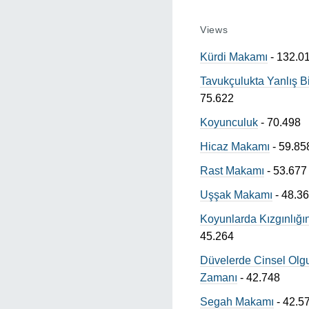
Views
Kürdi Makamı
- 132.0
Tavukçulukta Yanlış B
75.622
Koyunculuk
- 70.498
Hicaz Makamı
- 59.85
Rast Makamı
- 53.677
Uşşak Makamı
- 48.3
Koyunlarda Kızgınlığın
45.264
Düvelerde Cinsel Olg
Zamanı
- 42.748
Segah Makamı
- 42.5