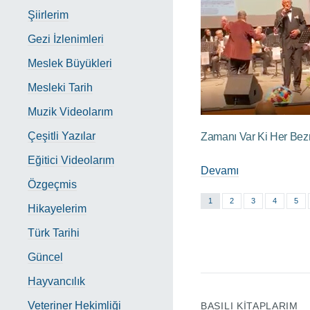
Şiirlerim
Gezi İzlenimleri
Meslek Büyükleri
Mesleki Tarih
Muzik Videolarım
Çeşitli Yazılar
Zamanı Var Ki Her Bez
Eğitici Videolarım
Devamı
Özgeçmis
1
2
3
4
5
Hikayelerim
Türk Tarihi
Güncel
Hayvancılık
Veteriner Hekimliği
BASILI KİTAPLARIM