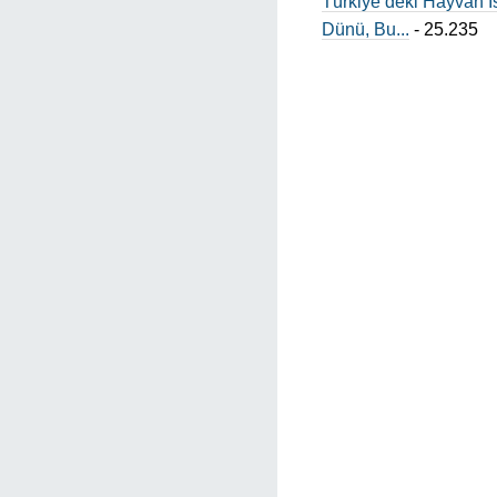
Türkiye’deki Hayvan I
Dünü, Bu...
- 25.235