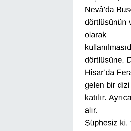
Nevâ’da Buse
dörtlüsünün v
olarak
kullanılması
dörtlüsüne, 
Hisar’da Fer
gelen bir diz
katılır. Ayrı
alır.
Şüphesiz ki,