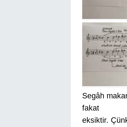
Segâh makamı 
fakat
eksiktir. Çün