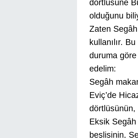
dörtlüsüne B
olduğunu bili
Zaten Segâh 
kullanılır. Bu
duruma göre 
edelim:
Segâh makamı
Eviç’de Hica
dörtlüsünün,
Eksik Segâh
beşlisinin, 