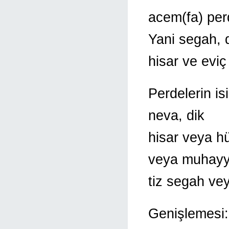
acem(fa) perd
Yani segah, 
hisar ve eviç
Perdelerin is
neva, dik
hisar veya h
veya muhayy
tiz segah vey
Genişlemesi: 