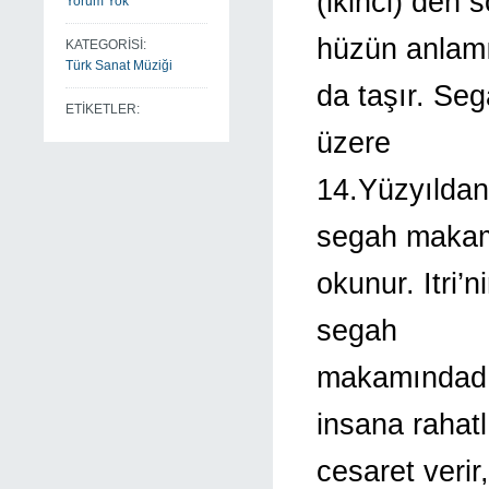
(ikinci) den 
Yorum Yok
hüzün anlam
KATEGORİSİ:
Türk Sanat Müziği
da taşır. Se
ETİKETLER:
üzere
14.Yüzyıldan
segah maka
okunur. Itri’
segah
makamındadır
insana rahatl
cesaret verir