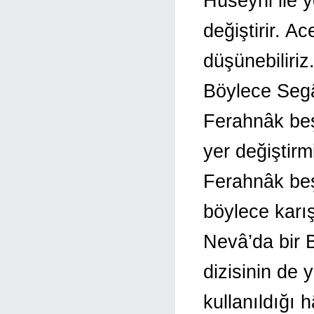
Hüseyni ile y
değiştirir. 
düşünebiliriz
Böylece Segâ
Ferahnâk beş
yer değiştirm
Ferahnâk beş
böylece karı
Nevâ’da bir 
dizisinin de 
kullanıldığı 