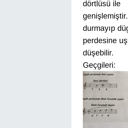
dörtlüsü ile
genişlemiştir
durmayıp dü
perdesine uşş
düşebilir.
Geçgileri: