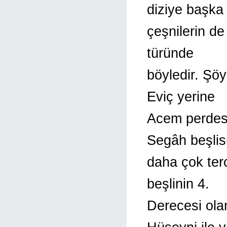
diziye başka
çeşnilerin de
türünde
böyledir. Şö
Eviç yerine
Acem perdesin
Segâh beşlis
daha çok terc
beşlinin 4.
Derecesi ola