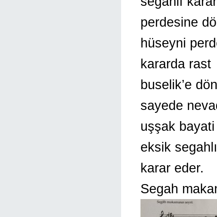
segahlı kara
perdesine dö
hüseyni perd
kararda rast
buselik’e dö
sayede neva
uşşak bayati
eksik segahl
karar eder.
Segah makamı