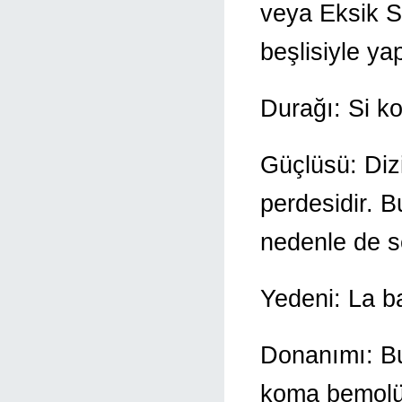
veya Eksik 
beşlisiyle yap
Durağı: Si k
Güçlüsü: Diz
perdesidir. B
nedenle de 
Yedeni: La ba
Donanımı: Bus
koma bemolü