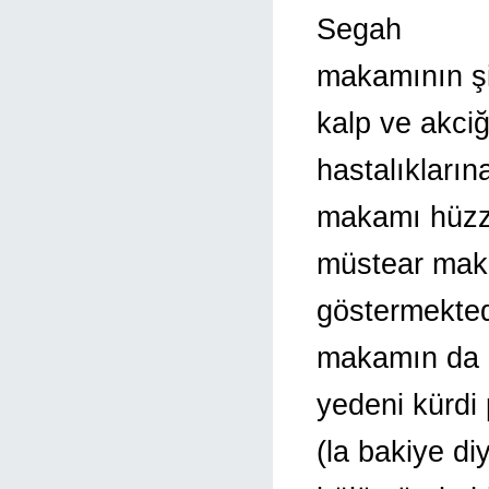
Segah
makamının şi
kalp ve akci
hastalıklarına
makamı hüz
müstear maka
göstermekted
makamın da d
yedeni kürdi
(la bakiye di