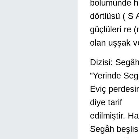
bölümünde h
dörtlüsü ( S
güçlüleri re 
olan uşşak v
Dizisi: Segâ
“Yerinde Seg
Eviç perdesi
diye tarif
edilmiştir. 
Segâh beşlis