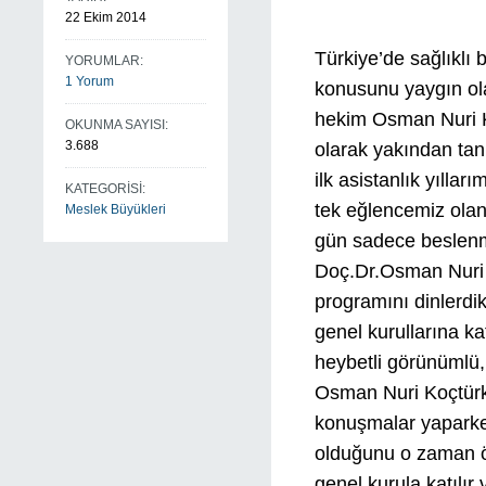
22 Ekim 2014
Türkiye’de sağlıklı
YORUMLAR:
1 Yorum
konusunu yaygın olar
hekim Osman Nuri K
OKUNMA SAYISI:
3.688
olarak yakından tan
ilk asistanlık yılla
KATEGORİSİ:
tek eğlencemiz ola
Meslek Büyükleri
gün sadece beslenm
Doç.Dr.Osman Nuri K
programını dinlerdik
genel kurullarına k
heybetli görünümlü,
Osman Nuri Koçtürk’
konuşmalar yaparke
olduğunu o zaman 
genel kurula katılır