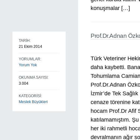
konuşmalar […]
Prof.Dr.Adnan Özk
TARİH:
21 Ekim 2014
Türk Veteriner Heki
YORUMLAR:
Yorum Yok
daha kaybetti. Ban
Tohumlama Camiamı
OKUNMA SAYISI:
3.004
Prof.Dr.Adnan Özkoc
İzmir’de Tek Sağlık 
KATEGORİSİ:
cenaze törenine kat
Meslek Büyükleri
hocam Prof.Dr Afif 
katılamamıştım. Şu
her iki rahmetli ho
devralmanın ağır s