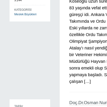
3.244
Köseoğlu uzun süren
83 yaşında vefat et
KATEGORİSİ:
güreşçi idi. Ankara 
Meslek Büyükleri
Takımında ve Ordu G
Eski yıllarda ne z
özellikle Ordu Tak
Olimpiyat Şampiyon
Atalay’ı nasıl yendi
bir Veteriner Hekimi
Müdürlüğü Hayvan H
sonra emekli olup S
yapmaya başladı. Se
çalışan […]
Doç.Dr.Osman Nuri
TARİH: