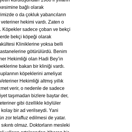
kesimine bağlı olarak
hrimizde o da çokluk yabancıların
 veteriner hekimi vardı. Zaten o
i. Köpekler sadece çoban ve bekçi
lerde bekçi köpeği olarak
ültesi Kliniklerine yoksa belli
Hastanelerine götürülürdü. Benim
ner Hekimliği olan Hadi Bey’in
lerine bakan bir kliniği vardı.
uplarının köpeklerini ameliyat
Veteriner Hekimliği altmış yıllık
zmet verir, o nedenle de sadece
 niyet taşımadan bizlere baytar der,
riner gibi özellikle köylüler
 kolay bir ad verilseydi. Yani
 zor telaffuz edilmesi de yatar.
sıkıntı olmaz. Doktorların mesleki