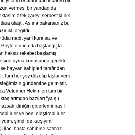
i yılların ortalarından itibaren bir
ezun vermesi bir yandan da
ktaşımız tek çareyi serbest klinik
tlara ulaştı. Aslına bakarsanız bu
rlıklı değildi.
hüdai nabit yani kuralsız ve
. Böyle olunca da başlangıçta
an haksız rekabet başlamış,
rifesine uyma konusunda gerekli
 ise hayvan sahipleri tarafından
.Tam her şey düzelip taşlar yerli
sleğimizin gündemine gelmiştir.
nca Veteriner Hekimleri tam bir
taşlarımdan bazıları “ya şu
zsak kliniğin giderlerini nasıl
ilirler ve beni eleştirebilirler.
ıydım, şimdi de karşıyım.
ı ilacı hasta sahibine satmaz.