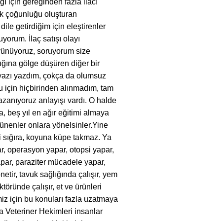
ı için gereğinden fazla ilacı
ük çoğunluğu oluşturan
le getirdiğim için eleştirenler
orum. İlaç satışı olayı
vünüyoruz, soruyorum size
ığına gölge düşüren diğer bir
yazı yazdım, çokça da olumsuz
ğu için hiçbirinden alınmadım, tam
kazanıyoruz anlayışı vardı. O halde
 beş yıl en ağır eğitimi almaya
şünenler onlara yönelsinler.Yine
i sığıra, koyuna küpe takmaz. Ya
r, operasyon yapar, otopsi yapar,
apar, paraziter mücadele yapar,
önetir, tavuk sağlığında çalışır, yem
töründe çalışır, et ve ürünleri
miz için bu konuları fazla uzatmaya
 Veteriner Hekimleri insanlar