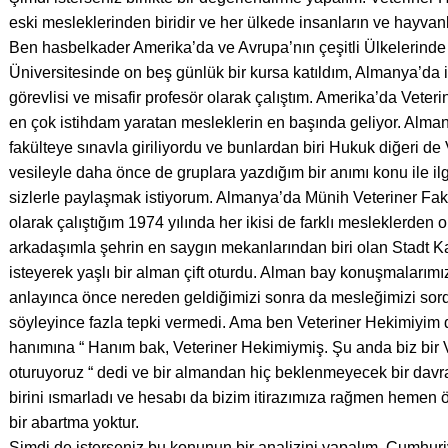
eski mesleklerinden biridir ve her ülkede insanların ve hayvan
Ben hasbelkader Amerika’da ve Avrupa’nın çeşitli Ülkelerin
Üniversitesinde on beş günlük bir kursa katıldım, Almanya’da 
görevlisi ve misafir profesör olarak çalıştım. Amerika’da Vete
en çok istihdam yaratan mesleklerin en başında geliyor. Alm
fakülteye sınavla giriliyordu ve bunlardan biri Hukuk diğeri de 
vesileyle daha önce de gruplara yazdığım bir anımı konu ile il
sizlerle paylaşmak istiyorum. Almanya’da Münih Veteriner Fak
olarak çalıştığım 1974 yılında her ikisi de farklı mesleklerden olan
arkadaşımla şehrin en saygın mekanlarından biri olan Stadt K
isteyerek yaşlı bir alman çift oturdu. Alman bay konuşmalar
anlayınca önce nereden geldiğimizi sonra da mesleğimizi sord
söyleyince fazla tepki vermedi. Ama ben Veteriner Hekimiyim d
hanımına “ Hanım bak, Veteriner Hekimiymiş. Şu anda biz bir 
oturuyoruz “ dedi ve bir almandan hiç beklenmeyecek bir davra
birini ısmarladı ve hesabı da bizim itirazımıza rağmen hemen 
bir abartma yoktur.
Şimdi de isterseniz bu konunun bir analizini yapalım. Cumhuriy