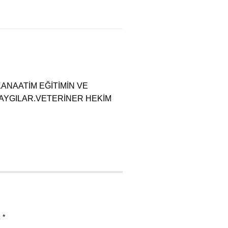
NİM KANAATİM EĞİTİMİN VE
SAYGILAR.VETERİNER HEKİM
 *