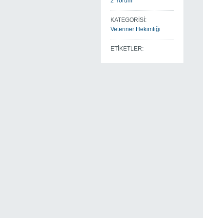
2 Yorum
KATEGORİSİ:
Veteriner Hekimliği
ETİKETLER: