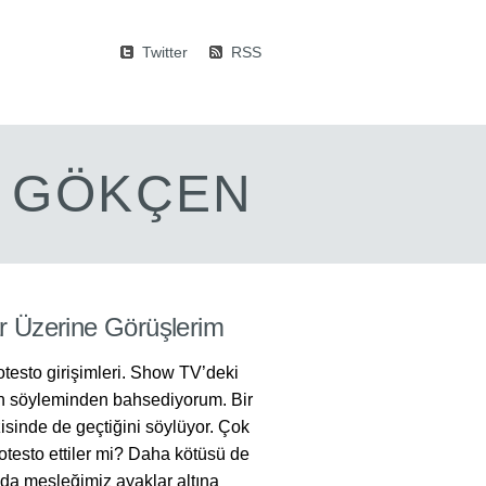
Twitter
RSS
M GÖKÇEN
ar Üzerine Görüşlerim
otesto girişimleri. Show TV’deki
an söyleminden bahsediyorum. Bir
sinde de geçtiğini söylüyor. Çok
testo ettiler mi? Daha kötüsü de
da mesleğimiz ayaklar altına