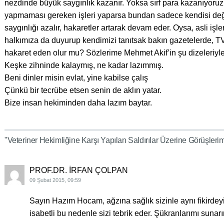
nezdinde büyük saygınlık kazanır. Yoksa sırf para kazanıyoruz
yapmaması gereken işleri yaparsa bundan sadece kendisi deği
saygınlığı azalır, hakaretler artarak devam eder. Oysa, asli iş
halkımıza da duyurup kendimizi tanıtsak bakın gazetelerde, 
hakaret eden olur mu? Sözlerime Mehmet Akif’in şu dizeleriyl
Keşke zihninde kalaymış, ne kadar lazımmış.
Beni dinler misin evlat, yine kabilse çalış
Çünkü bir tecrübe etsen senin de aklın yatar.
Bize insan hekiminden daha lazım baytar.
"Veteriner Hekimliğine Karşı Yapılan Saldırılar Üzerine Görüşleri
PROF.DR. İRFAN ÇOLPAN
09 Şubat 2015, 09:59
Sayın Hazım Hocam, ağzına sağlık sizinle aynı fikirdeyi
isabetli bu nedenle sizi tebrik eder. Şükranlarımı sunar