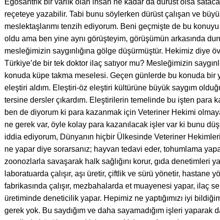
Egosantrik bir varlık olan insan ne kadar da dürüst olsa satacağ
reçeteye yazabilir. Tabi bunu söylerken dürüst çalışan ve büy
meslektaşlarımı tenzih ediyorum. Beni geçmişte de bu konuyu di
oldu ama ben yine aynı görüşteyim, görüşümün arkasında duruy
mesleğimizin saygınlığına gölge düşürmüştür. Hekimiz diye ö
Türkiye’de bir tek doktor ilaç satıyor mu? Mesleğimizin saygınl
konuda küpe takma meselesi. Geçen günlerde bu konuda bir 
eleştiri aldım. Eleştiri-öz eleştiri kültürüne büyük saygım oldu
tersine dersler çıkardım. Eleştirilerin temelinde bu işten para 
ben de diyorum ki para kazanmak için Veteriner Hekimi olmaya,
ne gerek var, öyle kolay para kazanılacak işler var ki bunu dü
iddia ediyorum, Dünyanın hiçbir Ülkesinde Veteriner Hekimler
ne yapar diye sorarsanız; hayvan tedavi eder, tohumlama yapa
zoonozlarla savaşarak halk sağlığını korur, gıda denetimleri y
laboratuarda çalışır, aşı üretir, çiftlik ve sürü yönetir, hastane y
fabrikasında çalışır, mezbahalarda et muayenesi yapar, ilaç sek
üretiminde deneticilik yapar. Hepimiz ne yaptığımızı iyi bildiği
gerek yok. Bu saydığım ve daha sayamadığım işleri yaparak da