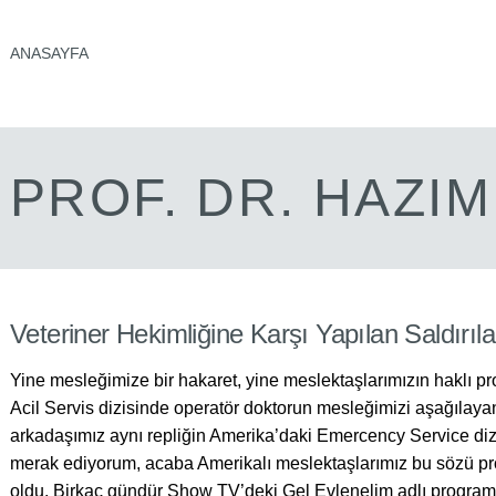
ANASAYFA
PROF. DR. HAZI
Veteriner Hekimliğine Karşı Yapılan Saldırıl
Yine mesleğimize bir hakaret, yine meslektaşlarımızın haklı pr
Acil Servis dizisinde operatör doktorun mesleğimizi aşağılay
arkadaşımız aynı repliğin Amerika’daki Emercency Service dizi
merak ediyorum, acaba Amerikalı meslektaşlarımız bu sözü pro
oldu. Birkaç gündür Show TV’deki Gel Evlenelim adlı program