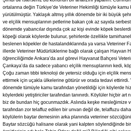
ortalarına değin Türkiye’de Veteriner Hekimliği tümüyle kamu 
yürütülmüştür. Yaklaşık altmış yıllık dönemde bir iki büyük şe
ve elçilik mensuplarının petlerine bakan çok az sayıda serbest
dönemde yabancılar dışında çok az kişi evinde köpek beslerd
köpeği olarak köylerde bulunur, şehirlerde özellikle tamirhane
beslenen köpekler de hastalandıklarında ya varsa Veteriner Fak
illerde Veteriner Müdürlüklerine bağlı olarak çalışan Hayvan 
öğrenciliğimde Ankara’da asıl görevi Hayvanat Bahçesi Veteri
Çankaya’da da sadece yabancı elçilik mensuplarının kedi, köpek
Çoğu zaman tıbbi teknoloji de yetersiz olduğu için elçilik mens
ettirmek için uçakla ülkelerine götürür ve orada tedavi ettirirdi. 
dönemde tümüyle kamu tarafından yönetildiği için köylerde hi
köylerdeki yetiştiriciler tarafından tanınırdı. Köylüler hiçbir art
biz de bundan hiç gocunmazdık. Aslında keşke mesleğimize vete
tarafından zor telaffuz edilen bir unvan değil de, telaffuzu daha
köylülerin baytar demesinin arka planında veteriner sözcüğünün
Baytar sözcüğü halisane olarak yani kalpten söylendiğinde bir 