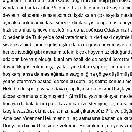
örgütlerinin adı hala Tabip Odası değil mi? Bilindiği gibi seksenl
yandan ard arda açılan Veteriner Fakültelerinin çok sayıda m
devletin istihdamı kısması sonucu işsiz kalan çok sayıda mesle
açmakta buldular ve kısa sürede klinik sayısı olağan üstü boyu
hızlı ve ani gelişmeye mesleğimiz daha doğrusu Odalarımız hazı
O nedenle de Türkiye’de özel veteriner klinikleri eski deyimle 
sistemsiz bir biçimde gelişmişler daha doğrusu büyümüşlerdir
herkes istediği gibi davranmış, klinik çok hayvan az olduğund
odaların koymuş olduğu kurallara özellikle de asgari ücret ta
duyarlılık gösterilmemiş, fiyatlar iyice taban yapmış, bu durum
hoş karşılansa da mesleğimizin saygınlığına gölge düşürmüştür
yerine oturmaya başladı derken bu defa ilaç satma konusu me
Hele bir de spot piyasa ortaya çıkıp fiyatlarda rekabet başlayı
tüccar konumuna düşmüşlerdir. Şimdi bu yazımı okuyan meslek
hocaya da bak, bizim para kazanmamızı istemiyor, ilaç da satma
karşılayacağız, ekmek paramızı nasıl çıkaracağız ? “diye düşüneb
Ama ben Veteriner Hekimlerinin ilaç satmasına baştan da karş
Dünyanın hiçbir Ülkesinde Veteriner Hekimleri reçeteye yazdığ