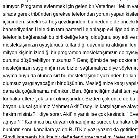
alınıyor. Programa evlenmek için gelen bir Veteriner Hekim var
sırada gerek tribünden gerekse telefondan yorum yapan kişiler
içtiğinden, sürekli sarhoş gezdiğinden, bu nedenle de önceki 
bahsediyorlar. Hele dün tam partneri ile anlaşıp evliliğe adım 
telefonla bağlanarak bu birlikteliğe karşı olduğunu söyledi v
meslektaşımızın uyuşturucu kullandığı duyumunu aldığını ileri
milyon kişinin izlediği bir programda meslektaşımızın dolayıs
durumu düşünebiliyor musunuz ? Gençliğimizde hep doktorların
mesleğimizin saygınlığını ise bizler sağlamalıyız diye söylenir
yayma huyu da olunca sırf bu meslektaşımız yüzünden halkın t
olumsuz yargılayacağını bir düşünün. Mesleğimize karşı yapıl
daha da çoğaltmamız mümkün. Ben, öğrenciliğim dahil tam ya
tür hakaretlere çok tanık olmuşumdur. Bizden çok önce de bu tip
bayan, ulusal şairimiz Mehmet Akif Ersoy ile karşılaşır ve alaycı b
hekim misiniz? “ diye sorar. Akif’in yanıtı ise çok kesindir. “ Ev
ağrıyor? “ Kanımca biz duyarlı olmadığımız sürece bu hakaret
bunların sonu kanallara ya da RÜTK’e yazı yazmakla getirile
Şimdi isterseniz birlikte bir değerlendirme yapalım. Veteriner