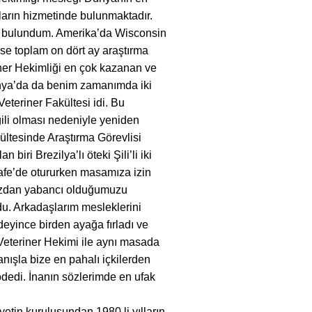
ların hizmetinde bulunmaktadır.
de bulundum. Amerika’da Wisconsin
ise toplam on dört ay araştırma
riner Hekimliği en çok kazanan ve
anya’da da benim zamanımda iki
Veteriner Fakültesi idi. Bu
gili olması nedeniyle yeniden
ültesinde Araştırma Görevlisi
 biri Brezilya’lı öteki Şili’li iki
afe’de otururken masamıza izin
ımızdan yabancı olduğumuzu
u. Arkadaşlarım mesleklerini
eyince birden ayağa fırladı ve
Veteriner Hekimi ile aynı masada
nışla bize en pahalı içkilerden
ödedi. İnanın sözlerimde en ufak
etin kuruluşundan 1980 li yılların