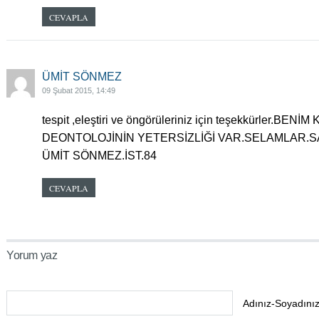
CEVAPLA
ÜMİT SÖNMEZ
09 Şubat 2015, 14:49
tespit ,eleştiri ve öngörüleriniz için teşekkürler.BE
DEONTOLOJİNİN YETERSİZLİĞİ VAR.SELAMLAR.
ÜMİT SÖNMEZ.İST.84
CEVAPLA
Yorum yaz
Adınız-Soyadınız