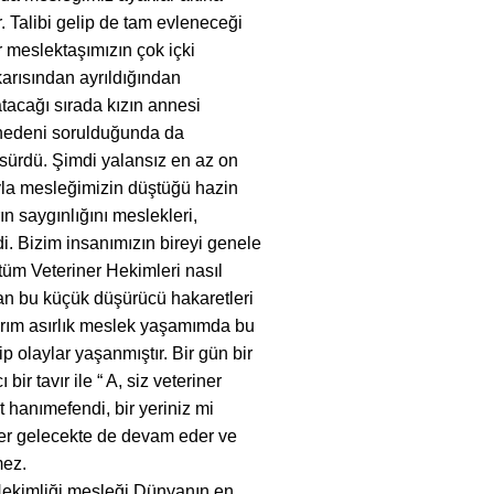
. Talibi gelip de tam evleneceği
 meslektaşımızın çok içki
karısından ayrıldığından
atacağı sırada kızın annesi
e nedeni sorulduğunda da
 sürdü. Şimdi yalansız en az on
ıyla mesleğimizin düştüğü hazin
 saygınlığını meslekleri,
di. Bizim insanımızın bireyi genele
üm Veteriner Hekimleri nasıl
an bu küçük düşürücü hakaretleri
rım asırlık meslek yaşamımda bu
 olaylar yaşanmıştır. Bir gün bir
ir tavır ile “ A, siz veteriner
et hanımefendi, bir yeriniz mi
ler gelecekte de devam eder ve
mez.
 Hekimliği mesleği Dünyanın en