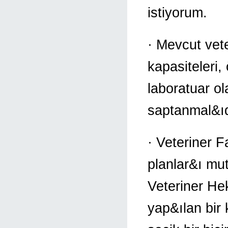
istiyorum.
· Mevcut vete
kapasiteleri,
laboratuar ol
saptanmal&ıd
· Veteriner F
planlar&ı mu
Veteriner He
yap&ılan bir