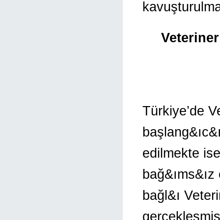
kavuşturulma
Veterine
Türkiye’de Ve
başlang&ıc&ı
edilmekte is
bağ&ıms&ız e
bağl&ı Veteri
gerçekleşmişt