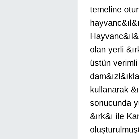
temeline otu
hayvanc&ıl&ı
Hayvanc&ıl&ı
olan yerli &ı
üstün verimli
dam&ızl&ıkla
kullanarak &
sonucunda yü
&ırk&ı ile K
oluşturulmuş