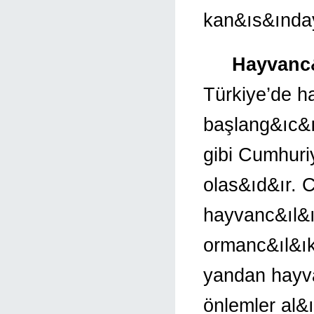
kan&ıs&ında
Hayvanc&
Türkiye’de h
başlang&ıc&ı
gibi Cumhuriy
olas&ıd&ır. 
hayvanc&ıl&ı
ormanc&ıl&ık 
yandan hayva
önlemler al&