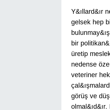
Y&ıllard&ır 
gelsek hep b
bulunmay&ış
bir politikan
üretip mesle
nedense özen
veteriner hek
çal&ışmalard
görüş ve düş
olmal&ıd&ır.