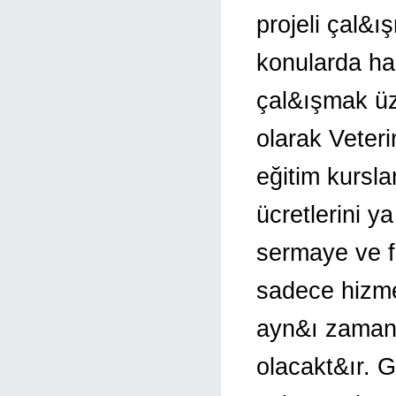
projeli çal&ı
konularda ha
çal&ışmak üze
olarak Veter
eğitim kursl
ücretlerini y
sermaye ve f
sadece hizmet
ayn&ı zamand
olacakt&ır. G