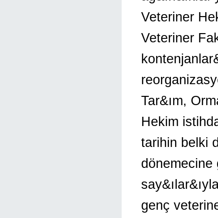
Veteriner Hek
Veteriner Fak
kontenjanlar
reorganizasy
Tar&ım, Orma
Hekim istih
tarihin belki
dönemecine g
say&ılar&ıyl
genç veterin