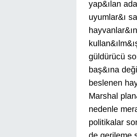
yap&ılan ada
uyumlar&ı sa
hayvanlar&ın
kullan&ılm&ı
güldürücü son
baş&ına değin
beslenen hay
Marshal plan&
nedenle mera
politikalar s
de gerileme 