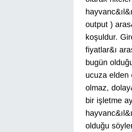
hayvanc&ıl&ıkt
output ) ara
koşuldur. Gir
fiyatlar&ı a
bugün olduğu 
ucuza elden 
olmaz, dolay
bir işletme 
hayvanc&ıl&ığ
olduğu söyle