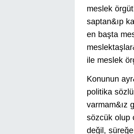
meslek örgütl
saptan&ıp ka
en başta mesl
meslektaşlar&
ile meslek ör
Konunun ayr
politika sözl
varmam&ız ge
sözcük olup 
değil, süreğe