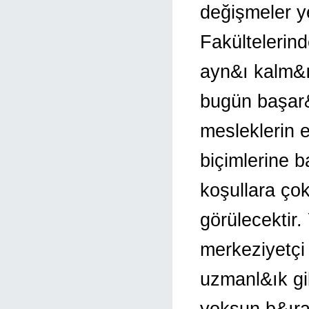
değişmeler y
Fakültelerin
ayn&ı kalm&ı
bugün başar&ı
mesleklerin 
biçimlerine 
koşullara ço
görülecekti
merkeziyetçi 
uzmanl&ık gib
yoksun b&ıra