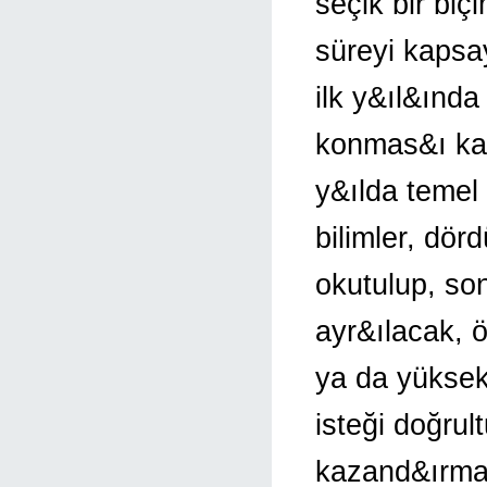
seçik bir biç
süreyi kapsa
ilk y&ıl&ında
konmas&ı kan
y&ılda temel 
bilimler, dörd
okutulup, so
ayr&ılacak, ö
ya da yüksek
isteği doğrul
kazand&ırma 