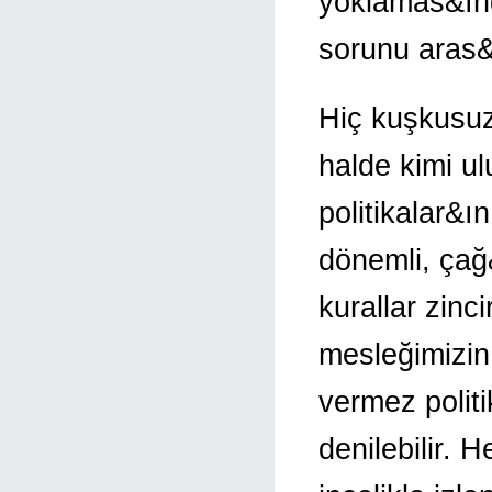
yoklamas&ın
sorunu aras&
Hiç kuşkusu
halde kimi ul
politikalar&ı
dönemli, çağ
kurallar zinc
mesleğimizi
vermez polit
denilebilir. 