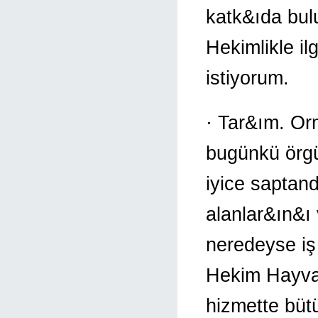
katk&ıda bul
Hekimlikle il
istiyorum.
· Tar&ım. Or
bugünkü örgü
iyice saptan
alanlar&ın&ı 
neredeyse iş 
Hekim Hayvan 
hizmette bütü