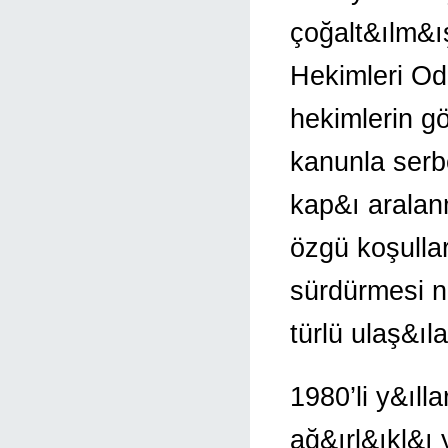
çoğalt&ılm&ı
Hekimleri Od
hekimlerin gö
kanunla serbe
kap&ı arala
özgü koşulla
sürdürmesi n
türlü ulaş&ı
1980’li y&ıl
ağ&ırl&ıkl&ı