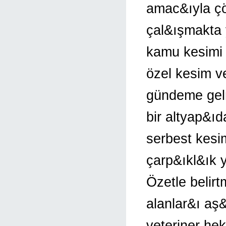
amac&ıyla ç
çal&ışmakta 
kamu kesimi 
özel kesim v
gündeme gelm
bir altyap&ı
serbest kesim
çarp&ıkl&ık 
Özetle belir
alanlar&ı aş
veteriner hek