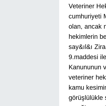
Veteriner Hek
cumhuriyeti M
olan, ancak 
hekimlerin be
say&ıl&ı Zir
9.maddesi il
Kanununun ve 
veteriner he
kamu kesimin
görüşlülükle