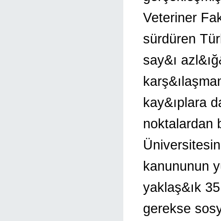
Veteriner Fak
sürdüren Türk
say&ı azl&ığ&
karş&ılaşma
kay&ıplara d
noktalardan b
Üniversitesi
kanununun yü
yaklaş&ık 35
gerekse sos