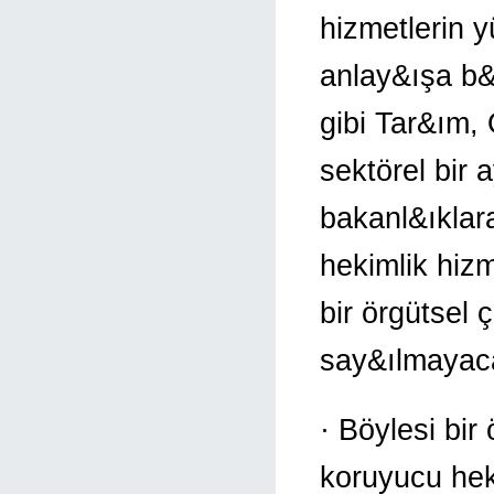
hizmetlerin 
anlay&ışa b&
gibi Tar&ım,
sektörel bir
bakanl&ıklar
hekimlik hizm
bir örgütsel
say&ılmayaca
· Böylesi bir
koruyucu hek