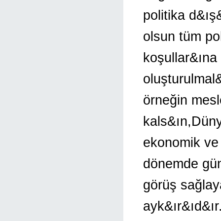
politika d&ış
olsun tüm pol
koşullar&ına
oluşturulmal
örneğin mesle
kals&ın,Düny
ekonomik ve 
dönemde günc
görüş sağlay
ayk&ır&ıd&ır