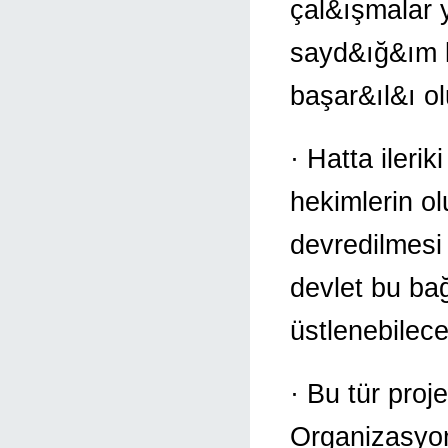
çal&ışmalar 
sayd&ığ&ım ko
başar&ıl&ı o
· Hatta ilerik
hekimlerin o
devredilmesi 
devlet bu ba
üstlenebilecek
· Bu tür proj
Organizasyon