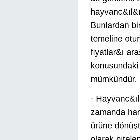
hayvanc&ıl&ı
Bunlardan bi
temeline otur
fiyatlar&ı ar
konusundaki 
mümkündür.
· Hayvanc&ıl
zamanda ham
ürüne dönüşt
olarak nitelen