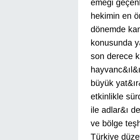
emeği geçenl
hekimin en ön
dönemde kam
konusunda ya
son derece k&
hayvanc&ıl&ığ
büyük yat&ır&
etkinlikle sü
ile adlar&ı d
ve bölge teşh
Türkiye düze