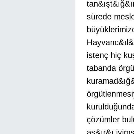
tan&ışt&ığ&ı
sürede mesle
büyüklerimiz
Hayvanc&ıl&ı
istenç hiç ku
tabanda örgü
kuramad&ığ&ı
örgütlenmesi
kurulduğunda
çözümler bul
aş&ır&ı iyim