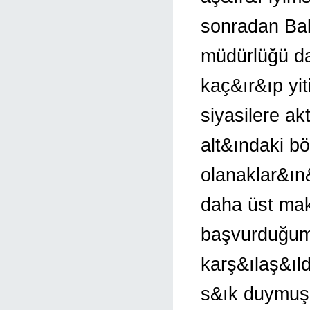
sonradan Bak
müdürlüğü da
kaç&ır&ıp yi
siyasilere a
alt&ındaki b
olanaklar&ın&
daha üst ma
başvurduğumu
karş&ılaş&ıl
s&ık duymuş