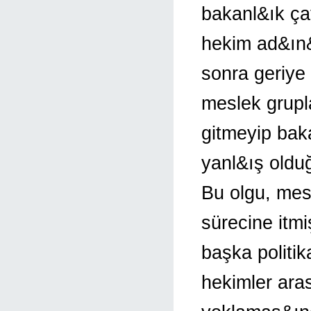
bakanl&ık ça
hekim ad&ın&
sonra geriy
meslek grupl
gitmeyip bak
yanl&ış oldu
Bu olgu, mes
sürecine itm
başka politik
hekimler ara