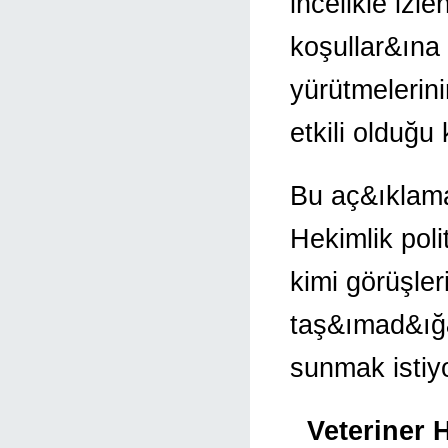
incelikle izl
koşullar&ına 
yürütmelerin
etkili olduğu
Bu aç&ıklama
Hekimlik pol
kimi görüşler
taş&ımad&ığ&
sunmak istiy
Veteriner 