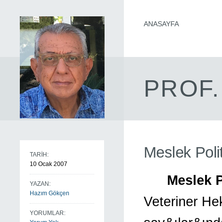
ANASAYFA
PROF.
Meslek Poli
TARİH:
10 Ocak 2007
Meslek P
YAZAN:
Hazım Gökçen
Veteriner He
YORUMLAR: