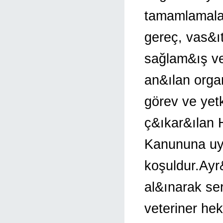
tamamlamalar&
gereç, vas&ıt
sağlam&ış ve
an&ılan orga
görev ve yetk
ç&ıkar&ılan 
Kanununa uy
koşuldur.Ayr
al&ınarak ser
veteriner hek