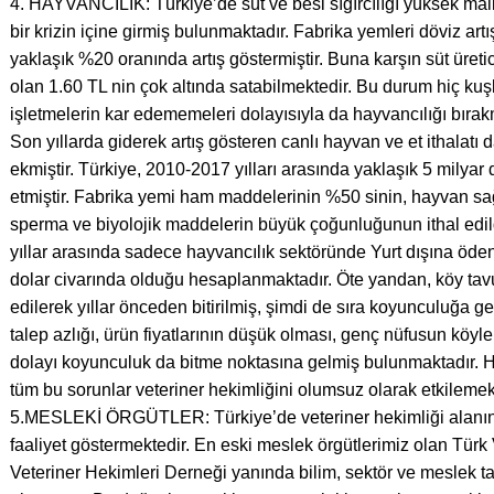
4. HAYVANCILIK: Türkiye’de süt ve besi sığırcılığı yüksek mali
bir krizin içine girmiş bulunmaktadır. Fabrika yemleri döviz artı
yaklaşık %20 oranında artış göstermiştir. Buna karşın süt üreticil
olan 1.60 TL nin çok altında satabilmektedir. Bu durum hiç ku
işletmelerin kar edememeleri dolayısıyla da hayvancılığı bıra
Son yıllarda giderek artış gösteren canlı hayvan ve et ithalatı 
ekmiştir. Türkiye, 2010-2017 yılları arasında yaklaşık 5 milyar d
etmiştir. Fabrika yemi ham maddelerinin %50 sinin, hayvan sağl
sperma ve biyolojik maddelerin büyük çoğunluğunun ithal edil
yıllar arasında sadece hayvancılık sektöründe Yurt dışına öden
dolar civarında olduğu hesaplanmaktadır. Öte yandan, köy ta
edilerek yıllar önceden bitirilmiş, şimdi de sıra koyunculuğa ge
talep azlığı, ürün fiyatlarının düşük olması, genç nüfusun köyl
dolayı koyunculuk da bitme noktasına gelmiş bulunmaktadır. 
tüm bu sorunlar veteriner hekimliğini olumsuz olarak etkilemek
5.MESLEKİ ÖRGÜTLER: Türkiye’de veteriner hekimliği alanın
faaliyet göstermektedir. En eski meslek örgütlerimiz olan Türk 
Veteriner Hekimleri Derneği yanında bilim, sektör ve meslek tab