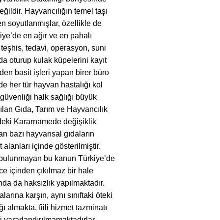
ğildir. Hayvancılığın temel taşı
n soyutlanmışlar, özellikle de
iye’de en ağır ve en pahalı
 teşhis, tedavi, operasyon, suni
da oturup kulak küpelerini kayıt
den basit işleri yapan birer büro
 her tür hayvan hastalığı kol
güvenliği halk sağlığı büyük
ılan Gıda, Tarım ve Hayvancılık
deki Kararnamede değişiklik
an bazı hayvansal gıdaların
 alanları içinde gösterilmiştir.
 bulunmayan bu kanun Türkiye’de
ce içinden çıkılmaz bir hale
nda da haksızlık yapılmaktadır.
arına karşın, aynı sınıftaki öteki
 almakta, fiili hizmet tazminatı
i yararlandırılmamaktadırlar.