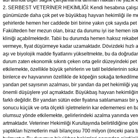
2. SERBEST VETERİNER HEKİMLİĞİ: Kendi hesabına çalışan s
günümüzde daha çok pet ve büyükbaş hayvan hekimliği ile me
şehirlerde hemen her caddede biri birine yakın çok sayıda pe
Fakülteden her mezun olan, biraz da durumu iyi ise hemen iste
kliniği açabilmektedir. Tabii bu durumda hemen haksız rekab
vermeye, fiyat düşürmeye kadar uzamaktadır. Dövizdeki hızlı art
aşı ve biyolojik madde fiyatlarını yükseltmekte, bu da doğruda
durum zaten ekonomik sıkıntı çeken orta gelir düzeyindeki pet
etkilemekte, özellikle büyük şehirlerin ve tatil beldelerinin so
binlerce ev hayvanının özellikle de köpeğin sokağa terkedilme
yandan pet sayısının azalması, bir yandan da pet hekimliği yapa
önemli düşüşlere yol açmaktadır. Büyükbaş hayvan hekimliği
farklı değildir. Bir yandan sütün eder fiyatına satılamaması bir
sonucu küçük ve orta ölçekli işletmelerin kar edememesi en b
olumsuz yönde etkilemekte, gelirlerindeki azalma yanında vere
artmaktadır. Veteriner Hekimliği Kurultayında belirtildiğine g
yaptıkları hizmetlerin mali bilançosu 700 milyon (önceki para bir