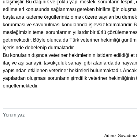
ulaşmıştır. Bu dağınık ve çoklu yapı mesleki sorunların tespi
edilmeleri konusunda sağlanması gereken birlikteliğin oluşmas
başta ana kademe örgütlerimiz olmak üzere sayılan bu dernekl
korunması ve savunulması konularında işlevsiz kalmalarıdır.
mesleğimizin temel sorunlarının yıllardır bir türlü çözülemem
getirmektedir. Böyle olunca da Türk veteriner hekimliği günüm
içerisinde debelenip durmaktadır.
Bu konuların dışında veteriner hekimlerinin istidam edildiği et
ilaç ve aşı sanayii, tavukçuluk sanayi gibi alanlarda da hayv
yapısından etkilenen veteriner hekimleri bulunmaktadır. Ancak,
yapılardan oluşması sorunların şimdilik veteriner hekimliğinin
engellemektedir.
Yorum yaz
Adınız-Soyadınız