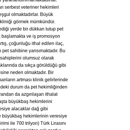
erbest veteriner hekimleri
şgul olmaktadırlar. Büyük
t kliniği görmek mümkündür.
diği yerde bir dükkan tutup pet
et başlamakta ve iş promosyon
ış, çoğunluğu ithal edilen ilaç,
n pet sahibine yansımaktadır. Bu
 sahiplerini olumsuz olarak
kaklarında da sıkça görüldüğü gibi
sine neden olmaktadır. Bir
nların artması klinik gelirlerinde
ndeki durum da pet hekimliğinden
 yandan da azgınlaşan ithalat
aşta büyükbaş hekimlerini
siye alacaklar dağ gibi
öre büyükbaş hekimlerinin veresiye
imi ile 700 trilyon) Türk Lirasını