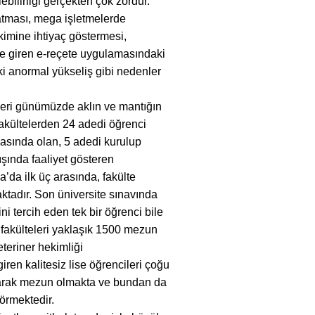
ilirliği gerçekten çok zordur.
l atması, mega işletmelerde
kimine ihtiyaç göstermesi,
lüğe giren e-reçete uygulamasındaki
aki anormal yükseliş gibi nedenler
eri günümüzde aklın ve mantığın
fakültelerden 24 adedi öğrenci
asında olan, 5 adedi kurulup
şında faaliyet gösteren
ya’da ilk üç arasında, fakülte
ktadır. Son üniversite sınavında
ni tercih eden tek bir öğrenci bile
 fakülteleri yaklaşık 1500 mezun
teriner hekimliği
iren kalitesiz lise öğrencileri çoğu
i olarak mezun olmakta ve bundan da
görmektedir.