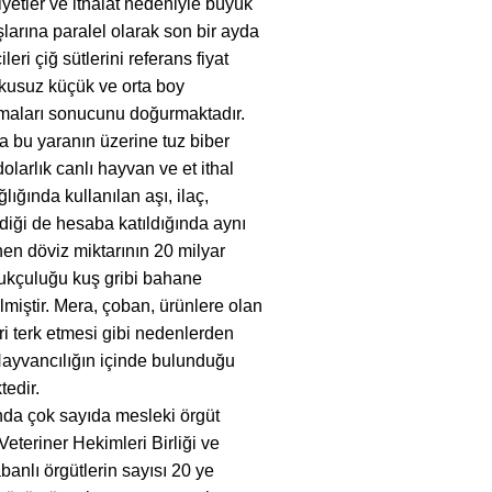
yetler ve ithalat nedeniyle büyük
şlarına paralel olarak son bir ayda
eri çiğ sütlerini referans fiyat
şkusuz küçük ve orta boy
kmaları sonucunu doğurmaktadır.
da bu yaranın üzerine tuz biber
olarlık canlı hayvan ve et ithal
ığında kullanılan aşı, ilaç,
diği de hesaba katıldığında aynı
en döviz miktarının 20 milyar
vukçuluğu kuş gribi bahane
lmiştir. Mera, çoban, ürünlere olan
eri terk etmesi gibi nedenlerden
Hayvancılığın içinde bulunduğu
tedir.
da çok sayıda mesleki örgüt
Veteriner Hekimleri Birliği ve
anlı örgütlerin sayısı 20 ye