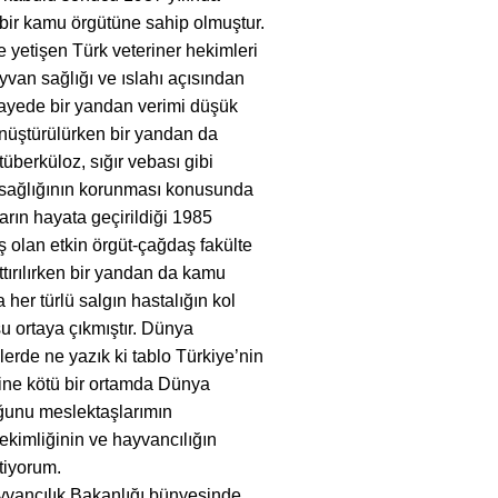
n bir kamu örgütüne sahip olmuştur.
 yetişen Türk veteriner hekimleri
van sağlığı ve ıslahı açısından
 sayede bir yandan verimi düşük
 dönüştürülürken bir yandan da
überküloz, sığır vebası gibi
n sağlığının korunması konusunda
aların hayata geçirildiği 1985
ş olan etkin örgüt-çağdaş fakülte
rttırılırken bir yandan da kamu
her türlü salgın hastalığın kol
u ortaya çıkmıştır. Dünya
rde ne yazık ki tablo Türkiye’nin
sine kötü bir ortamda Dünya
ğunu meslektaşlarımın
kimliğinin ve hayvancılığın
tiyorum.
ancılık Bakanlığı bünyesinde