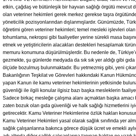
etkin, çağdaş ve bütünleşik bir hayvan sağlığı örgütü mevcut de
olan veteriner hekimleri gerek merkez gerekse taşra örgütünde
yöneticilik pozisyonlarından dışlanmışlardır. Günümüzde, Türk
öğretimi gören veteriner hekimleri; temel mesleki işlevleri olan
tohumlama, nekropsi gibi faaliyetler yerine sürekli masa başın
etmek ve yetiştiricilerin alacakları destekleri hesaplamak türün
memuru konumuna düşürülmüşlerdir. Bu nedenle de, Türkiye’de
gezmekte, şu günlerde medyada da sık sık yer aldığı gibi gıda 
ölçüde bozulmuş bulunmaktadır. Bu yetmezmiş gibi, yeni çıkar
Bakanlığının Teşkilat ve Görevleri hakkındaki Kanun Hükmün
yapan Kanun ile kamu veteriner hekimlerinin yetkisinde bulun
güvenliği ile ilgili konular ilgisiz bazı başka mesleklerin faaliyet
Sadece birkaç mesleğe çalışma alanı açmaktan başka amacı
zaten bozuk olan gıda güvenliği ve halk sağlığı hizmetlerini iyi
getirecektir. Kamu Veteriner Hekimlerine özlük hakları konusu
Kamu Veteriner Hekimleri yasal olarak sağlık sınıfında yer almal
sağlık çalışanlarına bakınca görece düşük ücret ve emekli aylığı
adı altında diğer sağlık çalışanlarına tanınan haktan ne yazık k