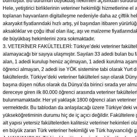
bulmuştur. Bu durumun büyükbaş hekimleri açısından sürdürüleb
Hele, yetiştirici birliklerinin veteriner hekimliği hizmetlerine e
toplanan hayvanların digitalleşme nedeniyle daha az çiftlik he
akaryakıt fiyatlarındaki hızlı artış, yıl başından itibaren yürür
aksaklıklar ve çoğu ithal olan ilaç, aşı ve malzeme fiyatlarınd
de büyükbaş hekimlerini zora sokmaktadır.
3. VETERİNER FAKÜLTELERİ: Türkiye’deki veteriner fakültel
alamayacağı bir sayıya ulaşmıştır. Sayıları 33 adedi bulan bu 
alan, 1 adedi kurulup henüz açılmayan, 1 adedi kurulma aşam
öğrenci almayan, 2 adedi ise YÖK sistemine tabi olarak Yurt dı
fakültelerdir. Türkiye’deki veteriner fakülteleri sayı olarak Dün
başına düşen nüfus olarak da Dünya’da birinci sırada yer alma
dereceye giren ilk 80.000 öğrenci arasında veteriner fakülteleri
bulunmamaktadır. Her yıl yaklaşık 1800 öğrenci alan veteriner
vermektedir. Bu tablodan da anlaşılacağı üzere Türkiye’deki ve
yükseköğretiminin durumu hiç de iç açıcı değildir. Fakültelere g
alt yapısı yetersiz fakültelerden kalitesiz veteriner hekimler
en büyük zararı Türk veteriner hekimliği ve Türk hayvancılığı 