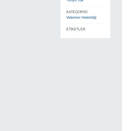
Yorum Yok
KATEGORİSİ:
Veteriner Hekimliği
ETİKETLER: