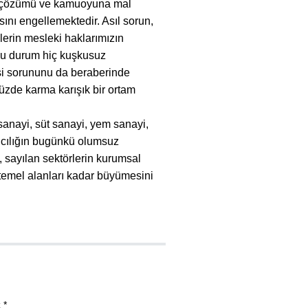
ti, çözümü ve kamuoyuna mal
ını engellemektedir. Asıl sorun,
erin mesleki haklarımızın
 Bu durum hiç kuşkusuz
esi sorununu da beraberinde
üzde karma karışık bir ortam
 sanayi, süt sanayi, yem sanayi,
ancılığın bugünkü olumsuz
 sayılan sektörlerin kurumsal
 temel alanları kadar büyümesini
 *