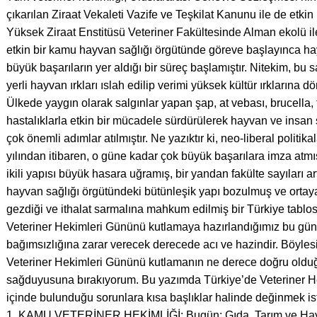
çıkarılan Ziraat Vekaleti Vazife ve Teşkilat Kanunu ile de etki
Yüksek Ziraat Enstitüsü Veteriner Fakültesinde Alman ekolü ile
etkin bir kamu hayvan sağlığı örgütünde göreve başlayınca hay
büyük başarıların yer aldığı bir süreç başlamıştır. Nitekim, bu
yerli hayvan ırkları ıslah edilip verimi yüksek kültür ırklarına
Ülkede yaygın olarak salgınlar yapan şap, at vebası, brucella, t
hastalıklarla etkin bir mücadele sürdürülerek hayvan ve insa
çok önemli adımlar atılmıştır. Ne yazıktır ki, neo-liberal politik
yılından itibaren, o güne kadar çok büyük başarılara imza atmı
ikili yapısı büyük hasara uğramış, bir yandan fakülte sayıları a
hayvan sağlığı örgütündeki bütünleşik yapı bozulmuş ve ortaya 
gezdiği ve ithalat sarmalına mahkum edilmiş bir Türkiye tablos
Veteriner Hekimleri Gününü kutlamaya hazırlandığımız bu günle
bağımsızlığına zarar verecek derecede acı ve hazindir. Böyle
Veteriner Hekimleri Gününü kutlamanın ne derece doğru oldu
sağduyusuna bırakıyorum. Bu yazımda Türkiye’de Veteriner He
içinde bulunduğu sorunlara kısa başlıklar halinde değinmek is
1. KAMU VETERİNER HEKİMLİĞİ: Bugün; Gıda, Tarım ve Hayv