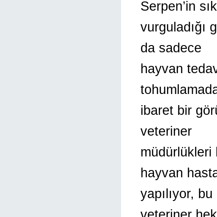
Serpen’in sık
vurguladığı g
da sadece
hayvan tedavi
tohumlamad
ibaret bir gö
veteriner
müdürlükleri
hayvan hast
yapılıyor, bu
veteriner hek