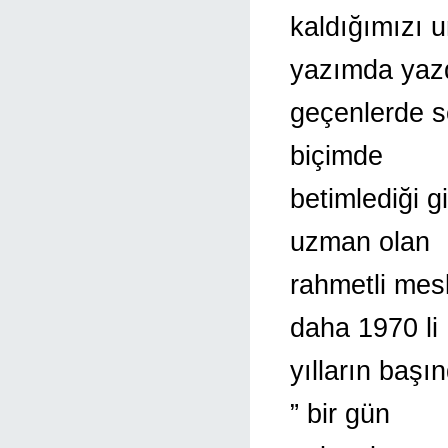
kaldığımızı 
yazımda yaz
geçenlerde s
biçimde
betimlediği g
uzman olan
rahmetli mes
daha 1970 li
yılların başı
” bir gün