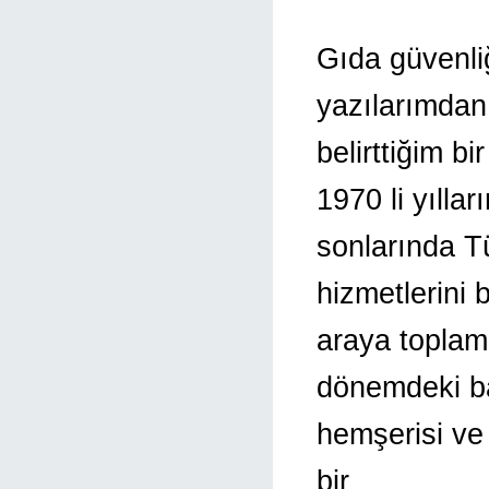
Gıda güvenli
yazılarımdan
belirttiğim 
1970 li yıllar
sonlarında T
hizmetlerini b
araya toplam
dönemdeki b
hemşerisi ve
bir