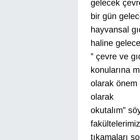
gelecek çevr
bir gün gele
hayvansal gı
haline gelec
” çevre ve gı
konularına m
olarak önem v
olarak
okutalım” sö
fakültelerimi
tıkamaları s