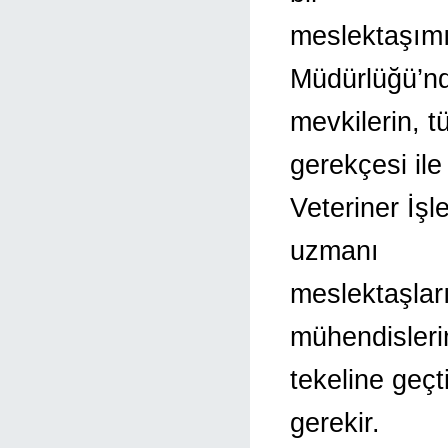
meslektaşımız
Müdürlüğü’nd
mevkilerin, 
gerekçesi ile
Veteriner İş
uzmanı
meslektaşlar
mühendisleri
tekeline geçt
gerekir.