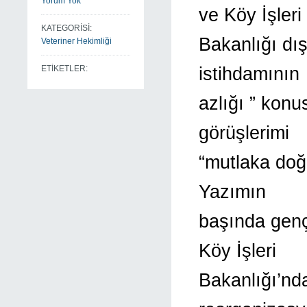
Yorum Yok
ve Köy İşleri
KATEGORİSİ:
Bakanlığı dı
Veteriner Hekimliği
istihdamının
ETİKETLER:
azlığı ” kon
görüşlerimi
“mutlaka doğ
Yazımın
başında genç
Köy İşleri
Bakanlığı’nda