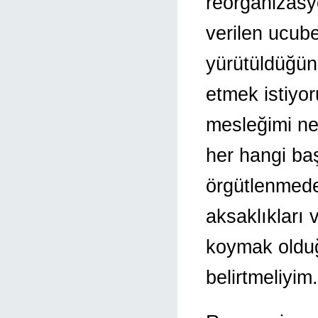
reorganizasy
verilen ucub
yürütüldüğün
etmek istiyo
mesleğimi ne
her hangi ba
örgütlenmed
aksaklıkları 
koymak oldu
belirtmeliyim.