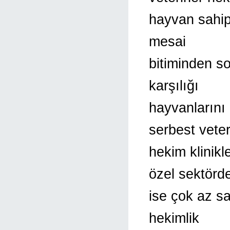
hayvan sahipl
mesai
bitiminden s
karşılığı
hayvanlarını
serbest veter
hekim klinikl
özel sektörd
ise çok az s
hekimlik