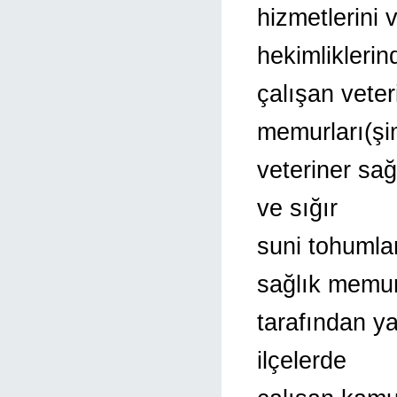
hizmetlerini 
hekimliklerin
çalışan vete
memurları(şi
veteriner sağ
ve sığır
suni tohuml
sağlık memur
tarafından ya
ilçelerde