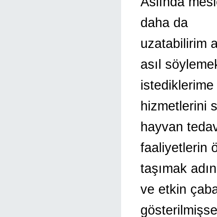
Aslında mesle
daha da
uzatabilirim
asıl söyleme
istediklerime
hizmetlerini
hayvan tedav
faaliyetlerin 
taşımak adın
ve etkin çaba
gösterilmişs