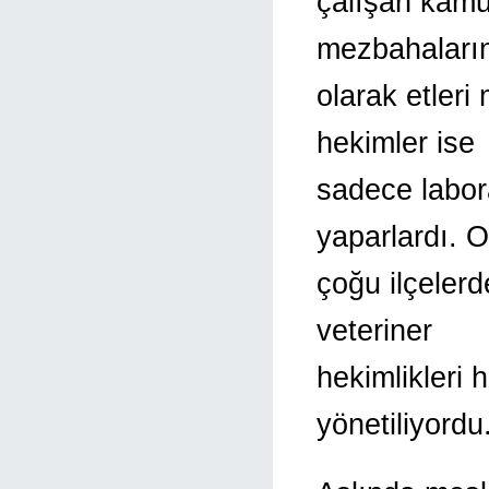
çalışan kamu
mezbahaların
olarak etleri
hekimler ise
sadece labor
yaparlardı. O
çoğu ilçelerd
veteriner
hekimlikleri 
yönetiliyordu