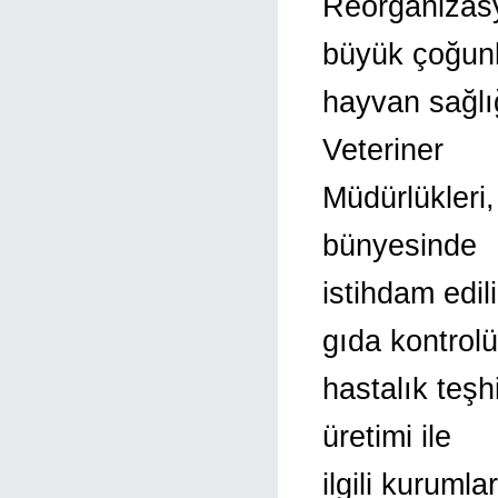
Reorganizasy
büyük çoğun
hayvan sağlığ
Veteriner
Müdürlükleri,
bünyesinde
istihdam edil
gıda kontrolü
hastalık teşh
üretimi ile
ilgili kuruml