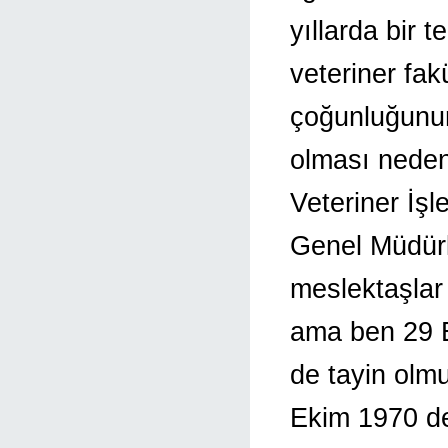
yıllarda bir t
veteriner fak
çoğunluğunu
olması neden
Veteriner İşle
Genel Müdürl
meslektaşla
ama ben 29 E
de tayin olm
Ekim 1970 de