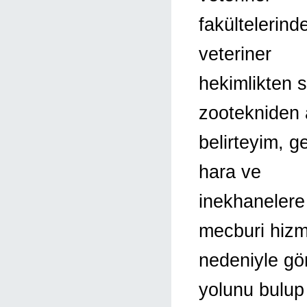
fakültelerin
veteriner
hekimlikten 
zootekniden 
belirteyim, g
hara ve
inekhanelere 
mecburi hizm
nedeniyle gön
yolunu bulup