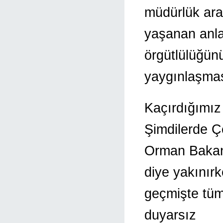
müdürlük ar
yaşanan anla
örgütlülüğün
yaygınlaşması
Kaçırdığımız
Şimdilerde Ç
Orman Bakanl
diye yakınır
geçmişte tüm
duyarsız