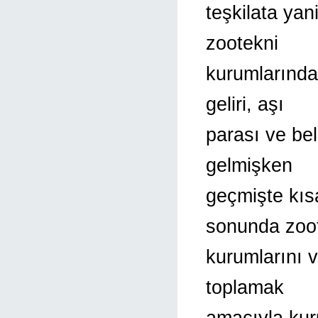
teşkilata yan
zootekni
kurumlarında 
geliri, aşı
parası ve be
gelmişken
geçmişte kıs
sonunda zoo
kurumlarını v
toplamak
amacıyla kur