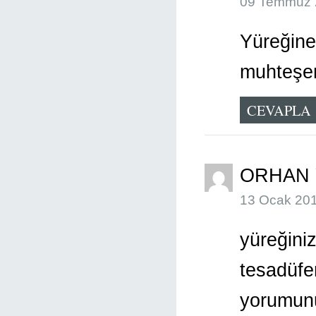
09 Temmuz 
Yüreğine
muhteş
CEVAPLA
ORHAN 
13 Ocak 201
yüreğini
tesadüf
yorumunu