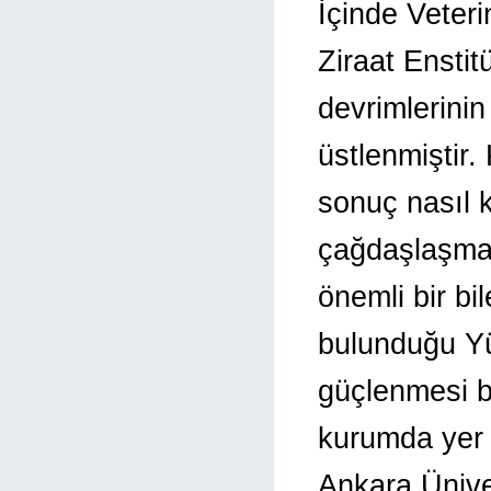
İçinde Veter
Ziraat Enstit
devrimlerinin 
üstlenmiştir
sonuç nasıl k
çağdaşlaşmas
önemli bir bi
bulunduğu Yü
güçlenmesi b
kurumda yer 
Ankara Üniver