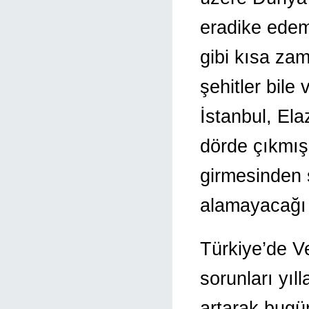
eradike edeme
gibi kısa za
şehitler bile 
İstanbul, Ela
dörde çıkmı
girmesinden 
alamayacağı 
Türkiye’de V
sorunları yıl
artarak bugü