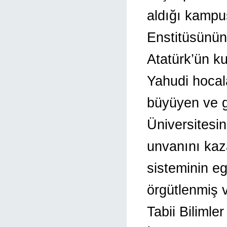
aldığı kampu
Enstitüsünün
Atatürk’ün k
Yahudi hocala
büyüyen ve g
Üniversitesi
unvanını kaz
sisteminin e
örgütlenmiş 
Tabii Bilimle