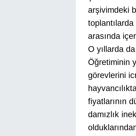
arşivimdeki b
toplantılard
arasında içe
O yıllarda da
Öğretiminin y
görevlerini i
hayvancılıkta
fiyatlarının 
damızlık inekl
olduklarından