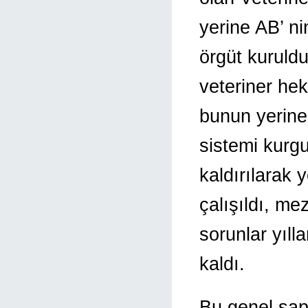
yerine AB’ nin
örgüt kuruld
veteriner hek
bunun yerine 
sistemi kurgu
kaldırılarak 
çalışıldı, me
sorunlar yıl
kaldı.
Bu genel sap