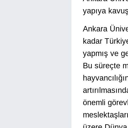
yapıya kavu
Ankara Üniver
kadar Türkiye
yapmış ve ger
Bu süreçte m
hayvancılığı
artırılmasın
önemli görev
meslektaşlar
üzere Dünya 