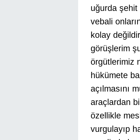
uğurda şehit
vebali onlar
kolay değild
görüşlerim şu
örgütlerimiz 
hükümete bask
açılmasını m
araçlardan bi
özellikle me
vurgulayıp h