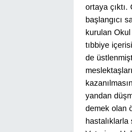
ortaya çıktı
başlangıcı sa
kurulan Okul
tıbbiye içeri
de üstlenmişt
meslektaşlar
kazanılmasınd
yandan düşma
demek olan ök
hastalıklarl