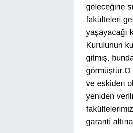
geleceğine sı
fakülteleri g
yaşayacağı 
Kurulunun ku
gitmiş, bund
görmüştür.O 
ve eskiden ol
yeniden veril
fakültelerimi
garanti altına