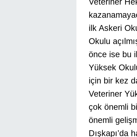
Veteriner Hek
kazanamayacak
ilk Askeri Ok
Okulu açılmı
önce ise bu ik
Yüksek Okul
için bir kez 
Veteriner Y
çok önemli bi
önemli geliş
Dışkapı’da ha