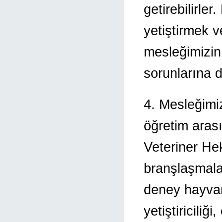
getirebilirle
yetiştirmek 
mesleğimizin
sorunlarına d
4. Mesleğimiz
öğretim arası
Veteriner He
branşlaşmala
deney hayvanla
yetiştiriciliği