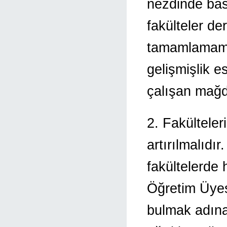
nezdinde bas
fakülteler de
tamamlamamış
gelişmişlik e
çalışan mağdu
2. Fakültele
artırılmalıdı
fakültelerde 
Öğretim Üyes
bulmak adına