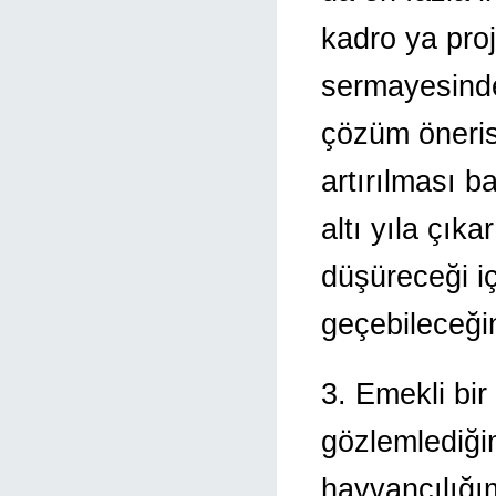
kadro ya proj
sermayesinde
çözüm önerisi
artırılması b
altı yıla çık
düşüreceği iç
geçebileceği
3. Emekli bir
gözlemlediğim
hayvancılığım