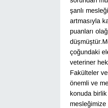
sorundan mut
şanlı mesleğ
artmasıyla ka
puanları olağ
düşmüştür.Me
çoğundaki el
veteriner hek
Fakülteler v
önemli ve mes
konuda birlik
mesleğimize y