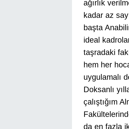
ağırlık veril
kadar az say
başta Anabili
ideal kadrola
taşradaki fak
hem her hoca
uygulamalı de
Doksanlı yıll
çalıştığım A
Fakültelerind
da en fazla i