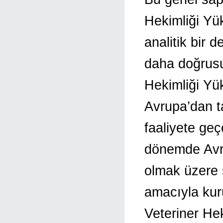
Hekimliği Yü
analitik bir 
daha doğrusu
Hekimliği Yü
Avrupa’dan t
faaliyete ge
dönemde Avru
olmak üzere 
amacıyla kur
Veteriner He