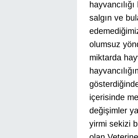
hayvancılığı
salgın ve bul
edemediğimiz
olumsuz yönde
miktarda hay
hayvancılığı
gösterdiğind
içerisinde m
değişimler ya
yirmi sekizi
olan Veterine