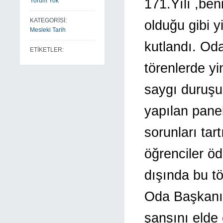
171.Yılı ,ben
Yorum Yok
KATEGORİSİ:
olduğu gibi y
Mesleki Tarih
kutlandı. Od
ETİKETLER:
törenlerde yi
saygı duruşun
yapılan panel
sorunları tar
öğrenciler öd
dışında bu tö
Oda Başkanı 
şansını elde