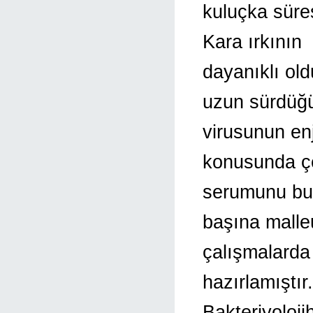
kuluçka süresi
Kara ırkının
dayanıklı ol
uzun sürdüğün
virusunun enj
konusunda çe
serumunu bul
başına malle
çalışmalarda 
hazırlamıştı
Bakteriyoloj