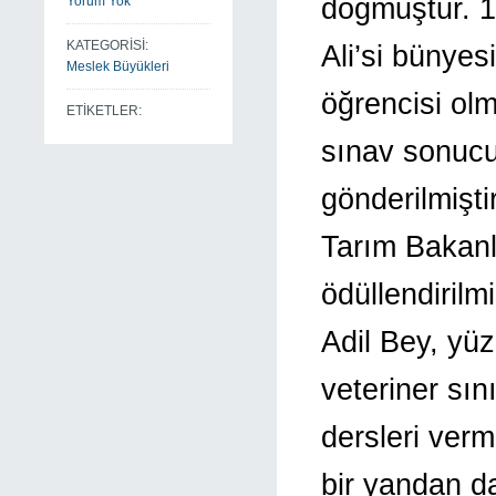
doğmuştur. 1
Yorum Yok
KATEGORİSİ:
Ali’si bünyes
Meslek Büyükleri
öğrencisi olm
ETİKETLER:
sınav sonucu
gönderilmişti
Tarım Bakanl
ödüllendirilm
Adil Bey, yü
veteriner sın
dersleri verm
bir yandan da