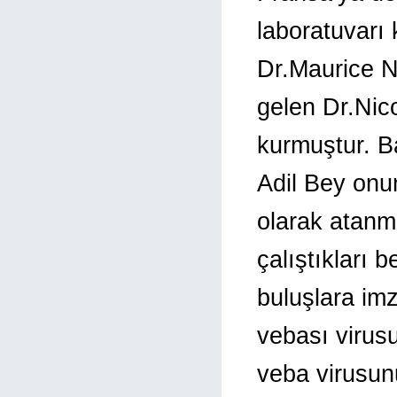
laboratuvarı 
Dr.Maurice Ni
gelen Dr.Nico
kurmuştur. B
Adil Bey onu
olarak atanmı
çalıştıkları 
buluşlara imz
vebası virusu
veba virusunu