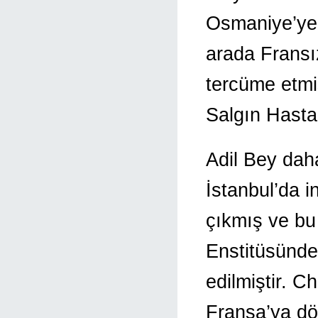
Osmaniye’ye 
arada Fransı
tercüme etmi
Salgın Hastal
Adil Bey dah
İstanbul’da i
çıkmış ve bu
Enstitüsünde
edilmiştir. 
Fransa’ya dö