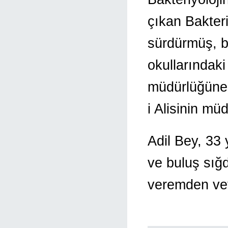
çıkan Bakteri
sürdürmüş, bi
okullarındak
müdürlüğüne 
i Alisinin mü
Adil Bey, 33 
ve buluş sığd
veremden vefa