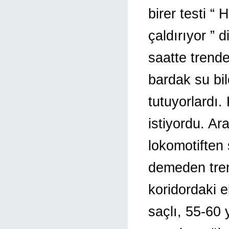
birer testi “
çaldırıyor ” 
saatte trend
bardak su bi
tutuyorlardı.
istiyordu. Ar
lokomotiften 
demeden tren
koridordaki e
saçlı, 55-60 y