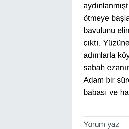
aydınlanmışt
ötmeye başla
bavulunu eli
çıktı. Yüzün
adımlarla kö
sabah ezanını
Adam bir süre
babası ve hap
Yorum yaz