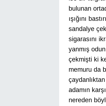
bulunan orta
ışığını bast
sandalye çeki
sigarasını ik
yanmış odun 
çekmişti ki 
memuru da bi
çaydanlıktan
adamın karşı
nereden böyl