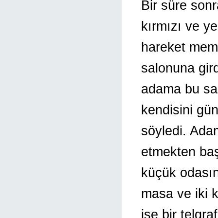
Bir süre sonr
kırmızı ve ye
hareket mem
salonuna gir
adama bu saa
kendisini gün
söyledi. Ada
etmekten ba
küçük odasını
masa ve iki k
ise bir telgr