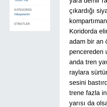
yara demir ra
Yorum Yok
çıkardığı si
KATEGORİSİ:
Hikayelerim
kompartımanla
ETİKETLER:
Koridorda eli
adam bir an 
pencereden u
anda tren yav
raylara sürt
sesini bastır
trene fazla 
yarısı da ols