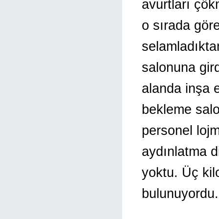
avurtları çö
o sırada gör
selamladıkta
salonuna girdi
alanda inşa ed
bekleme salon
personel lojm
aydınlatma di
yoktu. Üç kil
bulunuyordu.