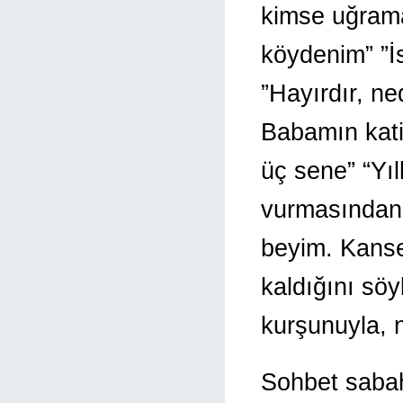
kimse uğrama
köydenim” ”İ
”Hayırdır, n
Babamın kati
üç sene” “Yıl
vurmasından
beyim. Kanse
kaldığını sö
kurşunuyla, n
Sohbet sabah