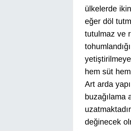
ülkelerde ik
eğer döl tut
tutulmaz ve r
tohumlandığı
yetiştirilme
hem süt hem 
Art arda yap
buzağılama ar
uzatmaktadır
değinecek ol