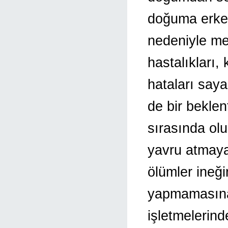
doğuma erke
nedeniyle mey
hastalıkları,
hataları saya
de bir beklen
sırasında olu
yavru atmaya
ölümler ineğ
yapmamasına 
işletmelerind