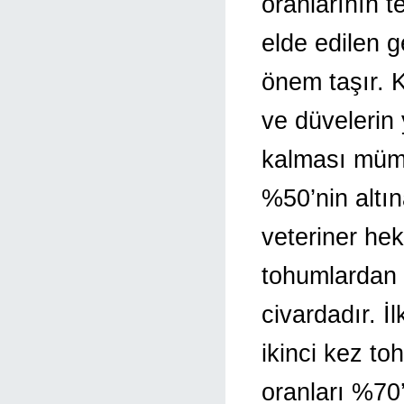
oranlarının 
elde edilen 
önem taşır. 
ve düvelerin
kalması mümk
%50’nin altı
veteriner hek
tohumlardan e
civardadır. 
ikinci kez to
oranları %70’