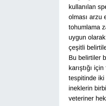
kullanılan s
olması arzu e
tohumlama za
uygun olarak
çeşitli belirt
Bu belirtiler 
karıştığı içi
tespitinde ik
ineklerin birb
veteriner hek