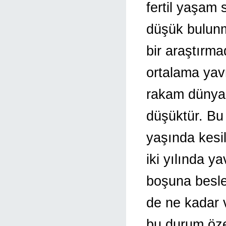
fertil yaşam 
düşük bulunm
bir araştırma
ortalama yavr
rakam dünya 
düşüktür. Bu
yaşında kesil
iki yılında y
boşuna besle
de ne kadar v
bu durum öze