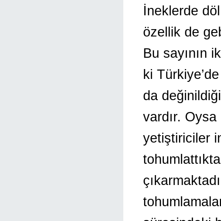
İneklerde döl
özellik de g
Bu sayının i
ki Türkiye’de
da değinildiği
vardır. Oysa 
yetiştiriciler
tohumlattıkt
çıkarmaktadır
tohumlamalar