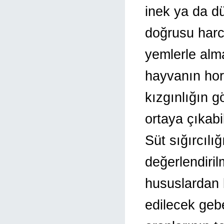
inek ya da d
doğrusu harc
yemlerle alma
hayvanın ho
kızgınlığın g
ortaya çıkabil
Süt sığırcılığ
değerlendiri
hususlardan 
edilecek geb