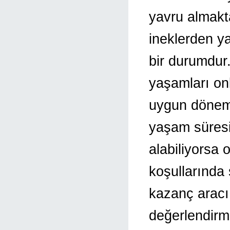
yavru almakt
ineklerden y
bir durumdur.
yaşamları onl
uygun dönemler
yaşam süresi
alabiliyorsa
koşullarında 
kazanç aracı
değerlendirme