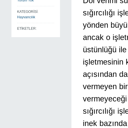
Döl verimi sü
Yorum Yok
sığırcılığı i
KATEGORİSİ:
Hayvancılık
yönden büyük 
ETİKETLER:
ancak o işlet
üstünlüğü ile
işletmesinin 
açısından da
vermeyen bir 
vermeyeceği h
sığırcılığı i
inek bazında