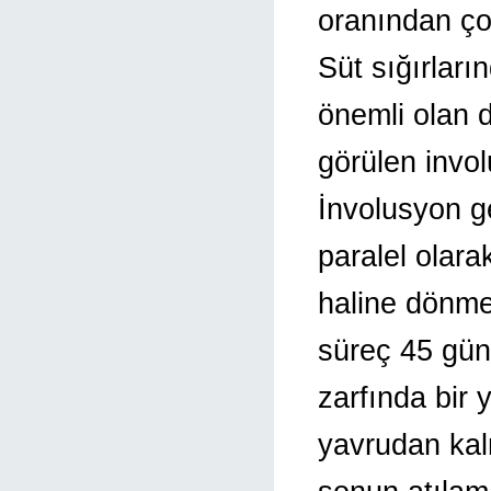
oranından ço
Süt sığırları
önemli olan
görülen invol
İnvolusyon g
paralel olar
haline dönme
süreç 45 gün
zarfında bir
yavrudan kal