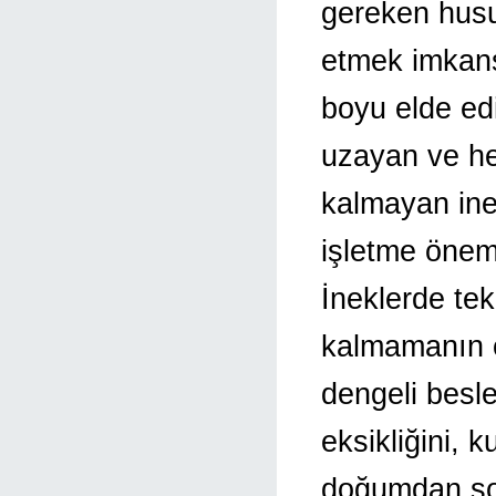
gereken husu
etmek imkans
boyu elde ed
uzayan ve he
kalmayan ine
işletme önem
İneklerde te
kalmamanın ço
dengeli besl
eksikliğini,
doğumdan son