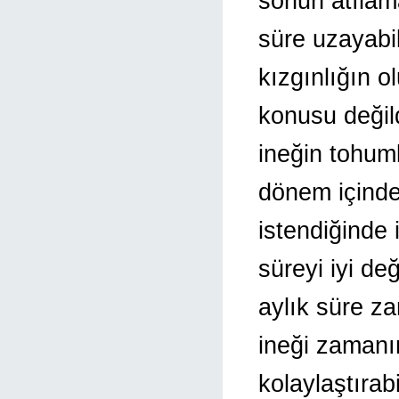
sonun atılam
süre uzayabil
kızgınlığın 
konusu değild
ineğin tohum
dönem içinde
istendiğinde 
süreyi iyi de
aylık süre za
ineği zamanı
kolaylaştırab