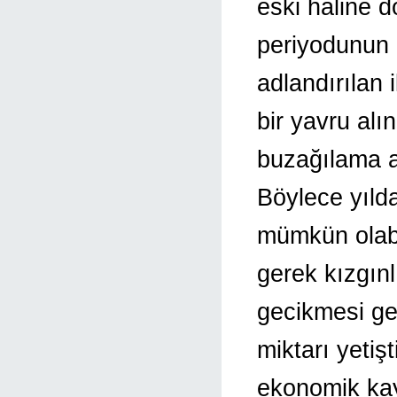
eski haline 
periyodunun 
adlandırılan 
bir yavru alı
buzağılama a
Böylece yılda
mümkün olabi
gerek kızgın
gecikmesi ge
miktarı yetiş
ekonomik kay