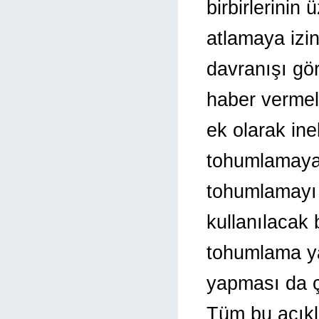
birbirlerinin 
atlamaya izi
davranışı gör
haber vermeli
ek olarak in
tohumlamaya 
tohumlamayı 
kullanılacak
tohumlama ya
yapması da ç
Tüm bu açıkl