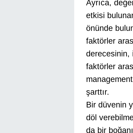
Ayrıca, değe
etkisi buluna
önünde bulun
faktörler ara
derecesinin,
faktörler ar
management y
şarttır.
Bir düvenin 
döl verebilme
da bir boğan