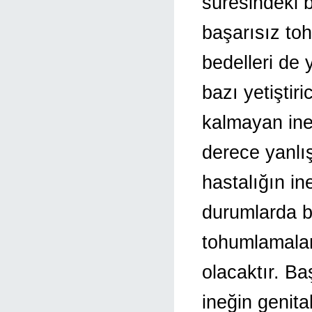
süresindeki b
başarısız to
bedelleri de 
bazı yetiştir
kalmayan ine
derece yanlış
hastalığın in
durumlarda b
tohumlamalar
olacaktır. Ba
ineğin genita