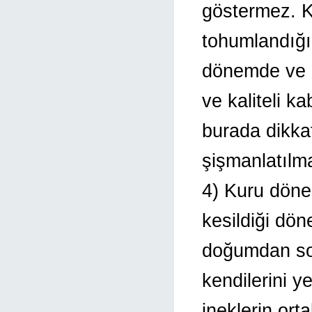
göstermez. Kı
tohumlandığı
dönemde ve d
ve kaliteli k
burada dikka
şişmanlatılm
4) Kuru dön
kesildiği dö
doğumdan son
kendilerini 
ineklerin or