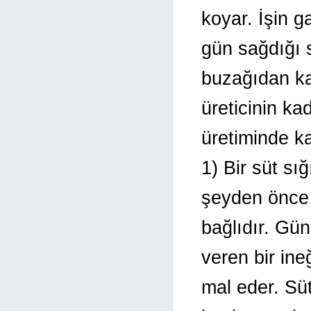
koyar. İşin g
gün sağdığı s
buzağıdan ka
üreticinin ka
üretiminde ka
1) Bir süt sı
şeyden önce 
bağlıdır. Günd
veren bir in
mal eder. Süt