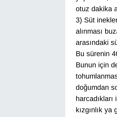
otuz dakika 
3) Süt inekle
alınması buz
arasındaki sü
Bu sürenin 4
Bunun için d
tohumlanması
doğumdan son
harcadıkları i
kızgınlık ya 