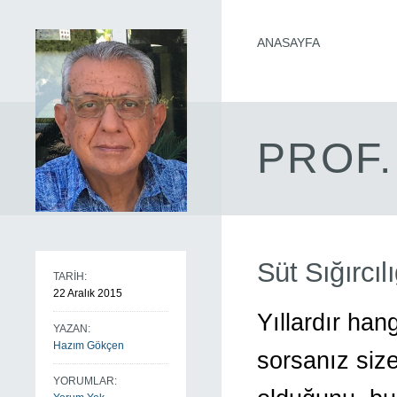
ANASAYFA
PROF.
Süt Sığırcılı
TARİH:
22 Aralık 2015
Yıllardır han
YAZAN:
Hazım Gökçen
sorsanız siz
YORUMLAR: