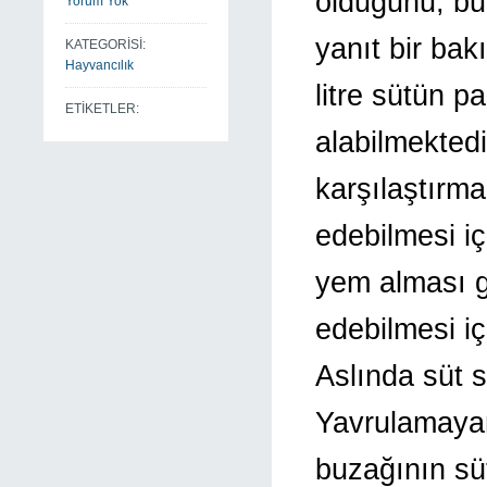
olduğunu, bu
Yorum Yok
yanıt bir bak
KATEGORİSİ:
Hayvancılık
litre sütün pa
ETİKETLER:
alabilmektedi
karşılaştırma
edebilmesi içi
yem alması ge
edebilmesi iç
Aslında süt s
Yavrulamayan
buzağının sü