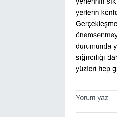
yerlerinin sık
yerlerin konfo
Gerçekleşme
önemsenmeye
durumunda ya
sığırcılığı da
yüzleri hep g
Yorum yaz