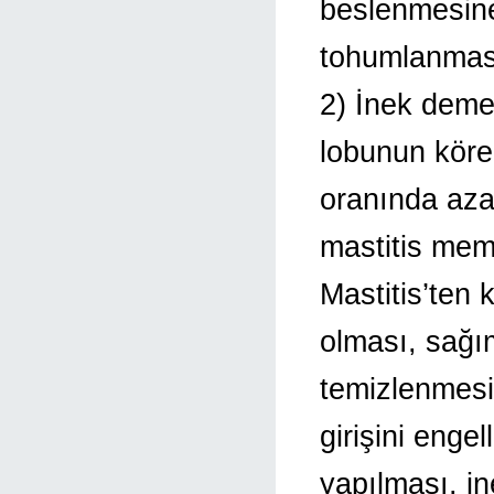
beslenmesine
tohumlanması
2) İnek deme
lobunun körel
oranında azal
mastitis meme
Mastitis’ten 
olması, sağı
temizlenmesi
girişini enge
yapılması, i