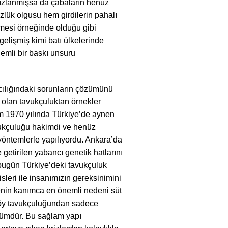
i hızlanmışsa da çabaların henüz
üzlük olgusu hem girdilerin pahalı
mesi örneğinde olduğu gibi
gelişmiş kimi batı ülkelerinde
önemli bir baskı unsuru
cılığındaki sorunların çözümünü
u olan tavukçuluktan örnekler
 1970 yılında Türkiye’de aynen
avukçuluğu hakimdi ve henüz
 yöntemlerle yapılıyordu. Ankara’da
 getirilen yabancı genetik hatlarını
bugün Türkiye’deki tavukçuluk
isleri ile insanımızın gereksinimini
şmenin kanımca en önemli nedeni süt
 köy tavukçuluğundan sadece
şümdür. Bu sağlam yapı