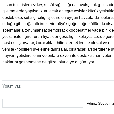
İnsan ister istemez keşke süt sığırcılığı da tavukçuluk gibi s
işletmelerde yapılsa; kurulacak entegre tesisler küçük yetiştiric
desteklese; süt sığırcılığı işletmeleri uygun havzalarda toplans
olduğu gibi boğa altı ineklerin büyük çoğunluğu kültür ırkı olsa
spermalarla tohumlansa; demokratik kooperatifler yada birlikler 
yetiştiricileri girdi-ürün fiyatı dengesizliğini kolayca çözüp g
baskı oluştursalar, kuracakları bilim dernekleri ile ulusal ve u
yeni teknolojileri üyelerine tanıtsalar, çıkaracakları dergilerle 
hayvan yetiştiricilerini ve onlara özveri ile destek sunan vete
haklarını gasbetmese ne güzel olur diye düşünüyor.
Yorum yaz
Adınız-Soyadınız