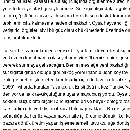
üretici birlikleri yasası ile süt sığırcılığında örgütlenme sürec
yeterli düzeye ulaştığı söylenemez. Süt sığırcılığındaki örgüts
alınıp çiğ sütün ucuza satılmasına hem de son destek kararna
tepkilerin cılız kalmasına neden olmaktadır. Oysa hayvancılığı 
yetiştirici örgütleri sivil bir güç olarak hükümetlerin üzerinde 
oluşturabilmektedir.
Bu kez her zamankinden değişik bir yöntem izleyerek süt sığır
ve krizden kurtulmanın olası yollarını yine ülkemizin bir olgus
vererek sunmaya çalışacağım. Benim mesleğe yeni başladığım
süt sığırcılığında olduğu gibi birkaç yerel ırktan oluşan köy t
entegre üretim işletmeleri kurulmadığı için de tavukçuluk ilkel
1960’lı yıllarda kurulan Tavukçuluk Enstitüsü ilk kez Türkiye’ye
deniyor ve halk tavukçuluğuna uyarlamaya çalışıyordu. Oysa 
sektörü küçük-orta ölçekli aile işletmeleri ve büyük entegre tes
karşıladığı gibi yurt dışına ihracat bile yapmaktadır. Bu geli
sığırcılığında henüz yaşanmayan aile içi üretime dönük ilkel
pazara dönük üretim yapan işletme temelli tavukçuluğa dönü