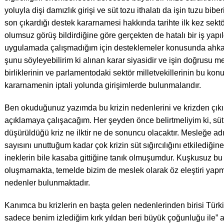
yoluyla dişi damızlık girişi ve süt tozu ithalatı da işin tuzu bi
son çıkardığı destek kararnamesi hakkında tarihte ilk kez sekt
olumsuz görüş bildirdiğine göre gerçekten de hatalı bir iş yapı
uygulamada çalışmadığım için desteklemeler konusunda ah
şunu söyleyebilirim ki alınan karar siyasidir ve işin doğrusu me
birliklerinin ve parlamentodaki sektör milletvekillerinin bu konu
kararnamenin iptali yolunda girişimlerde bulunmalarıdır.
Ben okuduğunuz yazımda bu krizin nedenlerini ve krizden çıkıl
açıklamaya çalışacağım. Her şeyden önce belirtmeliyim ki, süt 
düşürüldüğü kriz ne ilktir ne de sonuncu olacaktır. Mesleğe adı
sayısını unuttuğum kadar çok krizin süt sığırcılığını etkilediğin
ineklerin bile kasaba gittiğine tanık olmuşumdur. Kuşkusuz bu 
oluşmamakta, temelde bizim de meslek olarak öz eleştiri yapm
nedenler bulunmaktadır.
Kanımca bu krizlerin en başta gelen nedenlerinden birisi Türkiy
sadece benim izlediğim kırk yıldan beri büyük çoğunluğu ile” a