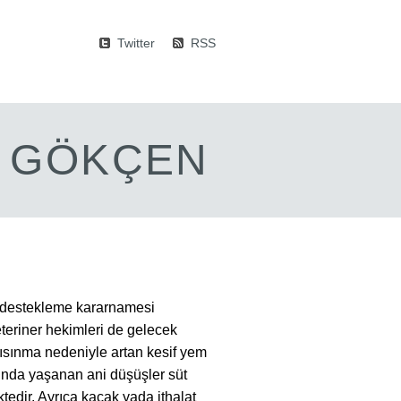
Twitter
RSS
M GÖKÇEN
an destekleme kararnamesi
eteriner hekimleri de gelecek
 ısınma nedeniyle artan kesif yem
arında yaşanan ani düşüşler süt
edir. Ayrıca kaçak yada ithalat