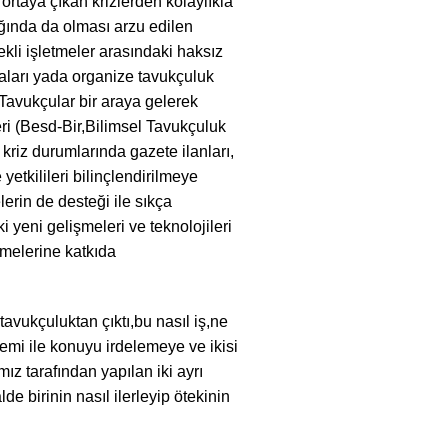
 ortaya çıkan krizlerden kolaylıkla
ığında da olması arzu edilen
çekli işletmeler arasındaki haksız
ları yada organize tavukçuluk
 Tavukçular bir araya gelerek
eri (Besd-Bir,Bilimsel Tavukçuluk
riz durumlarında gazete ilanları,
etkilileri bilinçlendirilmeye
lerin de desteği ile sıkça
i yeni gelişmeleri ve teknolojileri
ilmelerine katkıda
tavukçuluktan çıktı,bu nasıl iş,ne
ntemi ile konuyu irdelemeye ve ikisi
ız tarafından yapılan iki ayrı
lde birinin nasıl ilerleyip ötekinin