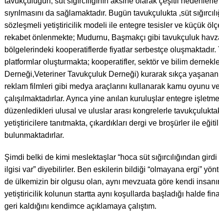
tavukçuluğun, süt sığırcılığının aksine olarak çeşitli nedenlerle
sıyrılmasını da sağlamaktadır. Bugün tavukçulukta ,süt sığırcıl
sözleşmeli yetiştiricilik modeli ile entegre tesisler ve küçük öl
rekabet önlenmekte; Mudurnu, Başmakçı gibi tavukçuluk havza
bölgelerindeki kooperatiflerde fiyatlar serbestçe oluşmaktadır.
platformlar oluşturmakta; kooperatifler, sektör ve bilim dernekl
Derneği,Veteriner Tavukçuluk Derneği) kurarak sıkça yaşanan k
reklam filmleri gibi medya araçlarını kullanarak kamu oyunu ve y
çalışılmaktadırlar. Ayrıca yine anılan kuruluşlar entegre işletme
düzenledikleri ulusal ve uluslar arası kongrelerle tavukçuluktak
yetiştiricilere tanıtmakta, çıkardıkları dergi ve broşürler ile eğit
bulunmaktadırlar.
Şimdi belki de kimi meslektaşlar “hoca süt sığırcılığından girdi 
ilgisi var” diyebilirler. Ben eskilerin bildiği “olmayana ergi” yö
de ülkemizin bir olgusu olan, aynı mevzuata göre kendi insanım
yetiştiricilik kolunun startta aynı koşullarda başladığı halde fina
geri kaldığını kendimce açıklamaya çalıştım.