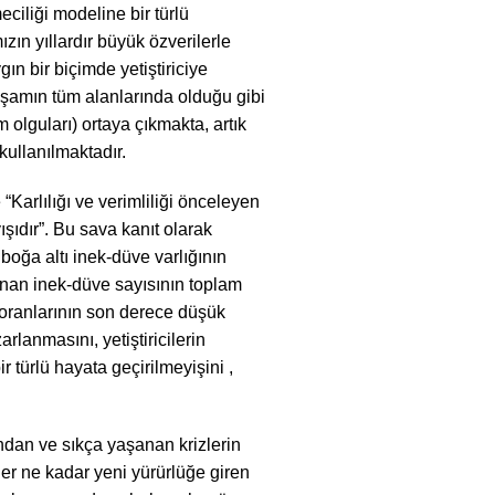
ciliği modeline bir türlü
zın yıllardır büyük özverilerle
ın bir biçimde yetiştiriciye
aşamın tüm alanlarında olduğu gibi
 olguları) ortaya çıkmakta, artık
kullanılmaktadır.
 “Karlılığı ve verimliliği önceleyen
ışıdır”. Bu sava kanıt olarak
 boğa altı inek-düve varlığının
lanan inek-düve sayısının toplam
i oranlarının son derece düşük
rlanmasını, yetiştiricilerin
r türlü hayata geçirilmeyişini ,
ından ve sıkça yaşanan krizlerin
er ne kadar yeni yürürlüğe giren