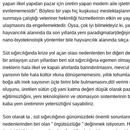
yapan ilkel yapıdan pazar için üretim yapan modern aile işletme
evrilememesidir”. Böylesi bir yapı hiç kuşkusuz meslektaşlarımı
sunmaya çalıştığı veteriner hekimliği hizmetlerinin etkin ve yayg
ulaşmasını da engellemektedir. Oysa, çok iyi bilmekteyiz ki, y
hayvancılık alanında da son yıllarda yeni paradigmalar(değişim
nano-biyoteknolojik yöntemler bile hayvancılık alanında sıkça 
Süt sığırcılığında krize yol açan olası nedenlerden bir diğeri de
bir anlayışın uzun yıllardan beri süt sığırcılığına egemen olmay
ineklerin hala ilkel ve kapalı ahırlarda barındırılmasını, mevcut
yarısının bile hala kültür ırkına dönüşememesini, yıllık tohum
boğa altı inek sayısının üçte birini bile bulmamasını,döl verim
oluşunu, üretilen sütün çiğ yani katma değeri düşük olarak paza
eğitimsizliğini, yeni teknolojilerin ve otomasyon sistemlerinin bi
kaba yem üretiminin yetersizliğini sayabiliriz.
Son olarak ta , süt sığırcılığının günümüzdeki önemli sorunlar
nedenlerinden biri olan ” örgütsüzlüğe ” değinmek istiyorum. H