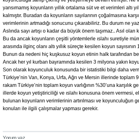
yansımamış koyunların yıllık ortalama süt ve et verimleri altı yı
kalmıştır. Buradan da koyunların sayılarının çoğalmasına karşın
verimlerinin artmadığı sonucunu çıkarabiliriz. Bu durum ne yazık
Aslında sayı artışı o kadar da büyük önem taşımaz.. Asıl olan 
Bu da ancak koyunların çeşitli yöntemlerle ıslahı suretiyle mü
arasında ilginç olanı altı yıllık süreçte kesilen koyun sayısını
Bunun da nedeni hiç kuşkusuz koyun etinin halk tarafından b
Ancak her yıl kurban bayramında kesilen 3 milyona yakın koyu
Son olarak koyunculuk konusunda bir istatistiki bilgi daha ver
Türkiye’nin Van, Konya, Urfa, Ağrı ve Mersin illerinde toplam 
rakam Türkiye’nin toplam koyun varlığının %30’una karşılık ge
illerde koyun yetiştiriciliği ve ıslahı konusuna önem vermesi, eld
bulunan koyunların verimlerinin artırılması ve koyunculuğun g
konuları ile ilgili çalışmalar yapması gerekir.
Yorum yaz