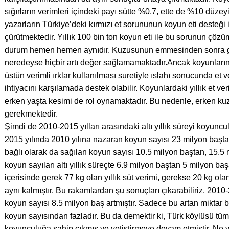
sığırların verimleri içindeki payı sütte %0.7, ette de %10 düzey
yazarların Türkiye’deki kırmızı et sorununun koyun eti desteği i
çürütmektedir. Yıllık 100 bin ton koyun eti ile bu sorunun çöz
durum hemen hemen aynıdır. Kuzusunun emmesinden sonra ge
neredeyse hiçbir artı değer sağlamamaktadır.Ancak koyunların s
üstün verimli ırklar kullanılması suretiyle ıslahı sonucunda et v
ihtiyacını karşılamada destek olabilir. Koyunlardaki yıllık et ve
erken yaşta kesimi de rol oynamaktadır. Bu nedenle, erken k
gerekmektedir.
Şimdi de 2010-2015 yılları arasındaki altı yıllık süreyi koyun
2015 yılında 2010 yılına nazaran koyun sayısı 23 milyon başt
bağlı olarak da sağılan koyun sayısı 10.5 milyon baştan, 15.5 
koyun sayıları altı yıllık süreçte 6.9 milyon baştan 5 milyon ba
içerisinde gerek 77 kg olan yıllık süt verimi, gerekse 20 kg ola
aynı kalmıştır. Bu rakamlardan şu sonuçları çıkarabiliriz. 2010
koyun sayısı 8.5 milyon baş artmıştır. Sadece bu artan miktar 
koyun sayısından fazladır. Bu da demektir ki, Türk köylüsü t
koyunculuğa sahip çıkmış ve yetiştirmeye devam etmiştir. Ne va