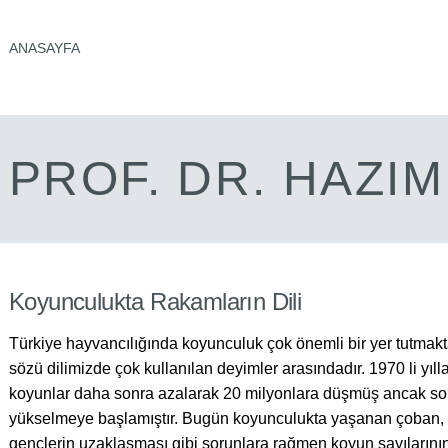
ANASAYFA
PROF. DR. HAZI
Koyunculukta Rakamların Dili
Türkiye hayvancılığında koyunculuk çok önemli bir yer tutmakt
sözü dilimizde çok kullanılan deyimler arasındadır. 1970 li yıll
koyunlar daha sonra azalarak 20 milyonlara düşmüş ancak son 
yükselmeye başlamıştır. Bugün koyunculukta yaşanan çoban,
gençlerin uzaklaşması gibi sorunlara rağmen koyun sayılarının