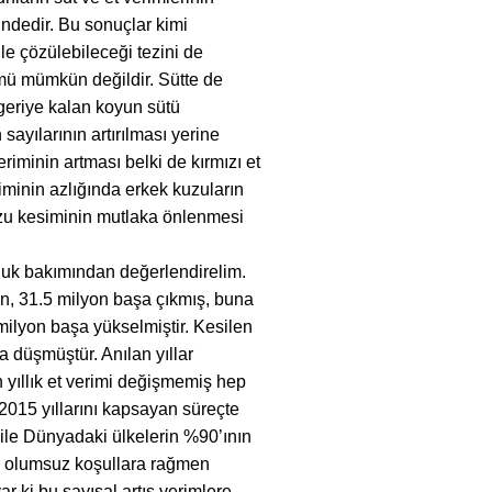
indedir. Bu sonuçlar kimi
le çözülebileceği tezini de
ümü mümkün değildir. Sütte de
riye kalan koyun sütü
ayılarının artırılması yerine
eriminin artması belki de kırmızı et
riminin azlığında erkek kuzuların
uzu kesiminin mutlaka önlenmesi
culuk bakımından değerlendirelim.
an, 31.5 milyon başa çıkmış, buna
milyon başa yükselmiştir. Kesilen
şa düşmüştür. Anılan yıllar
n yıllık et verimi değişmemiş hep
-2015 yıllarını kapsayan süreçte
bile Dünyadaki ülkelerin %90’ının
üm olumsuz koşullara rağmen
r ki bu sayısal artış verimlere