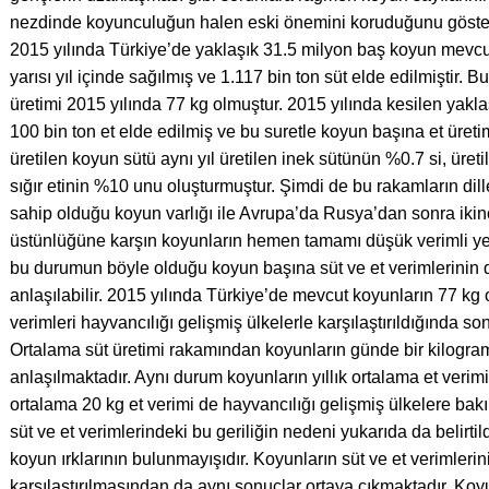
nezdinde koyunculuğun halen eski önemini koruduğunu göste
2015 yılında Türkiye’de yaklaşık 31.5 milyon baş koyun mevcu
yarısı yıl içinde sağılmış ve 1.117 bin ton süt elde edilmiştir.
üretimi 2015 yılında 77 kg olmuştur. 2015 yılında kesilen yakl
100 bin ton et elde edilmiş ve bu suretle koyun başına et üreti
üretilen koyun sütü aynı yıl üretilen inek sütünün %0.7 si, üretil
sığır etinin %10 unu oluşturmuştur. Şimdi de bu rakamların dil
sahip olduğu koyun varlığı ile Avrupa’da Rusya’dan sonra ikinci
üstünlüğüne karşın koyunların hemen tamamı düşük verimli yerl
bu durumun böyle olduğu koyun başına süt ve et verimlerinin
anlaşılabilir. 2015 yılında Türkiye’de mevcut koyunların 77 kg
verimleri hayvancılığı gelişmiş ülkelerle karşılaştırıldığında 
Ortalama süt üretimi rakamından koyunların günde bir kilogra
anlaşılmaktadır. Aynı durum koyunların yıllık ortalama et verimi
ortalama 20 kg et verimi de hayvancılığı gelişmiş ülkelere bak
süt ve et verimlerindeki bu geriliğin nedeni yukarıda da belirti
koyun ırklarının bulunmayışıdır. Koyunların süt ve et verimlerinin
karşılaştırılmasından da aynı sonuçlar ortaya çıkmaktadır. Koyu