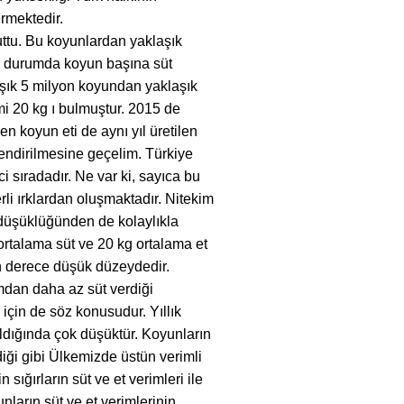
rmektedir.
ttu. Bu koyunlardan yaklaşık
 Bu durumda koyun başına süt
aşık 5 milyon koyundan yaklaşık
mi 20 kg ı bulmuştur. 2015 de
en koyun eti de aynı yıl üretilen
lendirilmesine geçelim. Türkiye
 sıradadır. Ne var ki, sayıca bu
i ırklardan oluşmaktadır. Nitekim
 düşüklüğünden de kolaylıkla
 ortalama süt ve 20 kg ortalama et
son derece düşük düzeydedir.
mdan daha az süt verdiği
 için de söz konusudur. Yıllık
ıldığında çok düşüktür. Koyunların
ldiği gibi Ülkemizde üstün verimli
 sığırların süt ve et verimleri ile
nların süt ve et verimlerinin