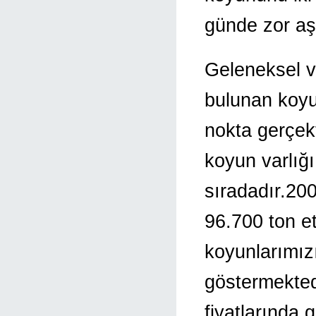
günde zor aşı
Geleneksel v
bulunan koy
nokta gerçekt
koyun varlığı
sıradadır.20
96.700 ton et
koyunlarımız
göstermekted
fiyatlarında g