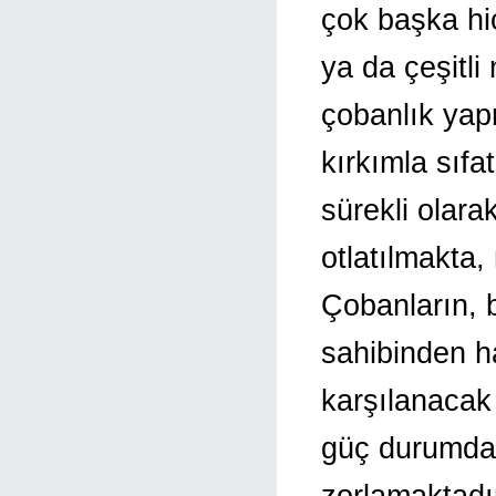
çok başka hiç
ya da çeşitl
çobanlık yap
kırkımla sıfa
sürekli olar
otlatılmakta
Çobanların, b
sahibinden ha
karşılanacak
güç durumda 
zorlamaktadır