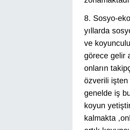
8. Sosyo-eko
yıllarda sos
ve koyunculuk
görece gelir a
onların takip
özverili işte
genelde iş bu
koyun yetişti
kalmakta ,onl