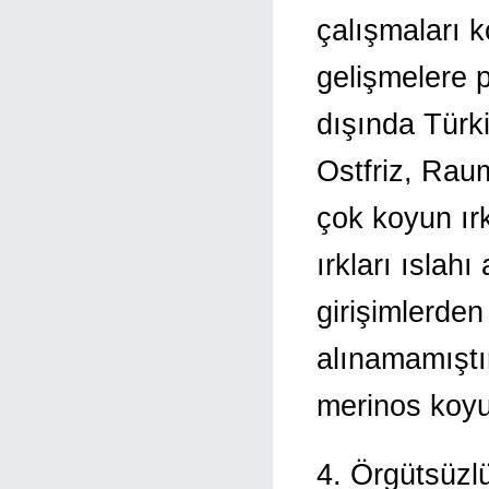
çalışmaları 
gelişmelere p
dışında Türki
Ostfriz, Raum
çok koyun ırk
ırkları ıslah
girişimlerde
alınamamıştı
merinos koyun
4. Örgütsüzlü