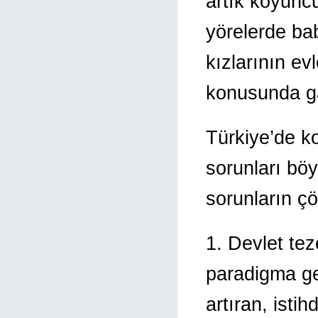
artık koyunc
yörelerde bab
kızlarının e
konusunda ga
Türkiye’de k
sorunları böy
sorunların çö
1. Devlet te
paradigma gel
artıran, istih