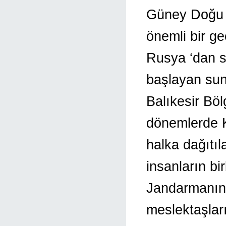
Güney Doğu A
önemli bir g
Rusya ‘dan s
başlayan sun
Balıkesir Bö
dönemlerde 
halka dağıtıl
insanların bir
Jandarmanın 
meslektaşla