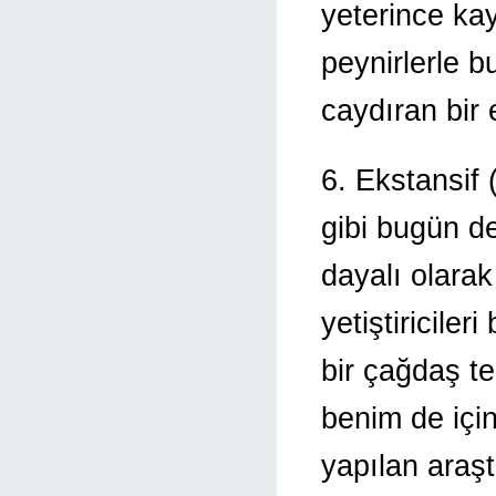
yeterince ka
peynirlerle b
caydıran bir 
6. Ekstansif 
gibi bugün d
dayalı olara
yetiştiriciler
bir çağdaş te
benim de içi
yapılan araşt