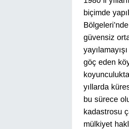
1980 li yılla
biçimde yap
Bölgeleri’nde
güvensiz ort
yayılamayışı
göç eden köy
koyunculukta
yıllarda küre
bu sürece ol
kadastrosu ç
mülkiyet hakl