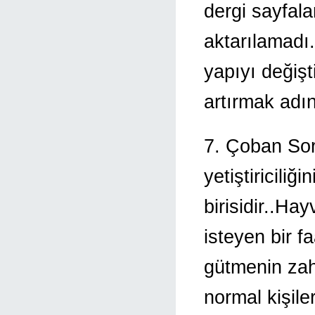
dergi sayfalar
aktarılamadı.
yapıyı değişt
artırmak adın
7. Çoban So
yetiştiriciliğ
birisidir..Hay
isteyen bir f
gütmenin zah
normal kişil