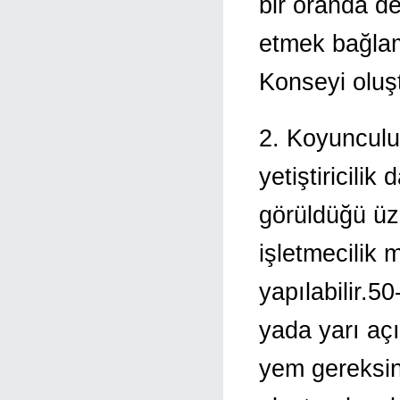
bir oranda de
etmek bağlam
Konseyi oluşt
2. Koyunculu
yetiştiricilik
görüldüğü üz
işletmecilik 
yapılabilir.5
yada yarı aç
yem gereksin