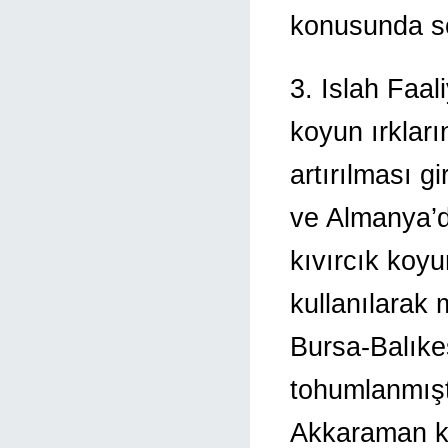
konusunda so
3. Islah Faali
koyun ırkları
artırılması g
ve Almanya’da
kıvırcık koy
kullanılarak
Bursa-Balıke
tohumlanmışt
Akkaraman k