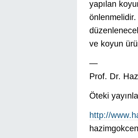
yapılan koyun
önlenmelidir
düzenlenecek s
ve koyun ürünü
—
Prof. Dr. H
Öteki yayınlar
http://www.
hazimgokce