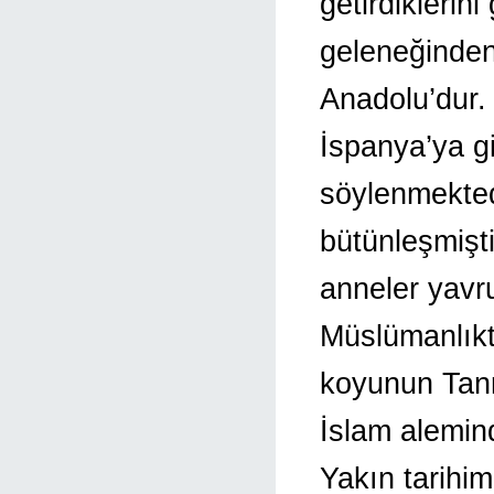
getirdikleri
geleneğinden
Anadolu’dur.
İspanya’ya gi
söylenmektedi
bütünleşmişti
anneler yavru
Müslümanlıkt
koyunun Tanr
İslam alemin
Yakın tarihi