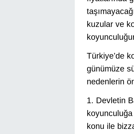
taşımayacağı d
kuzular ve ko
koyunculuğun
Türkiye’de k
günümüze sür
nedenlerin ön
1. Devletin 
koyunculuğa 
konu ile bizz