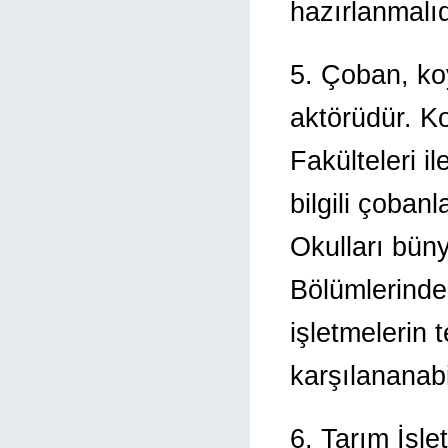
hazırlanmalıd
5. Çoban, koy
aktörüdür. Koy
Fakülteleri il
bilgili çoban
Okulları bün
Bölümlerinde
işletmelerin 
karşılananabil
6. Tarım İşl