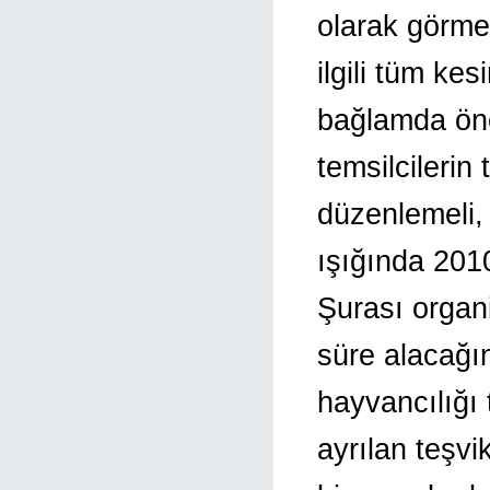
olarak görmel
ilgili tüm kes
bağlamda önce
temsilcilerin
düzenlemeli,
ışığında 2010
Şurası organi
süre alacağı
hayvancılığı
ayrılan teşvik