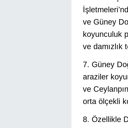
İşletmeleri’n
ve Güney Doğ
koyunculuk pr
ve damızlık t
7. Güney Doğ
araziler koyu
ve Ceylanpın
orta ölçekli k
8. Özellikle