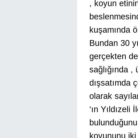
, koyun etini
beslenmesinde
kuşamında ön
Bundan 30 y
gerçekten de
sağlığında ,
dışsatımda ç
olarak sayıla
‘ın Yıldızeli
bulunduğunu 
koyununu iki 