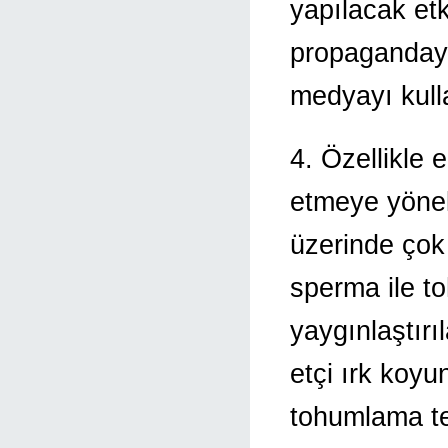
yapılacak etk
propagandayı 
medyayı kulla
4. Özellikle 
etmeye yöneli
üzerinde çok
sperma ile t
yaygınlaştırı
etçi ırk koyu
tohumlama tek