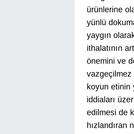
ürünlerine ol
yünlü dokuma
yaygın olarak
ithalatının ar
önemini ve d
vazgeçilmez ö
koyun etinin 
iddiaları üze
edilmesi de 
hızlandıran n