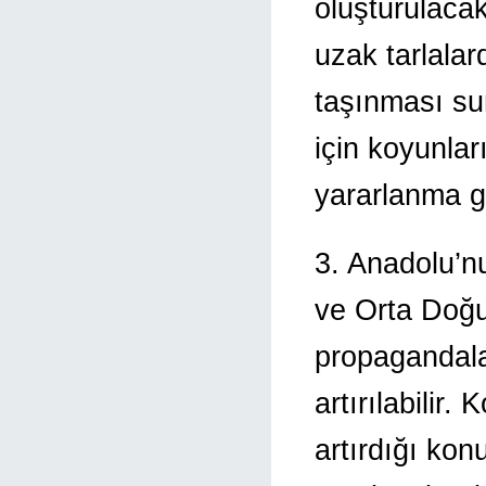
oluşturulacak
uzak tarlalar
taşınması sur
için koyunla
yararlanma g
3. Anadolu’nu
ve Orta Doğu
propagandalar
artırılabilir.
artırdığı kon