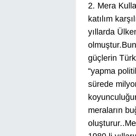
2. Mera Kull
katılım karşı
yıllarda Ülk
olmuştur.Bun
güçlerin Tür
“yapma politi
sürede milyo
koyunculuğun
meraların bu
oluşturur..Me