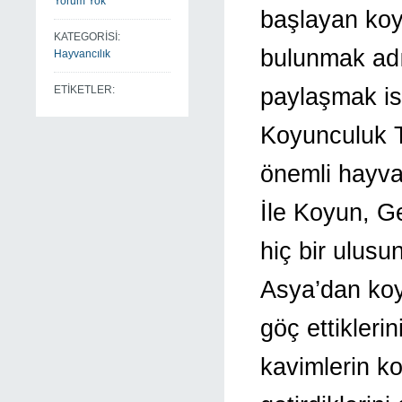
Yorum Yok
başlayan koy
KATEGORİSİ:
bulunmak adı
Hayvancılık
paylaşmak is
ETİKETLER:
Koyunculuk T
önemli hayvan 
İle Koyun, G
hiç bir ulus
Asya’dan koyu
göç ettiklerin
kavimlerin ko