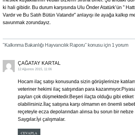
ki hali gibidir. Bu durum karşısında Ulu Önder Atatürk’ün ” Ha
Vardır ve Bu Satıh Bütün Vatandır” anlayışı ile ayağa kalkıp m
savunmak zorundayız.
"Kalkınma Bakanlığı Hayvancılık Raporu" konusu için 1 yorum
ÇAĞATAY KARTAL
12 Ağustos 2015, 11:06
Hocam ilaç satışı konusunda sizin görüşlerinize katıla
veteriner hekimi ilaç satışından para kazanmıyor.Piyasa
payları çok düşmektedir.Beşeri ilaçta olduğu gibi etiket f
olabilirsiniz.İlaç satışına karşı olmamın en önemli sebe
reçeteyle ecza depolarından alınsa bu sorun bir nebze
Saygılar.İyi çalışmalar.
CEVAPLA