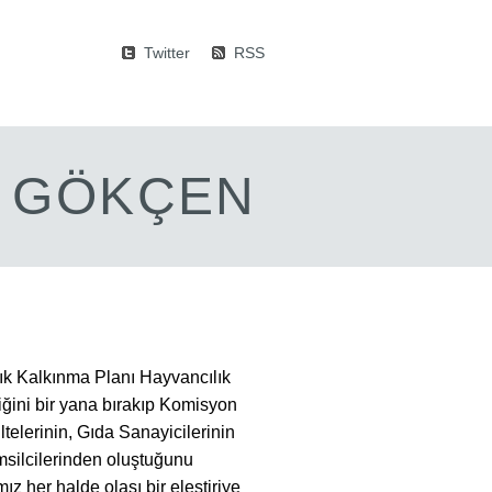
Twitter
RSS
M GÖKÇEN
ık Kalkınma Planı Hayvancılık
ğini bir yana bırakıp Komisyon
ltelerinin, Gıda Sanayicilerinin
temsilcilerinden oluştuğunu
z her halde olası bir eleştiriye