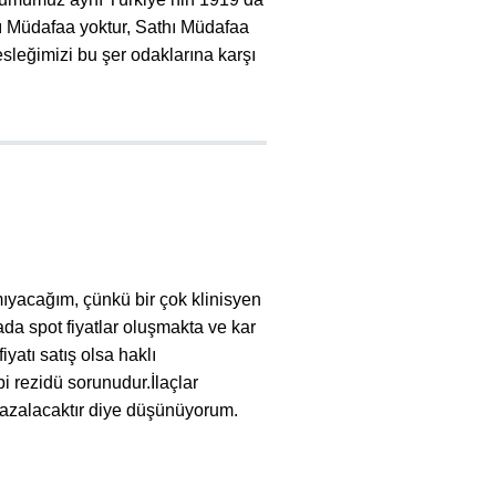
ttı Müdafaa yoktur, Sathı Müdafaa
esleğimizi bu şer odaklarına karşı
mıyacağım, çünkü bir çok klinisyen
da spot fiyatlar oluşmakta ve kar
iyatı satış olsa haklı
bi rezidü sorunudur.İlaçlar
 azalacaktır diye düşünüyorum.