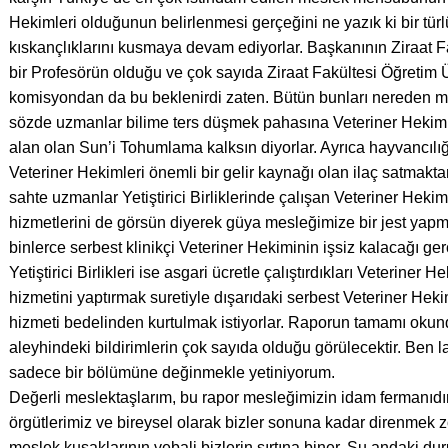
Hekimleri olduğunun belirlenmesi gerçeğini ne yazık ki bir türl
kıskançlıklarını kusmaya devam ediyorlar. Başkanının Ziraat 
bir Profesörün olduğu ve çok sayıda Ziraat Fakültesi Öğretim Ü
komisyondan da bu beklenirdi zaten. Bütün bunları nereden 
sözde uzmanlar bilime ters düşmek pahasına Veteriner Hekimle
alan olan Sun’i Tohumlama kalksın diyorlar. Ayrıca hayvancılığı
Veteriner Hekimleri önemli bir gelir kaynağı olan ilaç satmakt
sahte uzmanlar Yetiştirici Birliklerinde çalışan Veteriner Heki
hizmetlerini de görsün diyerek güya mesleğimize bir jest yapm
binlerce serbest klinikçi Veteriner Hekiminin işsiz kalacağı ge
Yetiştirici Birlikleri ise asgari ücretle çalıştırdıkları Veteriner 
hizmetini yaptırmak suretiyle dışarıdaki serbest Veteriner Heki
hizmeti bedelinden kurtulmak istiyorlar. Raporun tamamı ok
aleyhindeki bildirimlerin çok sayıda olduğu görülecektir. Ben 
sadece bir bölümüne değinmekle yetiniyorum.
Değerli meslektaşlarım, bu rapor mesleğimizin idam fermanıdır
örgütlerimiz ve bireysel olarak bizler sonuna kadar direnmek 
meslek kuşaklarının vebali bizlerin sırtına biner. Şu andaki 