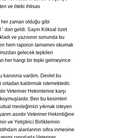
n ve öteki ihtisas
i her zaman olduğu gibi
 ‘ dan geldi. Sayın Köksal özet
ıkladı ve yazısının sonunda bu
i. Ben hem raporun tamamını okumak
mızdan gelecek tepkileri
n her hangi bir tepki gelmeyince
 kanısına vardım. Devlet bu
i ortadan kaldırmak istemektedir.
dır Veteriner Hekimlerine karşı
 koymuşlardır. Ben bu kesimleri
 kutsal mesleğimizi yıkmak isteyen
yarım asırdır Veteriner Hekimliğine
n ve Yetiştirici Birliklerinin
stihdam alanlarının sıfıra inmesine
esmi raporlarla Veteriner