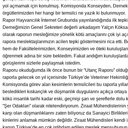
yol açmamak için konulmuş. Komisyonda Konseyden, Dernekte
örgütlerimizden her hangi bir temsilci ne yazık ki bulunmuyor.
Rapor Hayvancılık İnternet Grubunda yayınlandığında ilk tepk
Derneğimizin Genel Sekreteri değerli arkadaşım Yalçın Köksal
olarak raporun mesleğimize yönelik kötü amaçlarını çok iyi aç
rapora meslektaşlarımızın acilen tepki göstermesini rica ett
hem de Fakültelerimizden, Konseyimizden ve öteki kuruluşları
öğrenmek adına bir süre bekledim. Fakat andığım kuruluşlarda
görüşlerimi sizlerle paylaşmak istedim.
Raporu okuduğumda ilk önce bunun bir “Utanç Raporu” olduğu
raporla gelecek on yıl içerisinde Türkiye’de Veteriner Hekimliğ
Komisyonda görev alan kesimlerin temsilcileri bu raporla yıllar
besledikleri kıskançlık ve düşmanlık duygularını açıkça ortaya
kökü insanlık tarihi kadar eski, geçmişi şan ve şereflerle dolu
“Şer Odakları” olarak nitelendiriyorum. Ziraat Mühendislerinin 
karşı olan düşmanlıklarını zaten biliyoruz da Sanayici Birliklerini
kinlerini anlamak mümkün değildir. Ziraat Mühendisleri kendi i
karşın Türkiye’de en çok istihdam edilen meslek mensubunun r