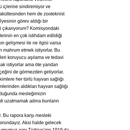
ü içlerine sindiremiyor ve
Fakültesinden hem de zooteknist
yesinin görev aldığı bir
mi çıkarıyorum? Komisyondaki
rinin en çok istihdam edildiği
n gelişmesi ile ne ilgisi varsa
an mahrum etmek istiyorlar. Bu
mleri koruyucu aşılama ve tedavi
ak istiyorlar ama öte yandan
rçeğini de görmezden geliyorlar.
Hekimlere her türlü hayvan sağlığı
mlerinden aldıkları hayvan sağlığı
unduğunda mesleğimizin
lafı uzatmamak adına bunların
. Bu rapora karşı mesleki
zorundayız. Aksi halde gelecek
durumumuz aynı Türkiye’nin 1919 da