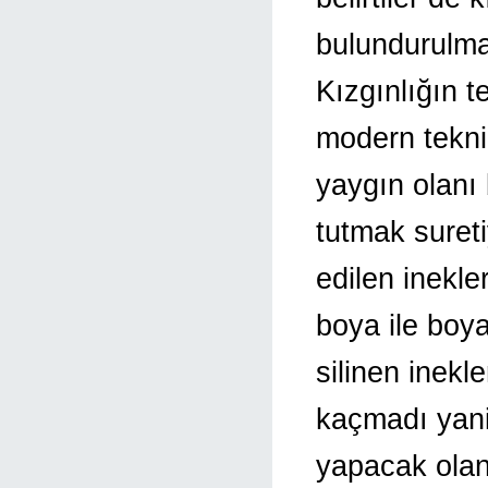
bulundurulma
Kızgınlığın t
modern tekni
yaygın olanı
tutmak suretiy
edilen inekl
boya ile boy
silinen inekl
kaçmadı yani
yapacak olan 