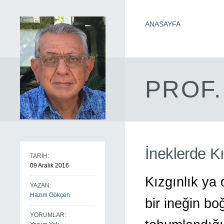
ANASAYFA
PROF.
İneklerde K
TARİH:
09 Aralık 2016
Kızgınlık ya 
YAZAN:
Hazım Gökçen
bir ineğin bo
YORUMLAR: