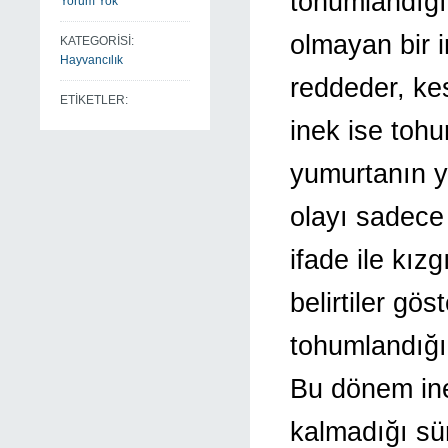
tohumlandığı
Yorum Yok
olmayan bir i
KATEGORİSİ:
Hayvancılık
reddeder, kes
ETİKETLER:
inek ise toh
yumurtanın y
olayı sadece
ifade ile kızg
belirtiler gös
tohumlandığı
Bu dönem ine
kalmadığı sür