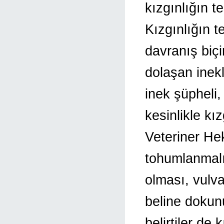
kızgınlığın t
Kızgınlığın t
davranış biç
dolaşan inekle
inek şüpheli,
kesinlikle kı
Veteriner Hek
tohumlanmalıd
olması, vulva
beline dokun
belirtiler de