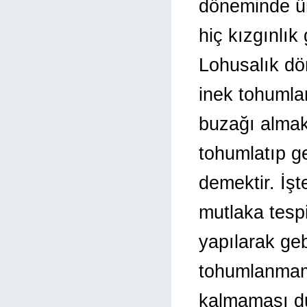
döneminde ü
hiç kızgınlık
Lohusalık dö
inek tohumla
buzağı almak 
tohumlatıp ge
demektir. İşt
mutlaka tesp
yapılarak geb
tohumlanmam
kalmaması du