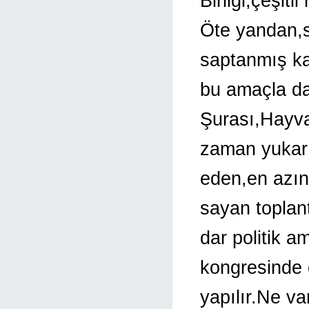
Birliği,çeşitli
Öte yandan,s
saptanmış kal
bu amaçla da 
Şurası,Hayvan
zaman yukarı
eden,en azın
sayan toplant
dar politik a
kongresinde o
yapılır.Ne va