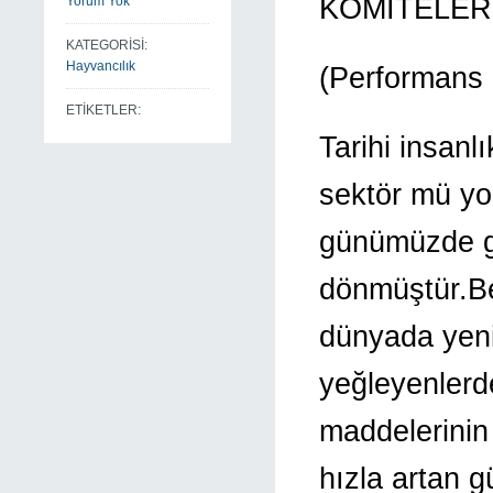
KOMİTELER
Yorum Yok
KATEGORİSİ:
Hayvancılık
(Performans 
ETİKETLER:
Tarihi insanl
sektör mü yo
günümüzde gi
dönmüştür.Be
dünyada yeni
yeğleyenlerd
maddelerinin
hızla artan 