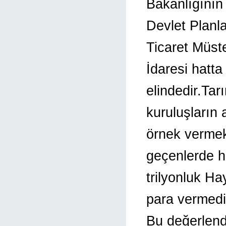
Bakanlığının 
Devlet Planl
Ticaret Müst
İdaresi hatta
elindedir.Tar
kuruluşların 
örnek vermek
geçenlerde h
trilyonluk Ha
para vermedi
Bu değerlend