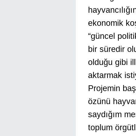
hayvancılığın
ekonomik koş
“güncel poli
bir süredir 
olduğu gibi i
aktarmak ist
Projemin başl
özünü hayvan
saydığım mesl
toplum örgütl