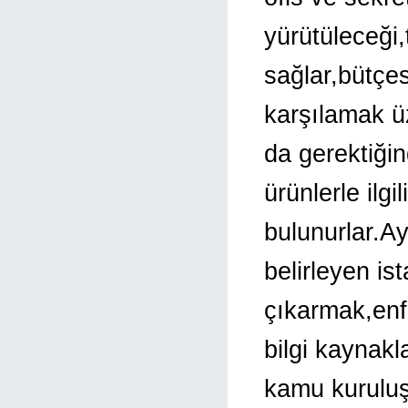
yürütüleceği,t
sağlar,bütçes
karşılamak üz
da gerektiği
ürünlerle ilgi
bulunurlar.Ay
belirleyen ist
çıkarmak,enfo
bilgi kaynakl
kamu kuruluşla