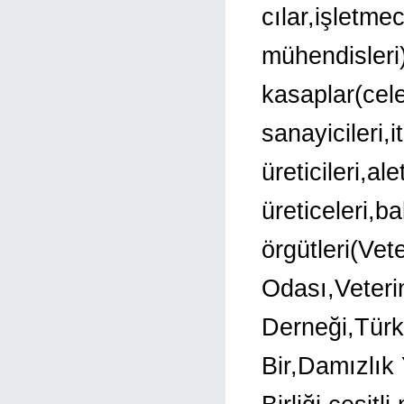
cılar,işletme
mühendisleri
kasaplar(cele
sanayicileri,i
üreticileri,a
üreticeleri,b
örgütleri(Vet
Odası,Veterin
Derneği,Türki
Bir,Damızlık Y