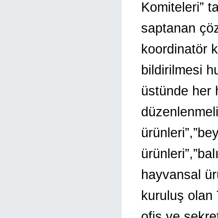
Komiteleri” t
saptanan çöz
koordinatör k
bildirilmesi 
üstünde her h
düzenlenmeli
ürünleri”,”be
ürünleri”,”bal
hayvansal ürün
kuruluş olan 
ofis ve sekre