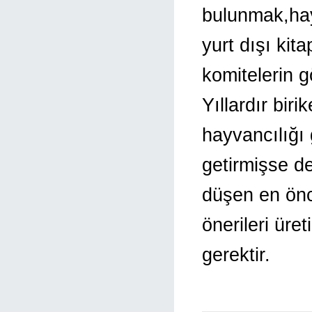
bulunmak,hay
yurt dışı kit
komitelerin g
Yıllardır bir
hayvancılığı
getirmişse d
düşen en önc
önerileri üre
gerektir.