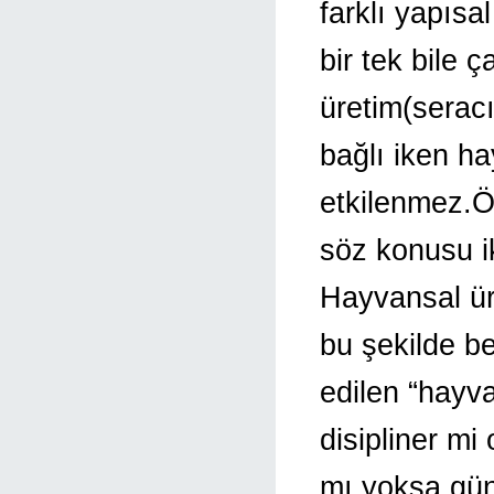
farklı yapısal
bir tek bile 
üretim(seracı
bağlı iken ha
etkilenmez.Ö
söz konusu ik
Hayvansal üre
bu şekilde be
edilen “hayva
disipliner mi
mı yoksa günc