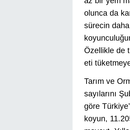
az bir yem ma
olunca da ka
sürecin daha
koyunculuğun
Özellikle de
eti tüketmeye 
Tarım ve Orm
sayılarını Şu
göre Türkiye
koyun, 11.20