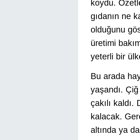
koydu. Özetl
gıdanın ne ka
olduğunu gös
üretimi bakı
yeterli bir ü
Bu arada hay
yaşandı. Çiğ 
çakılı kaldı
kalacak. Ger
altında ya da