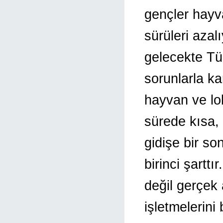
gençler hayva
sürüleri azal
gelecekte Tü
sorunlarla ka
hayvan ve lob
sürede kısa, 
gidişe bir so
birinci şartt
değil gerçek 
işletmelerini