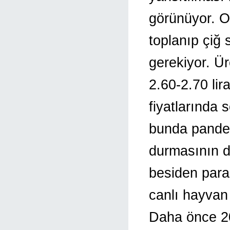
görünüyor. O
toplanıp çiğ 
gerekiyor. Üre
2.60-2.70 lir
fiyatlarında s
bunda pandem
durmasının d
besiden para
canlı hayvan 
Daha önce 202