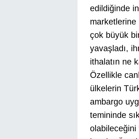
edildiğinde i
marketlerine 
çok büyük bi
yavaşladı, ih
ithalatın ne k
Özellikle can
ülkelerin Tür
ambargo uygu
temininde sık
olabileceğin