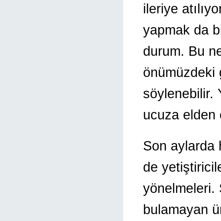
ileriye atılıy
yapmak da bir
durum. Bu ned
önümüzdeki g
söylenebilir.
ucuza elden 
Son aylarda 
de yetiştirici
yönelmeleri. 
bulamayan ür