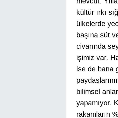
mevcut. Yılla
kültür ırkı s
ülkelerde yed
başına süt ve
civarında se
işimiz var. 
ise de bana 
paydaşlarının
bilimsel anl
yapamıyor. K
rakamların %