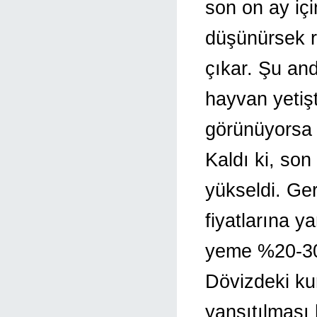
son on ay iç
düşünürsek re
çıkar. Şu and
hayvan yetişt
görünüyorsa
Kaldı ki, son
yükseldi. Ger
fiyatlarına 
yeme %20-30 
Dövizdeki kur
yansıtılması