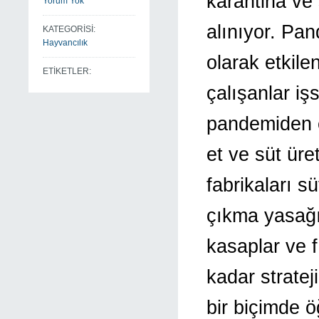
karantina ve
Yorum Yok
alınıyor. Pa
KATEGORİSİ:
Hayvancılık
olarak etkile
ETİKETLER:
çalışanlar iş
pandemiden et
et ve süt üre
fabrikaları s
çıkma yasağı
kasaplar ve f
kadar stratej
bir biçimde ö