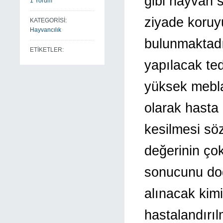
gibi hayvan s
1 Yorum
ziyade koruy
KATEGORİSİ:
Hayvancılık
bulunmaktadı
ETİKETLER:
yapılacak te
yüksek mebla
olarak hasta
kesilmesi sö
değerinin çok
sonucunu do
alınacak kimi
hastalandırıl