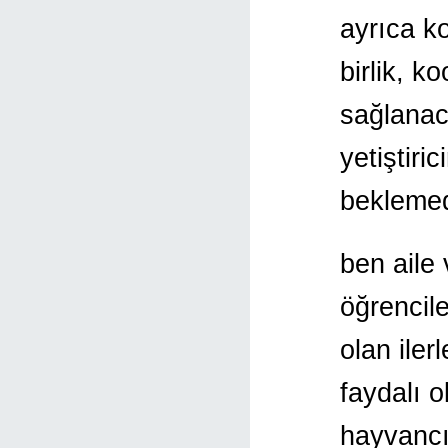
ayrıca k
birlik, ko
sağlanaca
yetiştiri
bekleme
ben aile
öğrencil
olan iler
faydalı 
hayvancı