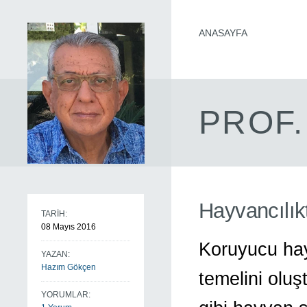
ANASAYFA
PROF.
Hayvancılık
TARİH:
08 Mayıs 2016
Koruyucu hayv
YAZAN:
Hazım Gökçen
temelini olu
YORUMLAR: