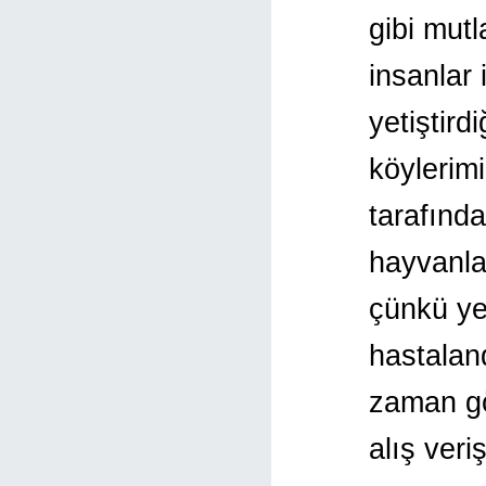
gibi mut
insanlar 
yetiştird
köylerimi
tarafınd
hayvanlar
çünkü yet
hastalan
zaman gö
alış veri