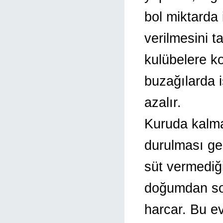
bol miktarda 
verilmesini t
kulübelere ko
buzağılarda 
azalır.
Kuruda kalma
durulması g
süt vermediği
doğumdan son
harcar. Bu e