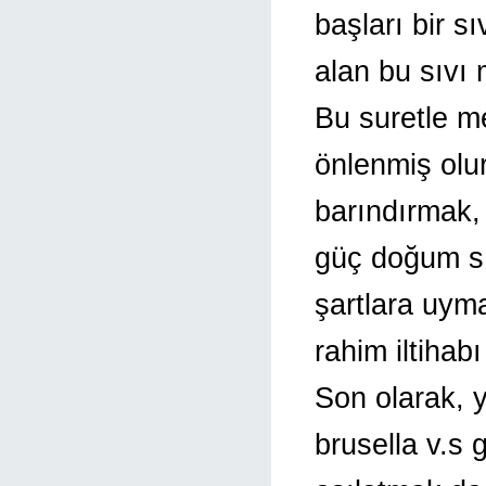
başları bir sı
alan bu sıvı 
Bu suretle m
önlenmiş olu
barındırmak, 
güç doğum sı
şartlara uyma
rahim iltihab
Son olarak, y
brusella v.s 