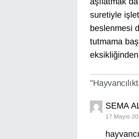
aşılatmak da
suretiyle işle
beslenmesi d
tutmama başt
eksikliğinden
"Hayvancılık
SEMA A
17 Mayıs 20
hayvancı