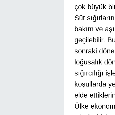
çok büyük bi
Süt sığırlar
bakım ve aşıl
geçilebilir.
sonraki dönem
loğusalık dön
sığırcılığı i
koşullarda ye
elde ettikleri
Ülke ekonomi