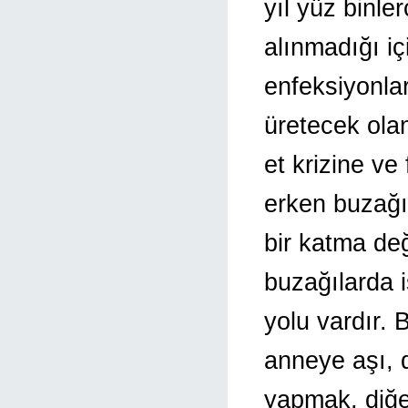
yıl yüz binle
alınmadığı i
enfeksiyonlar
üretecek olan
et krizine ve
erken buzağı
bir katma de
buzağılarda 
yolu vardır.
anneye aşı,
yapmak, diğe