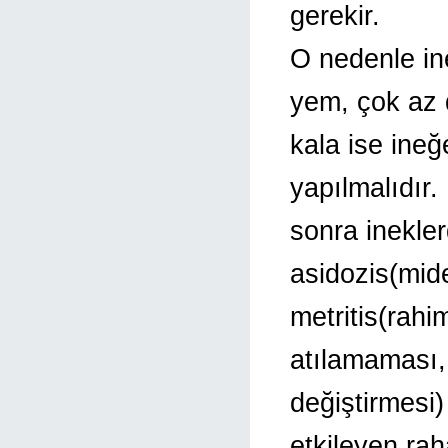
gerekir.
O nedenle ine
yem, çok az 
kala ise ine
yapılmalıdır
sonra inekle
asidozis(mide
metritis(rahi
atılamaması
değiştirmesi)
etkileyen rah