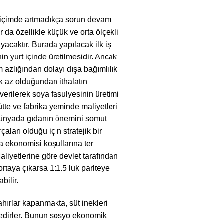
bir biçimde artmadıkça sorun devam
r da özellikle küçük ve orta ölçekli
yacaktır. Burada yapılacak ilk iş
in yurt içinde üretilmesidir. Ancak
 azlığından dolayı dışa bağımlılık
k az olduğundan ithalatın
verilerek soya fasulyesinin üretimi
ütte ve fabrika yeminde maliyetleri
ı Dünyada gıdanın önemini somut
aları olduğu için stratejik bir
sa ekonomisi koşullarına ter
liyetlerine göre devlet tarafından
ortaya çıkarsa 1:1.5 luk pariteye
bilir.
hırlar kapanmakta, süt inekleri
ktedirler. Bunun sosyo ekonomik