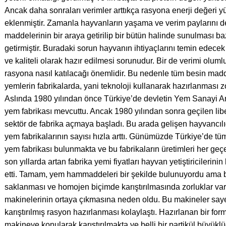
Ancak daha sonraları verimler arttıkça rasyona enerji değeri y
eklenmiştir. Zamanla hayvanların yaşama ve verim paylarını 
maddelerinin bir araya getirilip bir bütün halinde sunulması ba
getirmiştir. Buradaki sorun hayvanın ihtiyaçlarını temin ede
ve kaliteli olarak hazır edilmesi sorunudur. Bir de verimi oluml
rasyona nasıl katılacağı önemlidir. Bu nedenle tüm besin madd
yemlerin fabrikalarda, yani teknoloji kullanarak hazırlanması z
Aslında 1980 yılından önce Türkiye’de devletin Yem Sanayi Ano
yem fabrikası mevcuttu. Ancak 1980 yılından sonra geçilen li
sektör de fabrika açmaya başladı. Bu arada gelişen hayvancılı
yem fabrikalarının sayısı hızla arttı. Günümüzde Türkiye’de tü
yem fabrikası bulunmakta ve bu fabrikaların üretimleri her geç
son yıllarda artan fabrika yemi fiyatları hayvan yetiştiricilerin
etti. Tamam, yem hammaddeleri bir şekilde bulunuyordu ama 
saklanması ve homojen biçimde karıştırılmasında zorluklar v
makinelerinin ortaya çıkmasına neden oldu. Bu makineler sa
karıştırılmış rasyon hazırlanması kolaylaştı. Hazırlanan bir fo
makineye konularak karıştırılmakta ve belli bir partikül büyükl