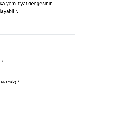
ika yemi fiyat dengesinin
ayabilir.
 *
mayacak) *