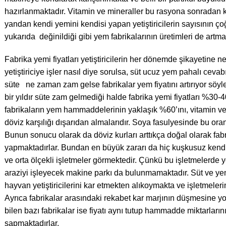
hazırlanmaktadır. Vitamin ve mineraller bu rasyona sonradan 
yandan kendi yemini kendisi yapan yetiştiricilerin sayısının ç
yukarıda değinildiği gibi yem fabrikalarının üretimleri de artma
Fabrika yemi fiyatları yetiştiricilerin her dönemde şikayetine 
yetiştiriciye işler nasıl diye sorulsa, süt ucuz yem pahalı cevabı 
süte ne zaman zam gelse fabrikalar yem fiyatını artırıyor sö
bir yıldır süte zam gelmediği halde fabrika yemi fiyatları %30-40
fabrikaların yem hammaddelerinin yaklaşık %60’ını, vitamin v
döviz karşılığı dışarıdan almalarıdır. Soya fasulyesinde bu or
Bunun sonucu olarak da döviz kurları arttıkça doğal olarak f
yapmaktadırlar. Bundan en büyük zararı da hiç kuşkusuz ken
ve orta ölçekli işletmeler görmektedir. Çünkü bu işletmelerde y
araziyi işleyecek makine parkı da bulunmamaktadır. Süt ve yem
hayvan yetiştiricilerini kar etmekten alıkoymakta ve işletmel
Ayrıca fabrikalar arasındaki rekabet kar marjının düşmesine yo
bilen bazı fabrikalar ise fiyatı aynı tutup hammadde miktarların
sapmaktadırlar.