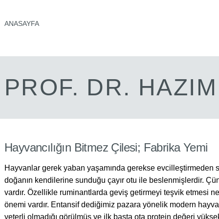
ANASAYFA
PROF. DR. HAZI
Hayvancılığın Bitmez Çilesi; Fabrika Yemi
Hayvanlar gerek yaban yaşamında gerekse evcilleştirmeden so
doğanın kendilerine sunduğu çayır otu ile beslenmişlerdir. 
vardır. Özellikle ruminantlarda geviş getirmeyi teşvik etmesi n
önemi vardır. Entansif dediğimiz pazara yönelik modern hayva
yeterli olmadığı görülmüş ve ilk başta ota protein değeri yüksek 