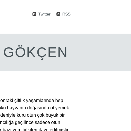
Twitter
RSS
M GÖKÇEN
nraki çiftlik yaşamlarında hep
Çünkü hayvanın doğasında ot yemek
edeniyle kuru otun çok büyük bir
ncılığa geçilince sadece otun
bazı yem bitkileri ilave edilmiştir.