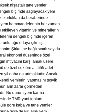
üksek nişastalı tane yemler
dengeli biçimde sağlayacak yem
zı zorlukları da beraberinde
cek yem hammaddelerinin her zaman
u etkileyen vitamin ve minerallerin
elerini dengeli biçimde içeren
orunluluğu ortaya çıkmıştır.
nim Şirketine bağlı sınırlı sayıda
beral ekonomi düzeninde özel
ğın ihtiyacını karşılamak üzere
mü de özel sektöre ait 555 adet
en yıl daha da artmaktadır. Ancak
in kendi yemlerini yapmasını teşvik
bunların zarar görmeden
ardı. Bu durum yem karma
yesinde TMR yani toplam
rmüle göre kaba ve tane yemler
üğüne göre de kırılarak yem