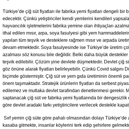
Türkiye’de çiğ süt fiyatları ile fabrika yemi fiyatları dengeli 
edecektir. Çünkü yetiştiriciler kendi yemlerini kendileri yapsala
hayvancılık işletmelerini fabrika yemine olan ihtiyaçları azalma
ithal edilen mısır, arpa, soya fasulyesi gibi yem hammaddelerin
yapılan tüm teşvik ve desteklere rağmen mısır ve arpada üretim
devam etmektedir. Soya fasulyesinde ise Türkiye’de üretim ço
azalması söz konusu bile değildir. Belki daha büyük destekler 
teşvik edilebilir. Çözüm yine devlete düşmektedir. Devlet çiğ s
göz önüne alarak fiyatları belirleyebilir. Çünkü Covid salgın
biçimde göstermiştir. Çiğ süt ve yem gıda üretiminin önemli parç
önem taşımaktadır. Stratejik ürünlerin fiyatları da serbest piya
edilemez ve mutlaka devlet tarafından denetlenmesi gerekir. Ma
saptanacak çiğ süt ve fabrika yemi fiyatlarında bir dengesizlik 
göre devlet aradaki farkı yetiştiricilere verilecek destekle kapata
Sırf yemin çiğ süte göre pahalı olmasından dolayı Türkiye’de a
kasaba gitmekte, insanlar köylerini terk edip şehirlere gelme