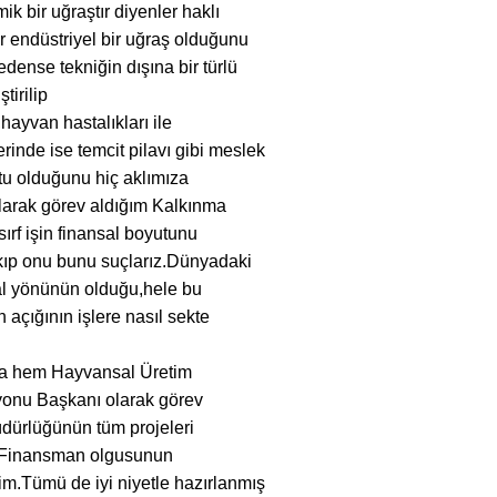
k bir uğraştır diyenler haklı
bir endüstriyel bir uğraş olduğunu
ense tekniğin dışına bir türlü
tirilip
hayvan hastalıkları ile
rinde ise temcit pilavı gibi meslek
tu olduğunu hiç aklımıza
larak görev aldığım Kalkınma
ırf işin finansal boyutunu
kıp onu bunu suçlarız.Dünyadaki
sal yönünün olduğu,hele bu
 açığının işlere nasıl sekte
ında hem Hayvansal Üretim
onu Başkanı olarak görev
dürlüğünün tüm projeleri
tık.Finansman olgusunun
tim.Tümü de iyi niyetle hazırlanmış