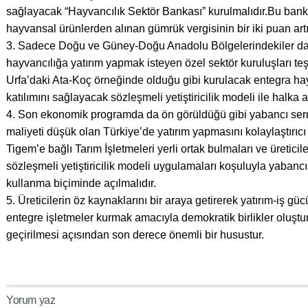
sağlayacak “Hayvancılık Sektör Bankası” kurulmalıdır.Bu bank
hayvansal ürünlerden alınan gümrük vergisinin bir iki puan artırı
3. Sadece Doğu ve Güney-Doğu Anadolu Bölgelerindekiler dah
hayvancılığa yatırım yapmak isteyen özel sektör kuruluşları te
Urfa’daki Ata-Koç örneğinde olduğu gibi kurulacak entegra hayva
katılımını sağlayacak sözleşmeli yetiştiricilik modeli ile halka a
4. Son ekonomik programda da ön görüldüğü gibi yabancı serm
maliyeti düşük olan Türkiye’de yatırım yapmasını kolaylaştırıcı
Tigem’e bağlı Tarım İşletmeleri yerli ortak bulmaları ve üreticil
sözleşmeli yetiştiricilik modeli uygulamaları koşuluyla yabancı
kullanma biçiminde açılmalıdır.
5. Üreticilerin öz kaynaklarını bir araya getirerek yatırım-iş güc
entegre işletmeler kurmak amacıyla demokratik birlikler oluştu
geçirilmesi açısından son derece önemli bir husustur.
Yorum yaz