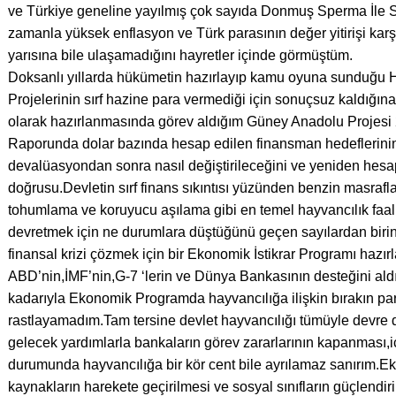
ve Türkiye geneline yayılmış çok sayıda Donmuş Sperma İle Sığı
zamanla yüksek enflasyon ve Türk parasının değer yitirişi karşı
yarısına bile ulaşamadığını hayretler içinde görmüştüm.
Doksanlı yıllarda hükümetin hazırlayıp kamu oyuna sunduğu H
Projelerinin sırf hazine para vermediği için sonuçsuz kaldığına
olarak hazırlanmasında görev aldığım Güney Anadolu Projesi 
Raporunda dolar bazında hesap edilen finansman hedeflerin
devalüasyondan sonra nasıl değiştirileceğini ve yeniden hes
doğrusu.Devletin sırf finans sıkıntısı yüzünden benzin masrafla
tohumlama ve koruyucu aşılama gibi en temel hayvancılık faali
devretmek için ne durumlara düştüğünü geçen sayılardan bi
finansal krizi çözmek için bir Ekonomik İstikrar Programı hazı
ABD’nin,İMF’nin,G-7 ‘lerin ve Dünya Bankasının desteğini ald
kadarıyla Ekonomik Programda hayvancılığa ilişkin bırakın parag
rastlayamadım.Tam tersine devlet hayvancılığı tümüyle devre 
gelecek yardımlarla bankaların görev zararlarının kapanması,i
durumunda hayvancılığa bir kör cent bile ayrılamaz sanırım.E
kaynakların harekete geçirilmesi ve sosyal sınıfların güçlendir