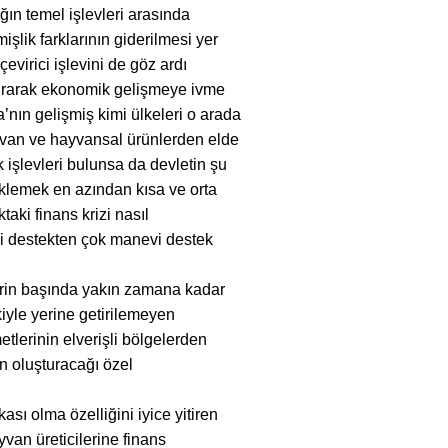
ğın temel işlevleri arasında
işlik farklarının giderilmesi yer
evirici işlevini de göz ardı
artırarak ekonomik gelişmeye ivme
’nın gelişmiş kimi ülkeleri o arada
ayvan ve hayvansal ürünlerden elde
işlevleri bulunsa da devletin şu
klemek en azından kısa ve orta
aki finans krizi nasıl
di destekten çok manevi destek
lerin başında yakın zamana kadar
kiyle yerine getirilemeyen
lerinin elverişli bölgelerden
in oluşturacağı özel
ası olma özelliğini iyice yitiren
van üreticilerine finans