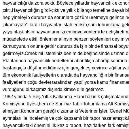
hayvancılığı da zora soktu.Böylece yıllardır hayvancılık ekonomi
çıktı.Hayvancılığın girdi-çıktı ve yıllık bilanço temeline dayalı 
hep yineleyip dururuz da sorunlara çözüm üretmeye gelince ned
çıkamayız.Yıllardır hayvanlar ıslah edilsin,suni tohumlama geliş
yaygınlaştırılsın,hayvanlarımızı embriyo yöntemi le geliştirelim,
mücadelede etkili önlemler alınsın benzeri söylemleri deyim ye
kamuoyunun önüne getirir dururuz da işin bir de finansal boyu
getirmeyiz.Örnek mi istersiniz,benim de beşincisinde uzman o
Planlarında hayvancılık hedeflerini abarttıkça abartıp sonrada s
başlangıçta düşünmediğimiz için gerçekleşmeyince ağıtlar ya
tüm ekonomik faaliyetlerin o arada da hayvancılığın bir finan
faaliyetlerin çoğu devlet tarafından yapılıyorsa kamu finansman
vurduğunu birkaçımız dışında kimse dile getirmez.
1982 yılında 5.Beş Yıllık Kalkınma Planı hazırlık çalışmalar
Komisyonu üyesi,hem de Suni ve Tabii Tohumlama Alt Komisy
almıştım.Konumum gereği o zamanki Veteriner İşleri Genel Mü
ayrıntıları ile incelemiş ve çok kapsamlı bir rapor hazırlamış
hayvancılıktaki önemini ilk kez o raporu hazırlarken fark etmiş