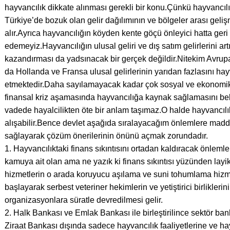
hayvancılık dikkate alınması gerekli bir konu.Çünkü hayvancılı
Türkiye’de bozuk olan gelir dağılımının ve bölgeler arası gelişm
alır.Ayrıca hayvancılığın köyden kente göçü önleyici hatta geri ç
edemeyiz.Hayvancılığın ulusal geliri ve dış satım gelirlerini 
kazandırması da yadsınacak bir gerçek değildir.Nitekim Avrupa
da Hollanda ve Fransa ulusal gelirlerinin yarıdan fazlasını h
etmektedir.Daha sayılamayacak kadar çok sosyal ve ekonomik 
finansal kriz aşamasında hayvancılığa kaynak sağlamasını be
vadede hayalcilikten öte bir anlam taşımaz.O halde hayvancılıkt
alışabilir.Bence devlet aşağıda sıralayacağım önlemlere mad
sağlayarak çözüm önerilerinin önünü açmak zorundadır.
1. Hayvancılıktaki finans sıkıntısını ortadan kaldıracak önlem
kamuya ait olan ama ne yazık ki finans sıkıntısı yüzünden layi
hizmetlerin o arada koruyucu aşılama ve suni tohumlama hizmet
başlayarak serbest veteriner hekimlerin ve yetiştirici birliklerin
organizasyonlara süratle devredilmesi gelir.
2. Halk Bankası ve Emlak Bankası ile birleştirilince sektör bank
Ziraat Bankası dışında sadece hayvancılık faaliyetlerine ve hay