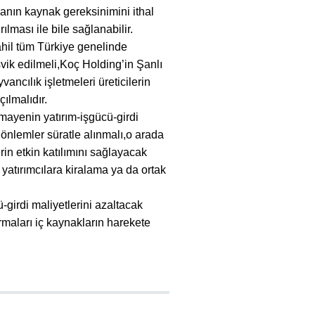
anın kaynak gereksinimini ithal
lması ile bile sağlanabilir.
il tüm Türkiye genelinde
şvik edilmeli,Koç Holding’in Şanlı
ncılık işletmeleri üreticilerin
çılmalıdır.
ayenin yatırım-işgücü-girdi
 önlemler süratle alınmalı,o arada
erin etkin katılımını sağlayacak
 yatırımcılara kiralama ya da ortak
ü-girdi maliyetlerini azaltacak
rmaları iç kaynakların harekete