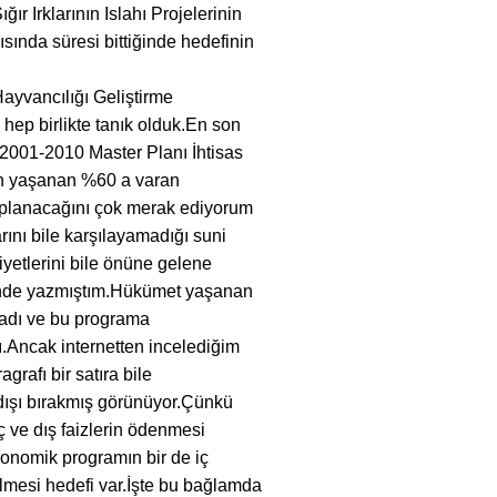
r Irklarının Islahı Projelerinin
sında süresi bittiğinde hedefinin
ayvancılığı Geliştirme
 hep birlikte tanık olduk.En son
2001-2010 Master Planı İhtisas
in yaşanan %60 a varan
aplanacağını çok merak ediyorum
rını bile karşılayamadığı suni
yetlerini bile önüne gelene
rinde yazmıştım.Hükümet yaşanan
rladı ve bu programa
ı.Ancak internetten incelediğim
rafı bir satıra bile
dışı bırakmış görünüyor.Çünkü
ç ve dış faizlerin ödenmesi
konomik programın bir de iç
ilmesi hedefi var.İşte bu bağlamda