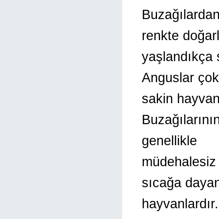
Buzağılardan
renkte doğar
yaşlandıkça s
Anguslar çok
sakin hayvanla
Buzağılarını
genellikle
müdehalesiz 
sıcağa dayan
hayvanlardır.