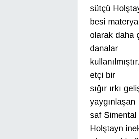
sütçü Holştay
besi materyal
olarak daha ç
danalar
kullanılmıştı
etçi bir
sığır ırkı gel
yaygınlaşan
saf Simental 
Holştayn inek