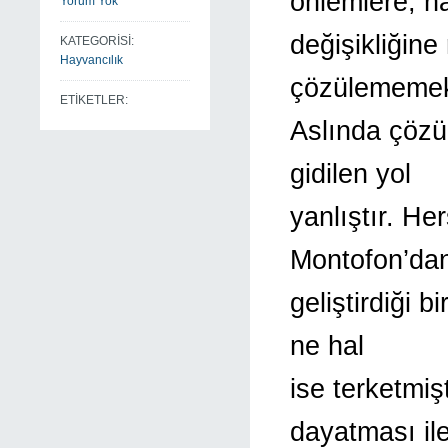
önlemlere, h
Yorum Yok
değişikliğine
KATEGORİSİ:
Hayvancılık
çözülememek
ETİKETLER:
Aslında çözü
gidilen yol
yanlıştır. He
Montofon’da
geliştirdiği b
ne hal
ise terketmiş
dayatması il