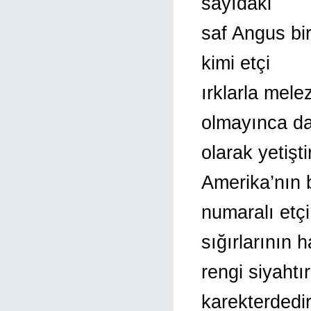
sayıdaki
saf Angus bir
kimi etçi
ırklarla mele
olmayınca da
olarak yetişt
Amerika’nın b
numaralı etçi
sığırlarının 
rengi siyaht
karekterdedir