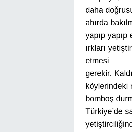
daha doğrus
ahırda bakıl
yapıp yapıp e
ırkları yetiş
etmesi
gerekir. Kal
köylerindeki 
bomboş durm
Türkiye’de s
yetiştirciliğ