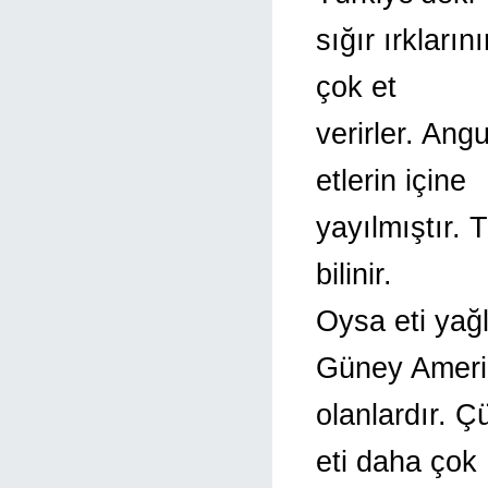
sığır ırkları
çok et
verirler. Ang
etlerin içine
yayılmıştır. 
bilinir.
Oysa eti yağ
Güney Ameri
olanlardır. Ç
eti daha çok