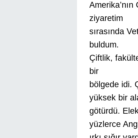
Amerika’nın 
ziyaretim
sırasında Vet
buldum.
Çiftlik, fakü
bir
bölgede idi. 
yüksek bir a
götürdü. Elek
yüzlerce An
ırkı sığır va