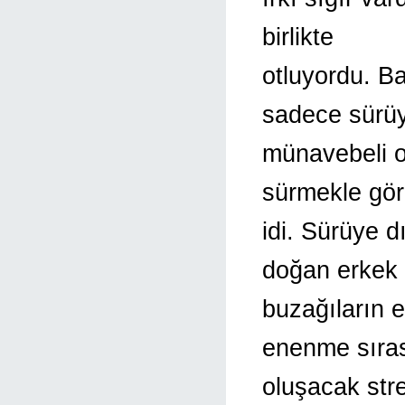
birlikte
otluyordu. Ba
sadece sürü
münavebeli o
sürmekle gör
idi. Sürüye 
doğan erkek
buzağıların e
enenme sıra
oluşacak str