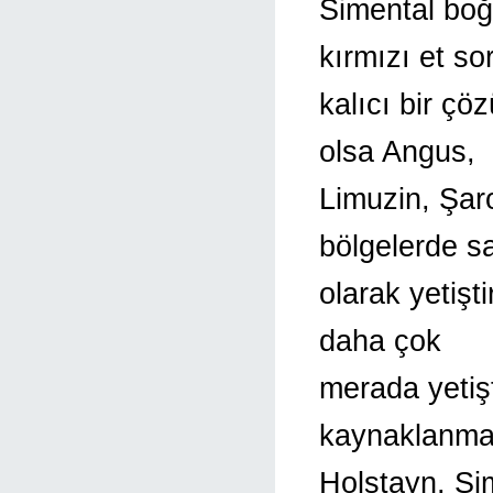
Simental boğ
kırmızı et so
kalıcı bir çö
olsa Angus,
Limuzin, Şaro
bölgelerde s
olarak yetişti
daha çok
merada yetiş
kaynaklanmak
Holştayn, Sim