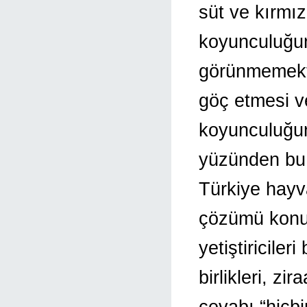
süt ve kırmız
koyunculuğun
görünmemekte
göç etmesi ve
koyunculuğun
yüzünden bu y
Türkiye hayva
çözümü konus
yetiştiricileri
birlikleri, zi
cevabı “hiçbi