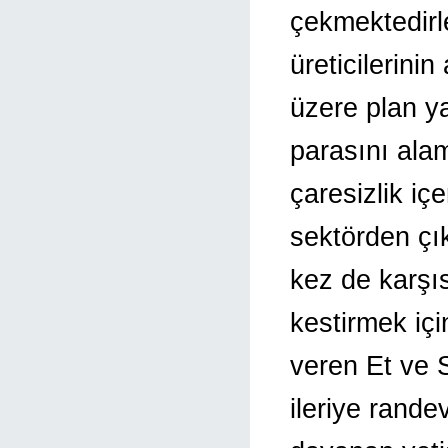
çekmektedirle
üreticilerini
üzere plan y
parasını alam
çaresizlik iç
sektörden çı
kez de karşı
kestirmek içi
veren Et ve
ileriye rande