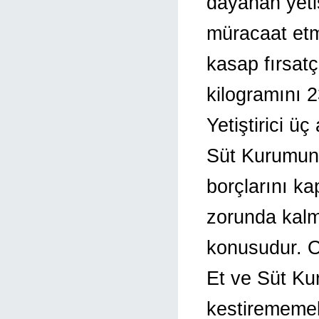
dayanan yeti
müracaat et
kasap fırsatç
kilogramını 2
Yetiştirici ü
Süt Kurumuna
borçlarını k
zorunda kalm
konusudur. O
Et ve Süt Ku
kestirememek