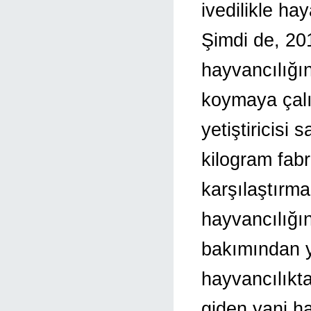
ivedilikle ha
Şimdi de, 201
hayvancılığı
koymaya çal
yetiştiricisi s
kilogram fab
karşılaştırma
hayvancılığı
bakımından y
hayvancılıkt
giden yani ha