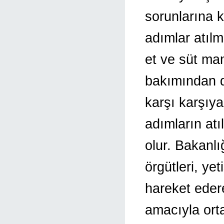
sorunlarına 
adımlar atıl
et ve süt ma
bakımından dı
karşı karşıya
adımların at
olur. Bakanlı
örgütleri, yet
hareket eder
amacıyla orta