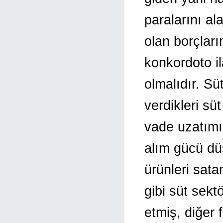
paralarını al
olan borçlar
konkordoto il
olmalıdır. Sü
verdikleri sü
vade uzatımı
alım gücü dü
ürünleri sat
gibi süt sekt
etmiş, diğer