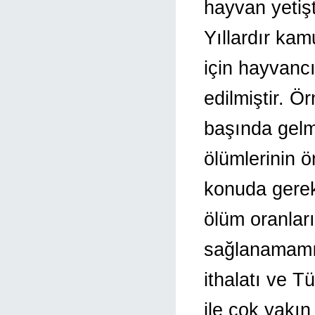
hayvan yetişti
Yıllardır ka
için hayvancı
edilmiştir. Ö
başında gelm
ölümlerinin ö
konuda gerekl
ölüm oranlar
sağlanamamış
ithalatı ve T
ile çok yakın