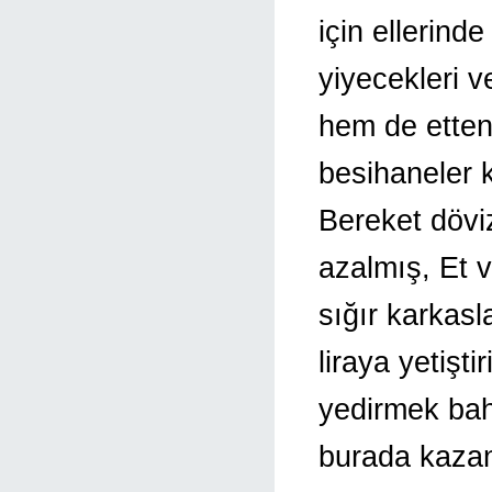
için ellerin
yiyecekleri v
hem de etten 
besihaneler 
Bereket döviz
azalmış, Et 
sığır karkasl
liraya yetişti
yedirmek bah
burada kazan