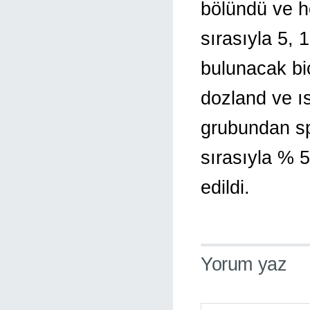
bölündü ve h
sırasıyla 5,
bulunacak biç
dozland ve ı
grubundan sp
sırasıyla % 
edildi.
Yorum yaz