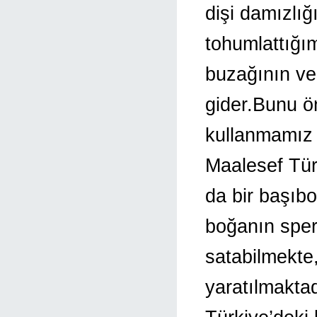
dişi damızlığ
tohumlattığı
buzağının ver
gider.Bunu ön
kullanmamız 
Maalesef Tür
da bir başıb
boğanın sperm
satabilmekte
yaratılmakta