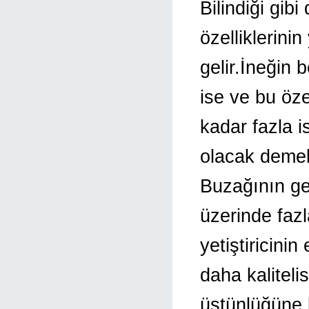
Bilindiği gib
özelliklerini
gelir.İneğin 
ise ve bu öze
kadar fazla i
olacak demek
Buzağının gen
üzerinde faz
yetiştiricini
daha kalitel
üstünlüğüne b