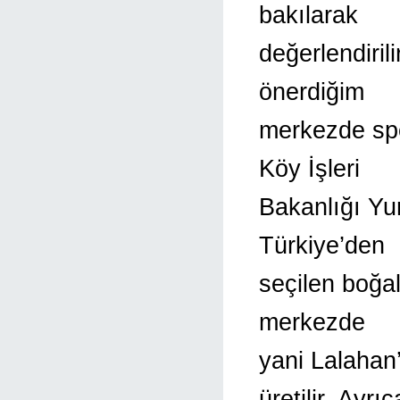
bakılarak
değerlendiril
önerdiğim
merkezde spe
Köy İşleri
Bakanlığı Yurt
Türkiye’den
seçilen boğal
merkezde
yani Lalahan
üretilir. Ayrıc