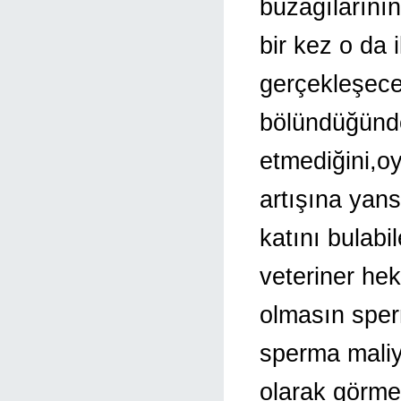
buzağılarının
bir kez o da 
gerçekleşeceğ
bölündüğünde 
etmediğini,o
artışına yans
katını bulabil
veteriner heki
olmasın sper
sperma maliye
olarak görme