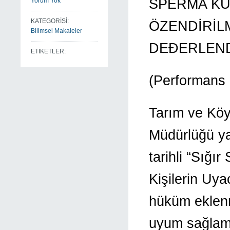
SPERMA KU
Yorum Yok
KATEGORİSİ:
ÖZENDİRİL
Bilimsel Makaleler
DEÐERLEN
ETİKETLER:
(Performans 
Tarım ve Köy
Müdürlüğü ya
tarihli “Sığ
Kişilerin Uya
hüküm eklenmi
uyum sağlam