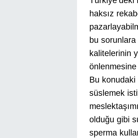
Türkiye’deki 
haksız rekab
pazarlayabil
bu sorunlara
kalitelerini
önlenmesine 
Bu konudaki 
süslemek isti
meslektaşımı
olduğu gibi s
sperma kulla