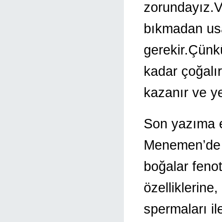
zorundayız.Ve
bıkmadan us
gerekir.Çünkü,
kadar çoğalı
kazanır ve ye
Son yazıma e
Menemen’de
boğalar fenot
özelliklerine,
spermaları il