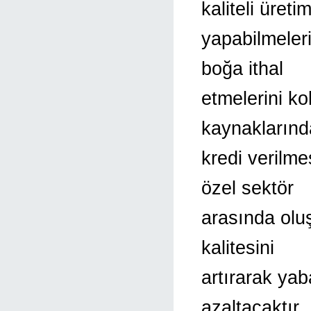
kaliteli üreti
yapabilmeleri 
boğa ithal
etmelerini k
kaynakların
kredi verilme
özel sektör
arasında olu
kalitesini
artırarak yab
azaltacaktır.