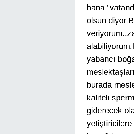
bana ”vatand
olsun diyor.
veriyorum.,z
alabiliyorum
yabancı boğa 
meslektaşlar
burada meslek
kaliteli sper
giderecek ola
yetiştiriciler