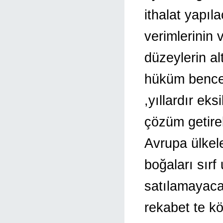
ithalat yapıl
verimlerinin v
düzeylerin al
hüküm bence 
,yıllardır ek
çözüm getire
Avrupa ülkel
boğaları sırf
satılamayaca
rekabet te k