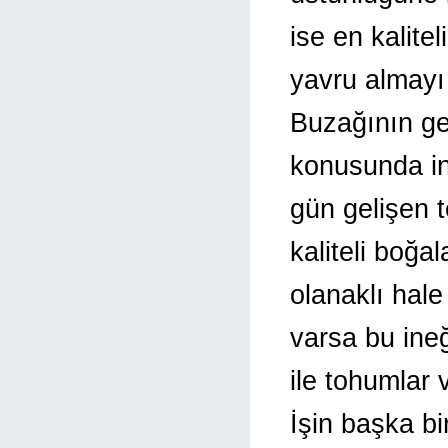
ise en kalite
yavru almayı 
Buzağının gen
konusunda in
gün gelişen te
kaliteli boğa
olanaklı hale 
varsa bu ine
ile tohumlar v
İşin başka bi