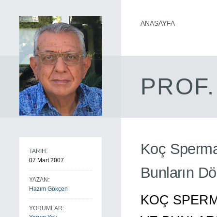
ANASAYFA
PROF.
Koç Sperma
TARİH:
07 Mart 2007
Bunların Döl 
YAZAN:
Hazım Gökçen
KOÇ SPERM
YORUMLAR: