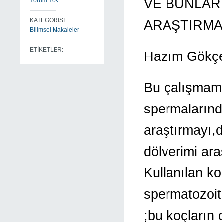
VE BUNLARI
Yorum Yok
KATEGORİSİ:
ARAŞTIRM
Bilimsel Makaleler
ETİKETLER:
Hazım Gökç
Bu çalışmamı
spermalarınd
araştırmayı,
dölverimi ara
Kullanılan k
spermatozoit 
;bu koçların