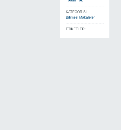
Yorum Yok
KATEGORİSİ:
Bilimsel Makaleler
ETİKETLER: