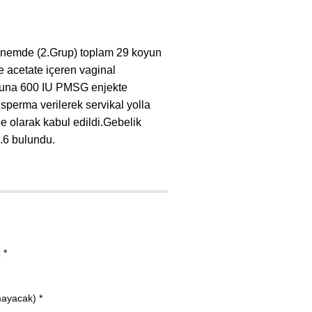
dönemde (2.Grup) toplam 29 koyun
e acetate içeren vaginal
oyuna 600 IU PMSG enjekte
 sperma verilerek servikal yolla
e olarak kabul edildi.Gebelik
.6 bulundu.
 *
mayacak) *