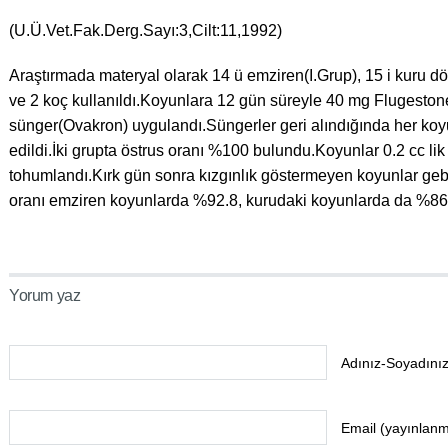
(U.Ü.Vet.Fak.Derg.Sayı:3,Cilt:11,1992)
Araştırmada materyal olarak 14 ü emziren(I.Grup), 15 i kuru 
ve 2 koç kullanıldı.Koyunlara 12 gün süreyle 40 mg Flugeston
sünger(Ovakron) uygulandı.Süngerler geri alındığında her k
edildi.İki grupta östrus oranı %100 bulundu.Koyunlar 0.2 cc lik
tohumlandı.Kırk gün sonra kızgınlık göstermeyen koyunlar geb
oranı emziren koyunlarda %92.8, kurudaki koyunlarda da %86
Yorum yaz
Adınız-Soyadınız
Email (yayınlan