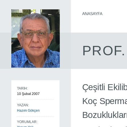
ANASAYFA
PROF.
Çeşitli Ekil
TARİH:
10 Şubat 2007
Koç Spermat
YAZAN:
Hazım Gökçen
Bozuklukları
YORUMLAR: