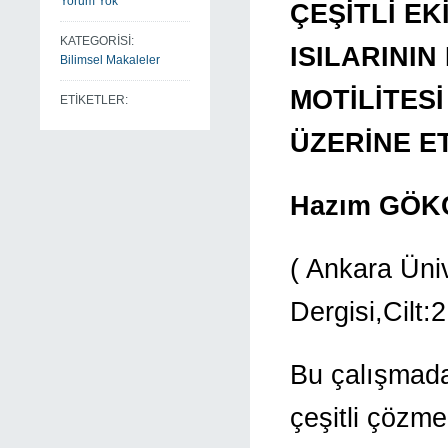
Yorum Yok
ÇEŞİTLİ E
KATEGORİSİ:
ISILARINI
Bilimsel Makaleler
MOTİLİTES
ETİKETLER:
ÜZERİNE ET
Hazım GÖK
( Ankara Üniv
Dergisi,Cilt:
Bu çalışmada 
çeşitli çözm