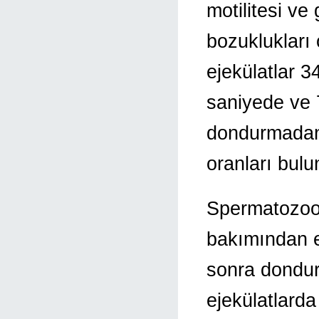
motilitesi v
bozuklukları
ejekülatlar 
saniyede ve 
dondurmadan 
oranları bulu
Spermatozoon
bakımından en
sonra dondur
ejekülatlarda 