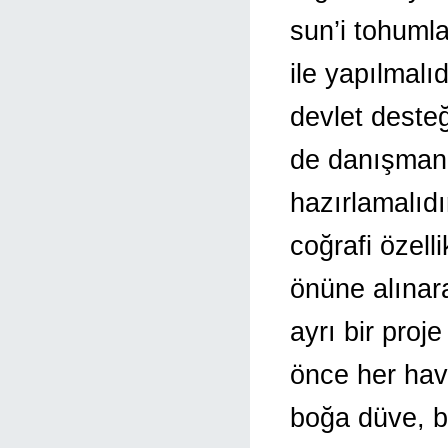
sun’i tohuml
ile yapılmalı
devlet desteğ
de danışmanlı
hazırlamalıdı
coğrafi özelli
önüne alınara
ayrı bir pro
önce her havz
boğa düve, bo