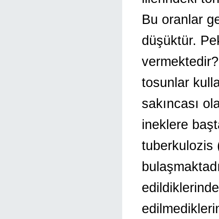
Bu oranlar g
düşüktür. Pek
vermektedir?.
tosunlar kul
sakıncası ol
ineklere baş
tuberkulozis
bulaşmaktadır
edildiklerind
edilmedikler