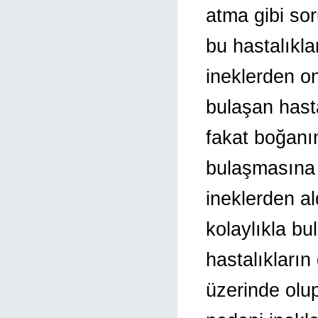
atma gibi sor
bu hastalıkla
ineklerden on
bulaşan hast
fakat boğanın
bulaşmasına y
ineklerden al
kolaylıkla bu
hastalıkların
üzerinde olu