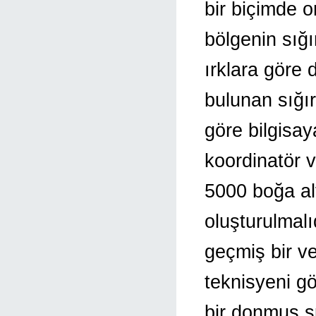
bir biçimde o
bölgenin sığı
ırklara göre 
bulunan sığır
göre bilgisay
koordinatör v
5000 boğa al
oluşturulmal
geçmiş bir ve
teknisyeni g
bir donmuş s