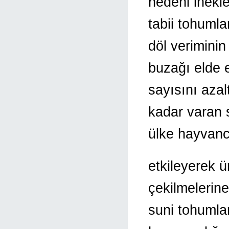
nedeni inekl
tabii tohumla
döl verimini
buzağı elde 
sayısını azal
kadar varan 
ülke hayvanc
etkileyerek 
çekilmelerine
suni tohumlam