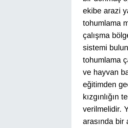
ekibe arazi y
tohumlama ma
çalışma bölge
sistemi bulu
tohumlama çal
ve hayvan bak
eğitimden geçi
kızgınlığın t
verilmelidir. 
arasında bir 