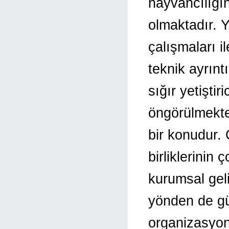
hayvancılığı
olmaktadır. Y
çalışmaları il
teknik ayrın
sığır yetiştir
öngörülmekt
bir konudur. Ç
birliklerini
kurumsal gel
yönden de gü
organizasyonu