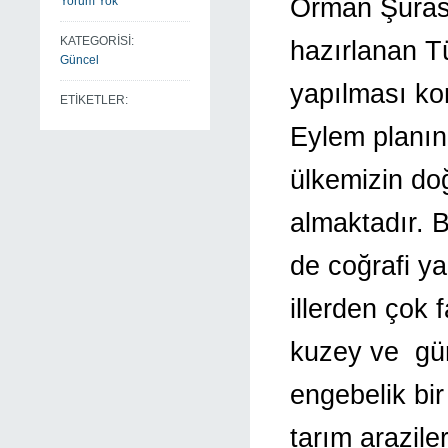
Orman Şurası
Yorum Yok
KATEGORİSİ:
hazırlanan T
Güncel
yapılması ko
ETİKETLER:
Eylem planın
ülkemizin d
almaktadır. B
de coğrafi ya
illerden çok 
kuzey ve gün
engebelik bir
tarım arazile