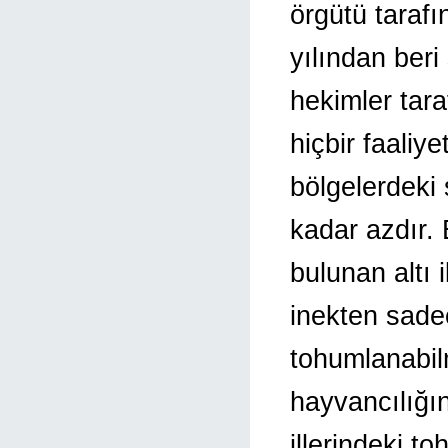
örgütü taraf
yılından beri
hekimler tar
hiçbir faaliy
bölgelerdeki 
kadar azdır. 
bulunan altı 
inekten sade
tohumlanabil
hayvancılığı
illerindeki t