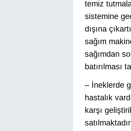
temiz tutmal
sistemine geç
dışına çıkar
sağım makinel
sağımdan son
batırılması ta
– İneklerde g
hastalık var
karşı geliştir
satılmaktadır.