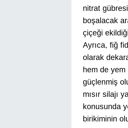
nitrat gübresi
boşalacak ar
çiçeği ekildi
Ayrıca, fiğ f
olarak dekara
hem de yem e
güçlenmiş olu
mısır silajı y
konusunda yet
birikiminin 