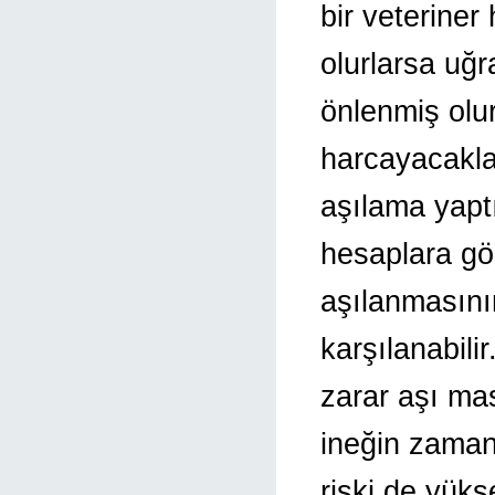
bir veteriner
olurlarsa uğ
önlenmiş olur
harcayacakla
aşılama yapt
hesaplara gör
aşılanmasının 
karşılanabili
zarar aşı mas
ineğin zaman 
riski de yükse