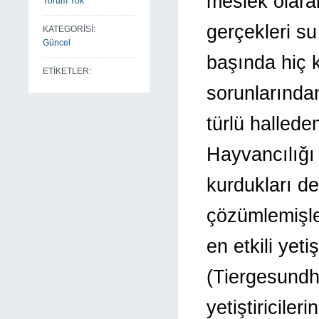
meslek olara
Yorum Yok
gerçekleri su
KATEGORİSİ:
Güncel
başında hiç 
ETİKETLER:
sorunlarından
türlü halledem
Hayvancılığı 
kurdukları de
çözümlemişle
en etkili yeti
(Tiergesundh
yetiştiricile