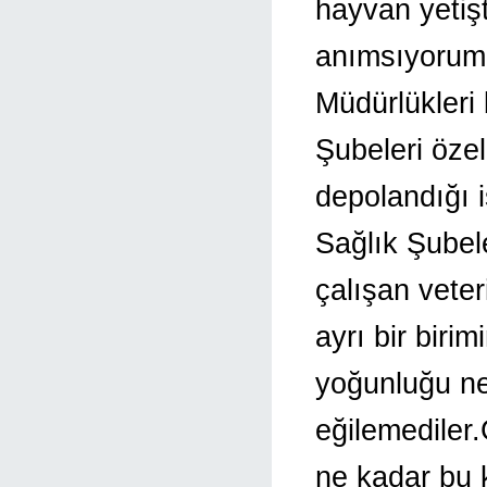
hayvan yetişti
anımsıyorum 
Müdürlükleri 
Şubeleri özel
depolandığı i
Sağlık Şubele
çalışan vete
ayrı bir biri
yoğunluğu ne
eğilemediler
ne kadar bu 