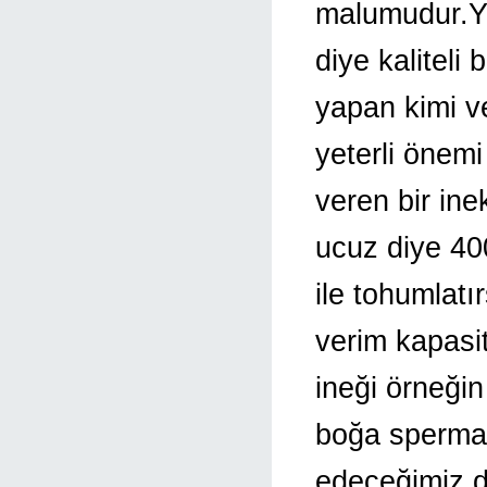
malumudur.Yet
diye kalitel
yapan kimi v
yeterli önemi
veren bir in
ucuz diye 400
ile tohumlatı
verim kapasi
ineği örneğin 
boğa spermas
edeceğimiz di