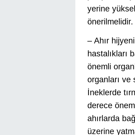
yerine yüksek
önerilmelidir.
– Ahır hijye
hastalıkları 
önemli organ
organları ve 
İneklerde tır
derece öneml
ahırlarda bağ
üzerine yatm