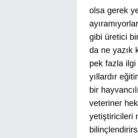
olsa gerek ye
ayıramıyorlar
gibi üretici b
da ne yazık k
pek fazla ilg
yıllardır eğit
bir hayvancıl
veteriner hek
yetiştiricile
bilinçlendiri