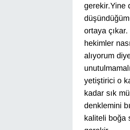
gerekir.Yine 
düşündüğümü
ortaya çıkar
hekimler nas
alıyorum diy
unutulmamalıd
yetiştirici o
kadar sık mü
denklemini b
kaliteli boğ