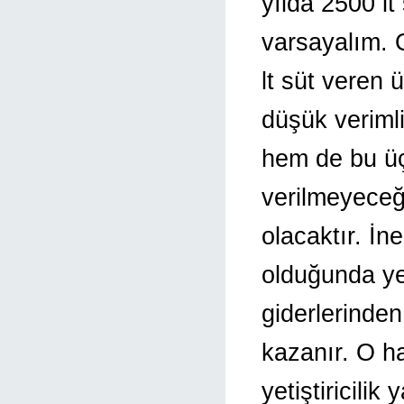
yılda 2500 lt
varsayalım. 
lt süt veren 
düşük verimli
hem de bu ü
verilmeyeceğ
olacaktır. İn
olduğunda yem
giderlerinde
kazanır. O hal
yetiştiricili