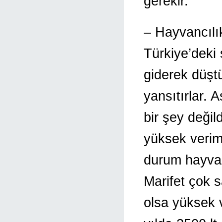
gerekir.
– Hayvancılı
Türkiye’deki 
giderek düşt
yansıtırlar. 
bir şey değild
yüksek veriml
durum hayvanc
Marifet çok 
olsa yüksek 