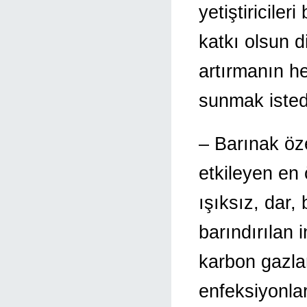
yetiştiricile
katkı olsun d
artırmanın hep
sunmak isted
– Barınak özel
etkileyen en 
ışıksız, dar,
barındırılan
karbon gazlar
enfeksiyonlar