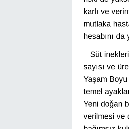
karlı ve verim
mutlaka hasta
hesabını da 
– Süt inekler
sayısı ve üre
Yaşam Boyu K
temel ayaklar
Yeni doğan b
verilmesi ve
bağımsız kul