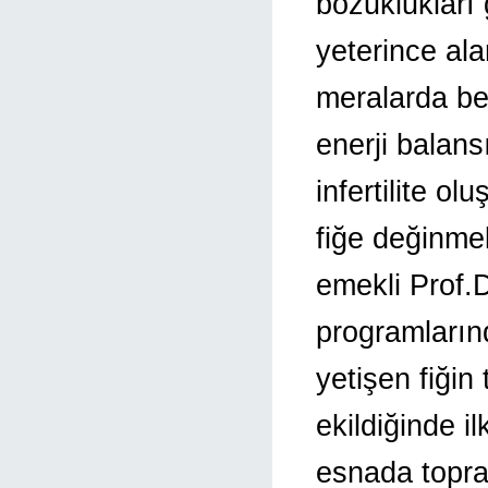
bozuklukları 
yeterince al
meralarda bes
enerji balan
infertilite o
fiğe değinme
emekli Prof.
programların
yetişen fiği
ekildiğinde i
esnada topra