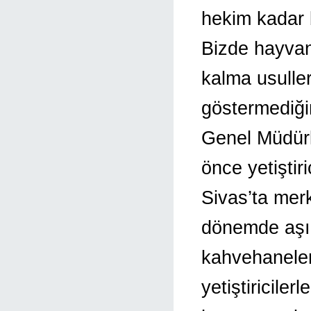
hekim kadar b
Bizde hayvan
kalma usuller
göstermediğim
Genel Müdür
önce yetiştir
Sivas’ta mer
dönemde aşıl
kahvehaneler
yetiştiriciler