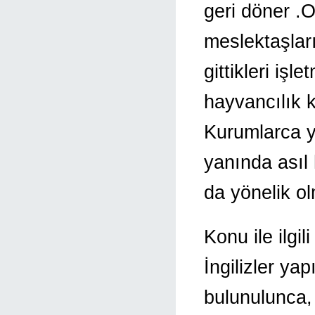
geri döner .O
meslektaşlar
gittikleri işl
hayvancılık k
Kurumlarca ya
yanında asıl
da yönelik ol
Konu ile ilgi
İngilizler ya
bulunulunca, 