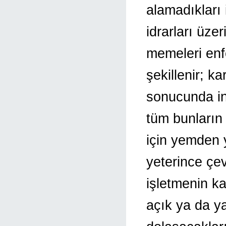
alamadıkları 
idrarları üze
memeleri enf
şekillenir; k
sonucunda inf
tüm bunların
için yemden y
yeterince çe
işletmenin ka
açık ya da y