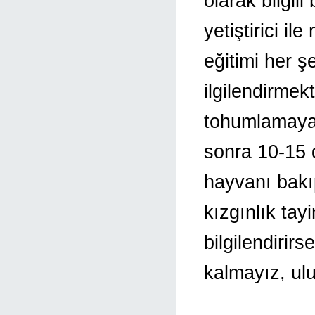
olarak bilgili
yetiştirici il
eğitimi her ş
ilgilendirmek
tohumlamaya v
sonra 10-15 da
hayvanı bakı
kızgınlık tay
bilgilendirir
kalmayız, ul