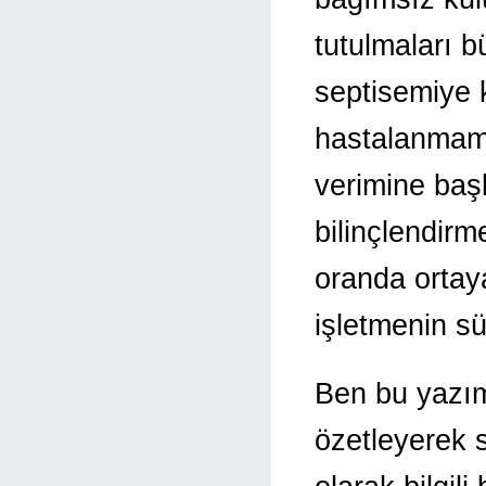
tutulmaları 
septisemiye 
hastalanmama
verimine başl
bilinçlendirm
oranda ortay
işletmenin süt
Ben bu yazım
özetleyerek 