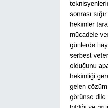
teknisyenleri
sonrası sığı
hekimler tar
mücadele ver
günlerde hay
serbest veter
olduğunu apa
hekimliği ge
gelen çözüm 
görünse dile
bildiği ve gr