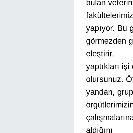
bulan veterin
fakültelerim
yapıyor. Bu 
görmezden ge
eleştirir,
yaptıkları i
olursunuz. Ö
yandan, grup
örgütlerimizi
çalışmaların
aldığını