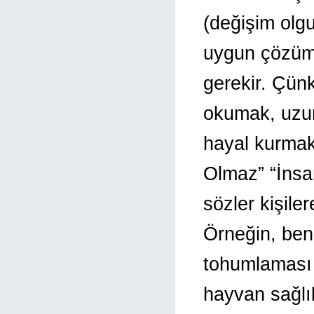
(değişim olg
uygun çözüm 
gerekir. Çün
okumak, uzun
hayal kurmak
Olmaz” “İnsa
sözler kişile
Örneğin, ben
tohumlaması 
hayvan sağlı