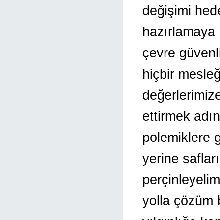
değişimi hed
hazırlamaya 
çevre güvenli
hiçbir mesle
değerlerimize
ettirmek adı
polemiklere g
yerine saflar
perçinleyelim
yolla çözüm 