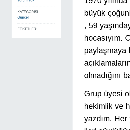
1970 yılında
Yorum Yok
büyük çoğunl
KATEGORİSİ:
Güncel
, 59 yaşında
ETİKETLER:
hocasıyım. O
paylaşmaya 
açıklamalarım
olmadığını b
Grup üyesi ol
hekimlik ve 
yazdım. Her 