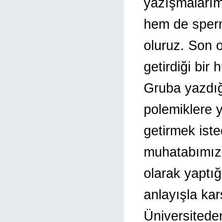
yazışmalarım
hem de sperm
oluruz. Son o
getirdiği bi
Gruba yazdığ
polemiklere y
getirmek ist
muhatabımızı
olarak yaptığ
anlayışla karş
Üniversitede