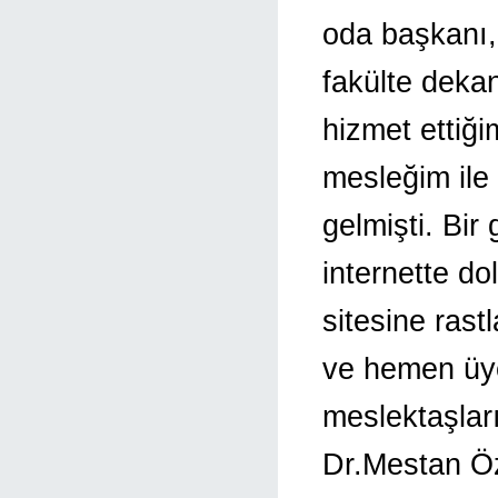
oda başkanı,
fakülte dekan
hizmet ettiği
mesleğim ile
gelmişti. Bir
internette d
sitesine rast
ve hemen üye
meslektaşlar
Dr.Mestan Ö