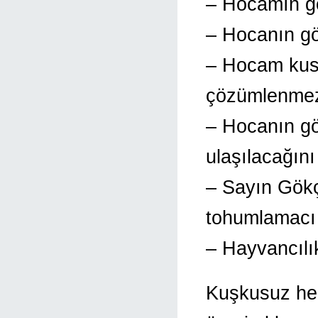
– Hocamın gö
– Hocanın gö
– Hocam kus
çözümlenme
– Hocanın gör
ulaşılacağın
– Sayın Gökç
tohumlamacı 
– Hayvancılı
Kuşkusuz her 