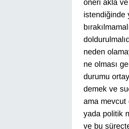
öneri akla ve
istendiğinde 
bırakılmamalı 
doldurulmalıd
neden olama
ne olması ger
durumu ortaya
demek ve suç
ama mevcut 
yada politik 
ve bu süreçt