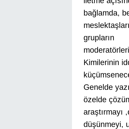
iletme açısı
bağlamda, b
meslektaşlar
grupların
moderatörleri
Kimilerinin i
küçümsenecek,
Genelde yaz
özelde çözü
araştırmayı ,
düşünmeyi, u