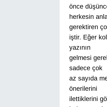
önce düşünce
herkesin anl
gerektiren ço
iştir. Eğer k
yazının
gelmesi gerek
sadece çok
az sayıda me
önerilerini
ilettiklerini