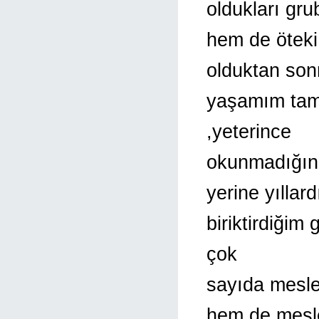
oldukları gru
hem de öteki
olduktan son
yaşamım tamam
,yeterince
okunmadığını
yerine yıllard
biriktirdiğim 
çok
sayıda mesle
hem de mesl