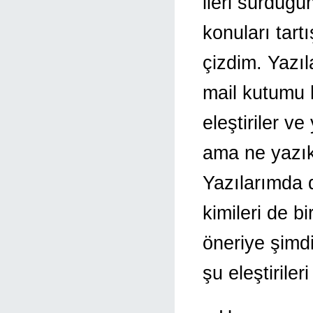
ileri sürdüğü
konuları tar
çizdim. Yazıl
mail kutumu 
eleştiriler v
ama ne yazık 
Yazılarımda 
kimileri de b
öneriye şimd
şu eleştiriler