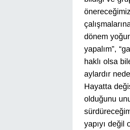
önereceğimiz
çalışmalarına
dönem yoğun b
yapalım”, “ga
haklı olsa bi
aylardır ned
Hayatta deği
olduğunu unu
sürdüreceğim
yapıyı değil 