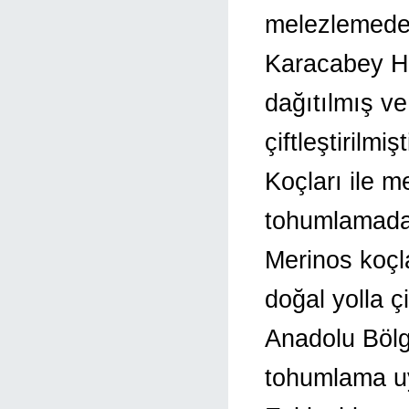
melezlemede 
Karacabey Ha
dağıtılmış ve
çiftleştirilm
Koçları ile 
tohumlamadan
Merinos koçl
doğal yolla ç
Anadolu Bölg
tohumlama uy