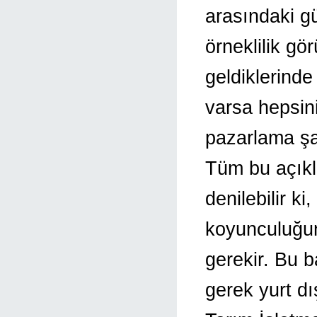
arasındaki g
örneklilik gö
geldiklerind
varsa hepsini
pazarlama şa
Tüm bu açıkl
denilebilir k
koyunculuğun
gerekir. Bu 
gerek yurt dı