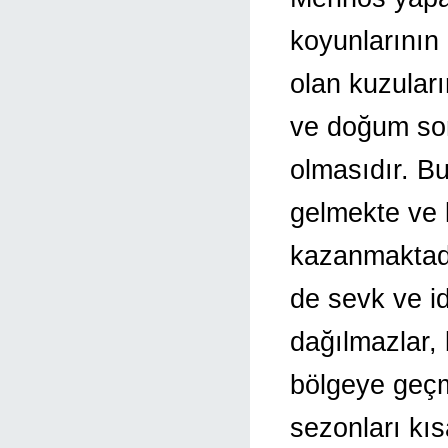
koyunlarının 
olan kuzular
ve doğum sonr
olmasıdır. B
gelmekte ve k
kazanmaktadır
de sevk ve id
dağılmazlar,
bölgeye geçme
sezonları kı