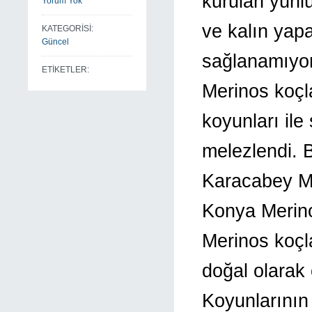
kurulan yünl
Yorum Yok
ve kalın yap
KATEGORİSİ:
Güncel
sağlanamıyor
ETİKETLER:
Merinos koçla
koyunları ile
melezlendi.
Karacabey Me
Konya Merinos
Merinos koçla
doğal olarak 
Koyunlarının