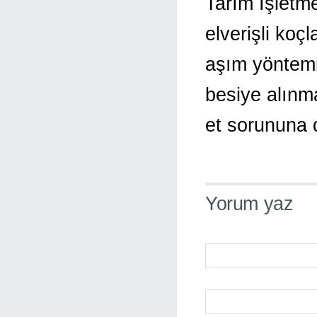
Tarım İşletm
elverişli koçl
aşım yöntemi
besiye alınma
et sorununa d
Yorum yaz