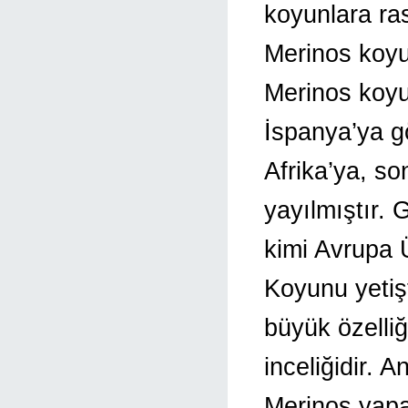
koyunlara ra
Merinos koyun
Merinos koyu
İspanya’ya g
Afrika’ya, s
yayılmıştır.
kimi Avrupa Ü
Koyunu yetişt
büyük özelliği
inceliğidir. 
Merinos yapa