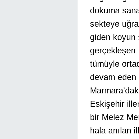
dokuma sanay
sekteye uğram
giden koyun s
gerçekleşen 
tümüyle ortad
devam eden 
Marmara’daki
Eskişehir il
bir Melez Me
hala anılan i