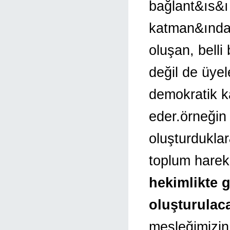
bağlant&ıs&ı 
katman&ından
oluşan, belli 
değil de üyele
demokratik k
eder.örneğin
oluşturduklar&
toplum hareke
hekimlikte g
oluşturulaca
mesleğimizin