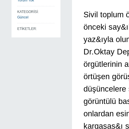
Yorum Yok
KATEGORİSİ:
Sivil toplum
Güncel
önceki say&ı
ETİKETLER:
yaz&ıyla olum
Dr.Oktay Depr
örgütlerinin 
örtüşen görüş
düşüncelere 
görüntülü ba
onlardan esi
kargaşas&ı s