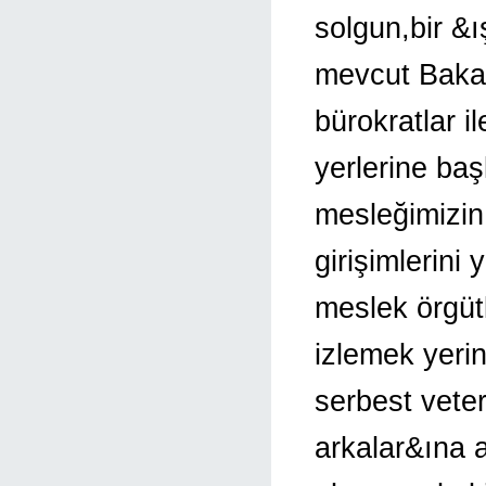
solgun,bir &
mevcut Bakan
bürokratlar i
yerlerine ba
mesleğimizin
girişimlerin
meslek örgütl
izlemek yerin
serbest veter
arkalar&ına 