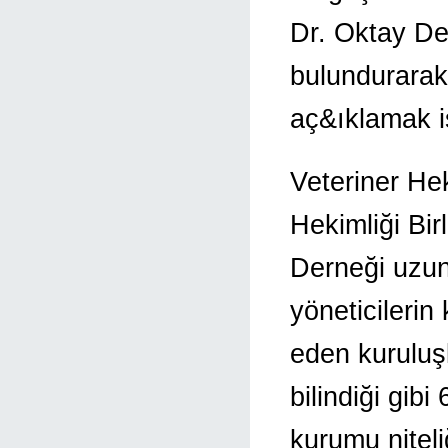
Dr. Oktay Dep
bulundurarak
aç&ıklamak i
Veteriner Hek
Hekimliği Bir
Derneği uzun
yöneticilerin
eden kuruluşl
bilindiği gi
kurumu nitel