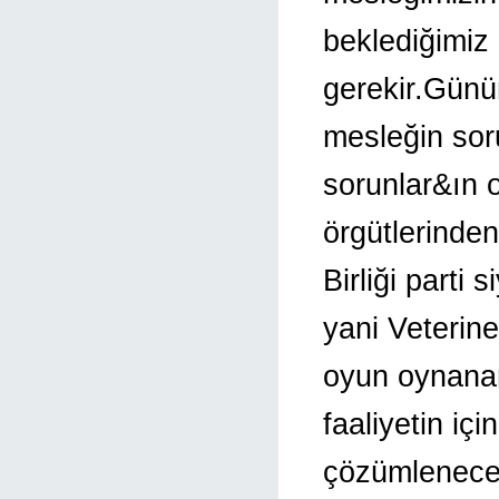
beklediğimiz
gerekir.Günüm
mesleğin sor
sorunlar&ın 
örgütlerinden
Birliği parti
yani Veterine
oyun oynanan 
faaliyetin iç
çözümleneceğ