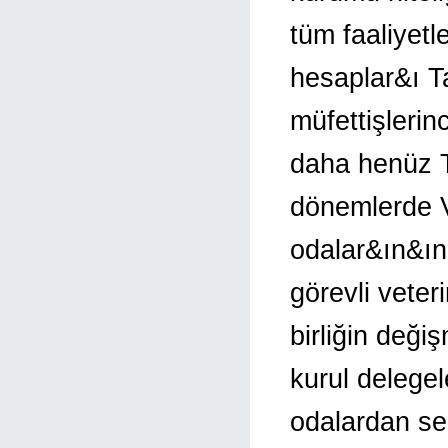
tüm faaliyetle
hesaplar&ı T
müfettişlerin
daha henüz T
dönemlerde Ve
odalar&ın&ın
görevli vete
birliğin değ
kurul delegel
odalardan se