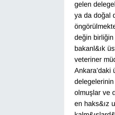
gelen delege
ya da doğal 
öngörülmekte
değin birliğ
bakanl&ık üs
veteriner müd
Ankara’daki 
delegelerinin
olmuşlar ve 
en haks&ız u
kalm&ışlard&ı