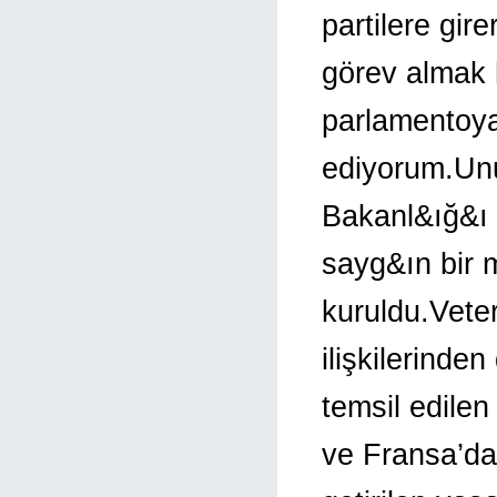
partilere gire
görev almak 
parlamentoy
ediyorum.Un
Bakanl&ığ&ı g
sayg&ın bir m
kuruldu.Vete
ilişkilerind
temsil edilen
ve Fransa’da