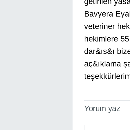
getirilen yas
Bavyera Eya
veteriner he
hekimlere 55
dar&ıs&ı biz
aç&ıklama şa
teşekkürlerim
Yorum yaz