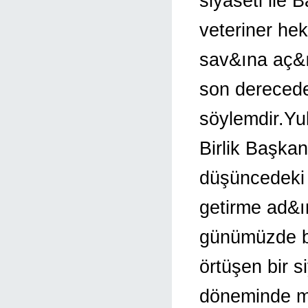
siyaseti ile 
veteriner hek
sav&ına aç&ı
son derecede
söylemdir.Yu
Birlik Başka
düşüncedeki 
getirme ad&ın
günümüzde ba
örtüşen bir s
döneminde m