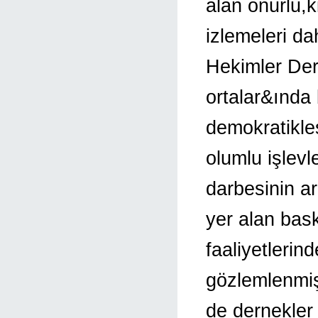
alan onurlu,ki
izlemeleri d
Hekimler Dern
ortalar&ında 
demokratikle
olumlu işlevl
darbesinin a
yer alan ba
faaliyetlerin
gözlemlenmiş
de dernekler 