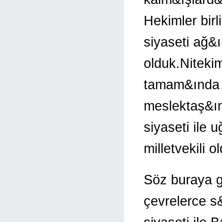
Hekimler birl
siyaseti ağ&
olduk.Niteki
tamam&ında B
meslektaş&ım
siyaseti ile 
milletvekili 
Söz buraya g
çevrelerce s&