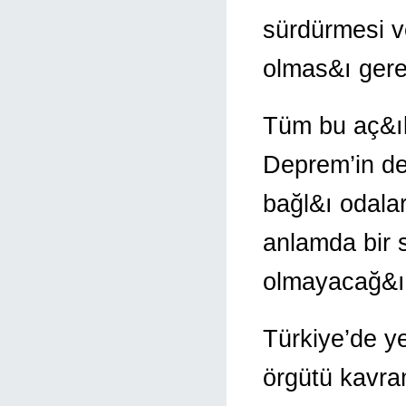
sürdürmesi v
olmas&ı gere
Tüm bu aç&ı
Deprem’in de 
bağl&ı odalar
anlamda bir 
olmayacağ&ı 
Türkiye’de y
örgütü kavra