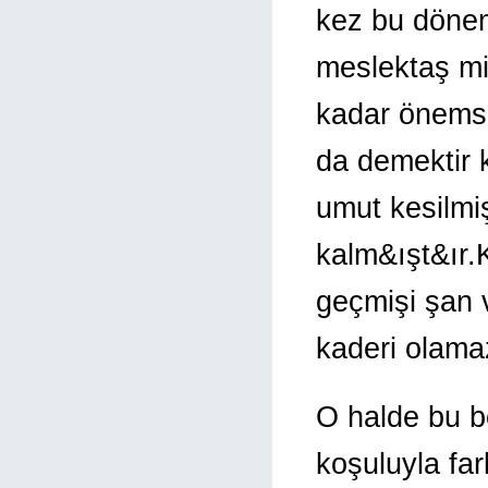
kez bu dönem
meslektaş mil
kadar önemse
da demektir k
umut kesilmi
kalm&ışt&ır.
geçmişi şan 
kaderi olama
O halde bu b
koşuluyla fa