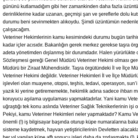
gününü kutlamadığım gibi her zamankinden daha fazla üzüntüy
derinliklerine kadar uzanan, geçmişi şan ve şereflerle dolu k
durumu beni sevinmekten alıkoydu. Şimdi üzüntümün nedenler
çalışacağım.
Veteriner Hekimlerinin kamu kesimindeki durumu bugün tarihi
kadar içler acısıdır. Bakanlığın gerek merkez gerekse taşra örg
adeta yönetimden dışlanmış bir durumdadır. Halen yürürlükte 
Sözleşmesi gereği Genel Müdürü Veteriner Hekimi olması ge
Müdürü bir Ziraat Mühendisidir. Taşra örgütündeki İl ve İlçe Mü
Veteriner Hekimi değildir. Veteriner Hekimleri İl ve İlçe Müdür
işlevleri olan muayene, otopsi, teşhis, tedavi, operasyon, sun’
yazık ki yerine getirememekte, hekimlik adına sadece ihbarı me
koruyucu aşılama uygulaması yapmaktadırlar. Yani kamu Veter
uğraştığı tek konu aslında Veteriner Sağlık Teknikerlerinin işi 
Pekiyi, kamu Veteriner Hekimleri neler yapmaktadır? Kamu Vet
önemli (!) iş bilgisayar başında oturup küpe numaralarına bakar
sisteme kaydetmek, hayvan yetiştiricilerinin Devletten alacakla
her yıl yapılan küpe affı sonucu işleri daha da zorlaşmakta (!)