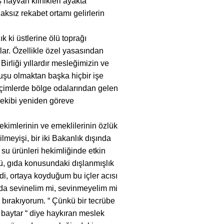
 hayvan klinikleri ayakta
ksız rekabet ortamı gelirlerin
 ki üstlerine ölü toprağı
lar. Özellikle özel yasasından
irliği yıllardır mesleğimizin ve
luşu olmaktan başka hiçbir işe
seçimlerde bölge odalarından gelen
 ekibi yeniden göreve
kimlerinin ve emeklilerinin özlük
lmeyişi, bir iki Bakanlık dışında
e su ürünleri hekimliğinde etkin
, gıda konusundaki dışlanmışlık
di, ortaya koyduğum bu içler acısı
 da sevinelim mi, sevinmeyelim mi
a bırakıyorum. “ Çünkü bir tecrübe
 baytar “ diye haykıran meslek