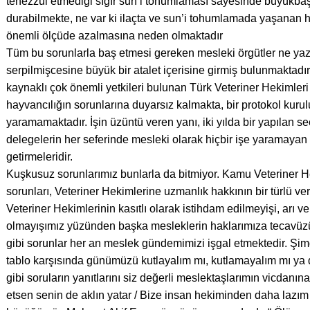
tenezzül etmediği sığır sun’i tohumlaması sayesinde büyükbaş
durabilmekte, ne var ki ilaçta ve sun’i tohumlamada yaşanan ha
önemli ölçüde azalmasına neden olmaktadır
Tüm bu sorunlarla baş etmesi gereken mesleki örgütler ne yazık
serpilmişcesine büyük bir atalet içerisine girmiş bulunmaktadır
kaynaklı çok önemli yetkileri bulunan Türk Veteriner Hekimleri B
hayvancılığın sorunlarına duyarsız kalmakta, bir protokol kuru
yaramamaktadır. İşin üzüntü veren yanı, iki yılda bir yapılan 
delegelerin her seferinde mesleki olarak hiçbir işe yaramayan
getirmeleridir.
Kuşkusuz sorunlarımız bunlarla da bitmiyor. Kamu Veteriner He
sorunları, Veteriner Hekimlerine uzmanlık hakkının bir türlü veri
Veteriner Hekimlerinin kasıtlı olarak istihdam edilmeyişi, arı v
olmayışımız yüzünden başka mesleklerin haklarımıza tecavüzü
gibi sorunlar her an meslek gündemimizi işgal etmektedir. Şim
tablo karşısında günümüzü kutlayalım mı, kutlamayalım mı ya
gibi soruların yanıtlarını siz değerli meslektaşlarımın vicdanın
etsen senin de aklın yatar / Bize insan hekiminden daha lazım