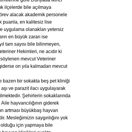
ık ilçelerde bile açılmaya
görev alacak akademik personele
puanla, en kalitesiz lise
ve uygulama olanakları yetersiz
rın en büyük zararı ise
ıl tam sayısı bile bilinmeyen,
riner Hekimleri, ne acıdır ki
u söylenen mevcut Veteriner
 giderse on yıla kalmadan mevcut
de bazen bir sokakta beş pet kliniği
 aşı ve parazit ilacı uygulayarak
mektedir. Şehirlerin sokaklarında
 Aile hayvancılığının giderek
nın artması büyükbaş hayvan
ir. Mesleğimizin saygınlığını yok
z olduğu için yapmaya bile