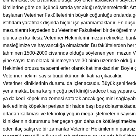
kimilerine göre de üçüncü sırada yer aldığı söylenmektedir. Art
başlanan Veteriner Fakültelerinin büyük çoğunluğu oralarda 
istihdam yaratmak dışında hiçbir işe yaramamaktadır. En düşük 
mezunlarını kaydeden bu Veteriner Fakülteleri bir de öğretim 
olunca en kalitesiz Veteriner Hekimlerini mezun etmekte, bunla
mesleğimize ve hayvancılığa olmaktadır. Bu fakültelerden her y
tahminen 1500-2000 civarında olduğu söylenen yeni mezun Vete
yine sayısı tam olarak bilinmeyen ve 30 binin üzerinde olduğ
Hekimleri ordusuna acemi erler olarak katılmaktadırlar. Böyle
Veteriner hekimi sayısı bugünkünün iki katına çıkacaktır.
Veteriner kliniklerinin durumu da içler acısıdır. Büyük şehirler
yer almakta, buna karşın çoğu pet kliniği sadece tıraş yaparak,
ya da kedi-köpek malzemesi satarak ancak geçimini sağlayabil
terk edilmiş köpekler perişan bir halde başı boş dolaşmaktadır.
ortadan kalkması ve teknoloji yoğun mega işletmelerin sayısı
kliniklerinin durumunu her geçen gün daha da kötüleştirmekted
eden ilaç satışı ve bir zamanlar Veteriner Hekimlerinin parası