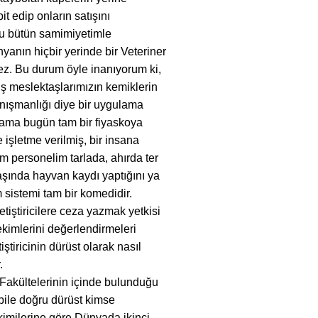
t edip onların satışını
nu bütün samimiyetimle
yanın hiçbir yerinde bir Veteriner
ez. Bu durum öyle inanıyorum ki,
ş meslektaşlarımızın kemiklerin
anışmanlığı diye bir uygulama
ulama bugün tam bir fiyaskoya
işletme verilmiş, bir insana
im personelim tarlada, ahırda ter
aşında hayvan kaydı yaptığını ya
sistemi tam bir komedidir.
iştiricilere ceza yazmak yetkisi
ekimlerini değerlendirmeleri
ştiricinin dürüst olarak nasıl
.
Fakültelerinin içinde bulunduğu
 bile doğru dürüst kimse
kimilerine göre Dünyada ikinci