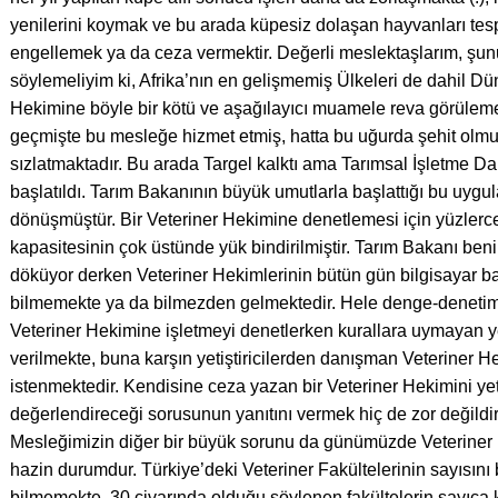
yenilerini koymak ve bu arada küpesiz dolaşan hayvanları tespi
engellemek ya da ceza vermektir. Değerli meslektaşlarım, şu
söylemeliyim ki, Afrika’nın en gelişmemiş Ülkeleri de dahil Dün
Hekimine böyle bir kötü ve aşağılayıcı muamele reva görülem
geçmişte bu mesleğe hizmet etmiş, hatta bu uğurda şehit olmu
sızlatmaktadır. Bu arada Targel kalktı ama Tarımsal İşletme D
başlatıldı. Tarım Bakanının büyük umutlarla başlattığı bu uyg
dönüşmüştür. Bir Veteriner Hekimine denetlemesi için yüzlerce 
kapasitesinin çok üstünde yük bindirilmiştir. Tarım Bakanı ben
döküyor derken Veteriner Hekimlerinin bütün gün bilgisayar b
bilmemekte ya da bilmezden gelmektedir. Hele denge-denetim 
Veteriner Hekimine işletmeyi denetlerken kurallara uymayan yet
verilmekte, buna karşın yetiştiricilerden danışman Veteriner H
istenmektedir. Kendisine ceza yazan bir Veteriner Hekimini yeti
değerlendireceği sorusunun yanıtını vermek hiç de zor değildir
Mesleğimizin diğer bir büyük sorunu da günümüzde Veteriner 
hazin durumdur. Türkiye’deki Veteriner Fakültelerinin sayısını
bilmemekte, 30 civarında olduğu söylenen fakültelerin sayıca 