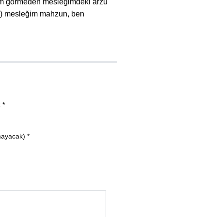
m görmeden mesleğimdeki arzu
ıma) mesleğim mahzun, ben
 *
mayacak) *