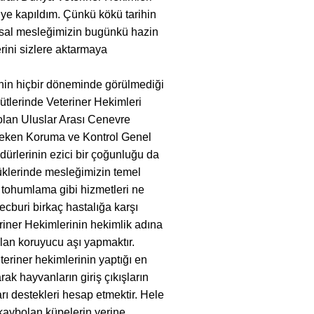
e kapıldım. Çünkü kökü tarihin
utsal mesleğimizin bugünkü hazin
ini sizlere aktarmaya
nin hiçbir döneminde görülmediği
ütlerinde Veteriner Hekimleri
olan Uluslar Arası Cenevre
reken Koruma ve Kontrol Genel
dürlerinin ezici bir çoğunluğu da
lüklerinde mesleğimizin temel
i tohumlama gibi hizmetleri ne
cburi birkaç hastalığa karşı
iner Hekimlerinin hekimlik adına
olan koruyucu aşı yapmaktır.
eriner hekimlerinin yaptığı en
ak hayvanların giriş çıkışların
rı destekleri hesap etmektir. Hele
, kaybolan küpelerin yerine