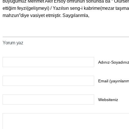
büyüğümüz Mehmet Akif Ersoy ömrünün sonunda da “ Ölürse
ettiğim feyzi(gelişmeyi) / Yazılsın seng-i kabrime(mezar taş
mahzun”diye vasiyet etmiştir. Saygılarımla,
Yorum yaz
Adınız-Soyadınız
Email (yayınlan
Websiteniz