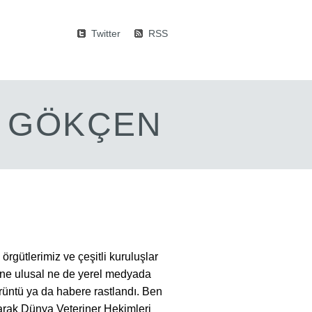
Twitter
RSS
M GÖKÇEN
rgütlerimiz ve çeşitli kuruluşlar
ma ne ulusal ne de yerel medyada
rüntü ya da habere rastlandı. Ben
larak Dünya Veteriner Hekimleri