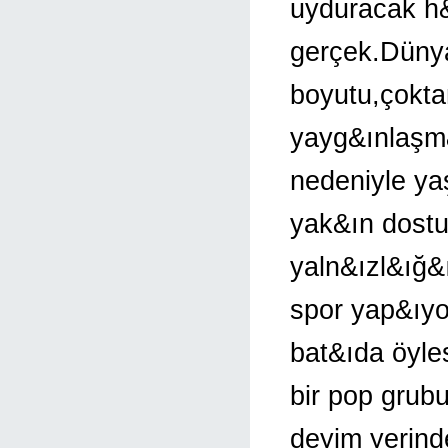
uyduracak h&
gerçek.Dünya
boyutu,çokta
yayg&ınlaşm
nedeniyle ya
yak&ın dostu
yaln&ızl&ığ&
spor yap&ıyo
bat&ıda öyle
bir pop grubu
deyim yerind