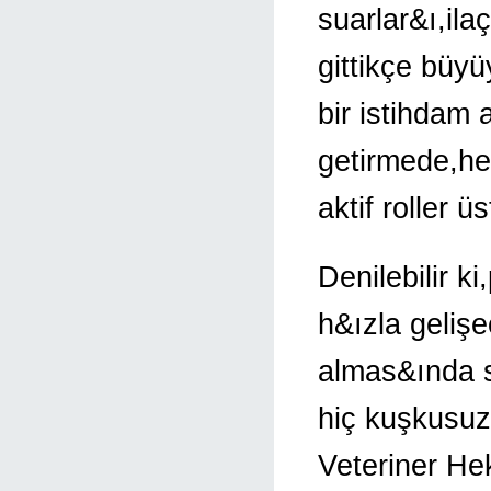
suarlar&ı,ila
gittikçe büy
bir istihdam 
getirmede,he
aktif roller ü
Denilebilir k
h&ızla gelişe
almas&ında s
hiç kuşkusuz
Veteriner He