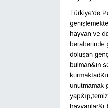
Türkiye’de P
genişlemekte
hayvan ve do
beraberinde g
doluşan gençl
bulman&ın sev
kurmaktad&ır
unutmamak g
yap&ıp,temiz
hayvanlar&ı 