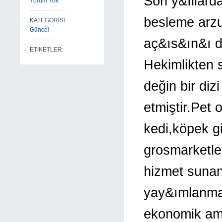
Son y&ıllard
Yorum Yok
besleme arzu
KATEGORİSİ:
Güncel
aç&ıs&ın&ı d
ETİKETLER:
Hekimlikten
değin bir diz
etmiştir.Pet 
kedi,köpek gi
grosmarketle
hizmet sunan
yay&ımlanma
ekonomik ama