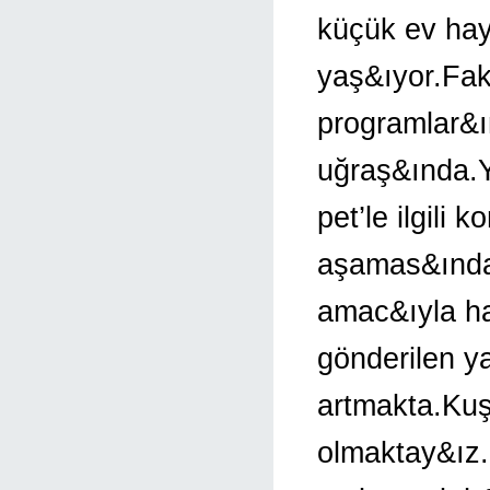
küçük ev ha
yaş&ıyor.Fak
programlar&ı
uğraş&ında.Y
pet’le ilgili
aşamas&ında.
amac&ıyla haz
gönderilen ya
artmakta.Kuş
olmaktay&ız.