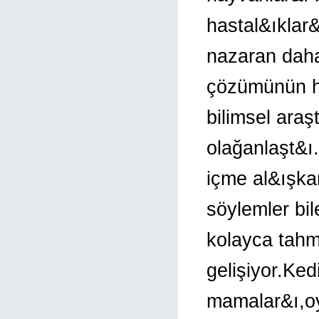
hastal&ıklar
nazaran daha
çözümünün h
bilimsel ara
olağanlaşt&ı
içme al&ışka
söylemler bi
kolayca tahm
gelişiyor.Ked
mamalar&ı,oy